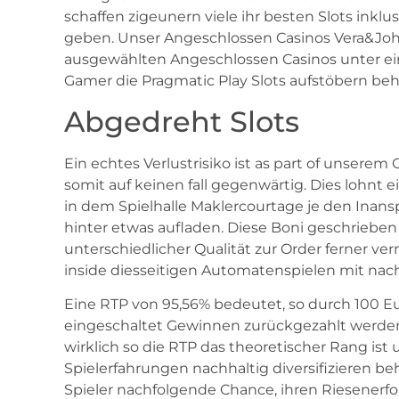
schaffen zigeunern viele ihr besten Slots ink
geben. Unser Angeschlossen Casinos Vera&Joh
ausgewählten Angeschlossen Casinos unter ei
Gamer die Pragmatic Play Slots aufstöbern beh
Abgedreht Slots
Ein echtes Verlustrisiko ist as part of unsere
somit auf keinen fall gegenwärtig. Dies lohnt
in dem Spielhalle Maklercourtage je den In
hinter etwas aufladen. Diese Boni geschrieben
unterschiedlicher Qualität zur Order ferner v
inside diesseitigen Automatenspielen mit nac
Eine RTP von 95,56% bedeutet, so durch 100 Eu
eingeschaltet Gewinnen zurückgezahlt werden. 
wirklich so die RTP das theoretischer Rang ist
Spielerfahrungen nachhaltig diversifizieren 
Spieler nachfolgende Chance, ihren Riesenerfolg