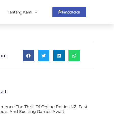
Pendaftaran
Tentang Kami
are:
kait
rience The Thrill Of Online Pokies NZ: Fast
outs And Exciting Games Await