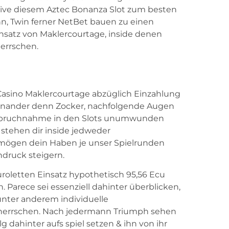
lusive diesem Aztec Bonanza Slot zum besten
n, Twin ferner NetBet bauen zu einen
nsatz von Maklercourtage, inside denen
errschen.
m Casino Maklercourtage abzüglich Einzahlung
 einander denn Zocker, nachfolgende Augen
anspruchnahme in den Slots unumwunden
 stehen dir inside jedweder
ermögen dein Haben je unser Spielrunden
hdruck steigern.
roletten Einsatz hypothetisch 95,56 Ecu
Parece sei essenziell dahinter überblicken,
 unter anderem individuelle
beherrschen. Nach jedermann Triumph sehen
 dahinter aufs spiel setzen & ihn von ihr