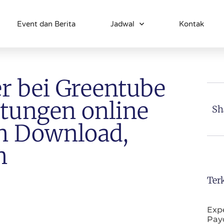
Event dan Berita
Jadwal
Kontak
r bei Greentube
tungen online
Sh
in Download,
n
Ter
Expe
Pay