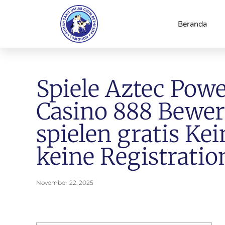
Beranda
Spiele Aztec Powe
Casino 888 Bewer
spielen gratis Ke
keine Registratio
November 22, 2025