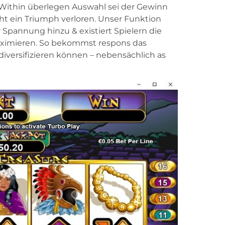
Within überlegen Auswahl sei der Gewinn
eht ein Triumph verloren. Unser Funktion
r Spannung hinzu & existiert Spielern die
aximieren. So bekommst respons das
diversifizieren können – nebensächlich as