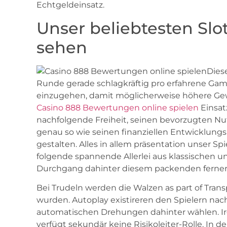
Echtgeldeinsatz.
Unser beliebtesten Slot
sehen
Dies
Runde gerade schlagkräftig pro erfahrene Gamer
einzugehen, damit möglicherweise höhere Gewi
Casino 888 Bewertungen online spielen
Einsat
nachfolgende Freiheit, seinen bevorzugten Nu
genau so wie seinen finanziellen Entwicklung
gestalten. Alles in allem präsentation unser S
folgende spannende Allerlei aus klassischen u
Durchgang dahinter diesem packenden ferner 
Bei Trudeln werden die Walzen as part of Transp
wurden. Autoplay existireren den Spielern nac
automatischen Drehungen dahinter wählen. Irge
verfügt sekundär keine Risikoleiter-Rolle. In 