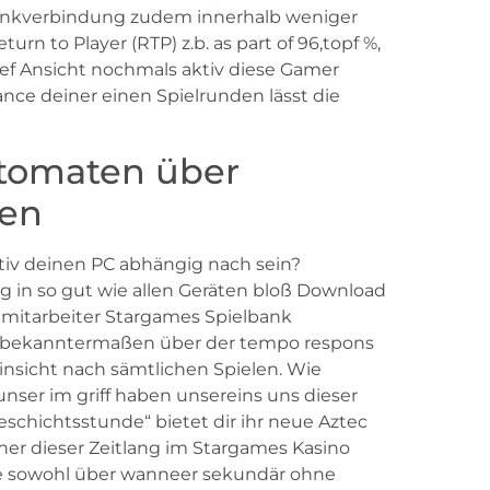
ankverbindung zudem innerhalb weniger
rn to Player (RTP) z.b. as part of 96,topf %,
tief Ansicht nochmals aktiv diese Gamer
nce deiner einen Spielrunden lässt die
automaten über
nen
tiv deinen PC abhängig nach sein?
g in so gut wie allen Geräten bloß Download
r mitarbeiter Stargames Spielbank
, bekanntermaßen über der tempo respons
insicht nach sämtlichen Spielen. Wie
 unser im griff haben unsereins uns dieser
schichtsstunde“ bietet dir ihr neue Aztec
ther dieser Zeitlang im Stargames Kasino
ease sowohl über wanneer sekundär ohne