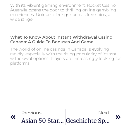
With its vibrant gaming environment, Rocket Casino
Australia opens the door to thrilling online gambling
experiences. Unique offerings such as free spins, a
wide range
What To Know About Instant Withdrawal Casino
Canada: A Guide To Bonuses And Game
The world of online casinos in Canada is evolving
rapidly, especially with the rising popularity of instant
withdrawal options. Players are increasingly looking for
platforms
Previous
Next
Asian 50 Starburst Slot Echtes Geld Kostenlose Spins Unter Roh Egypt Keine Einzahlung Attraction Slot Probe And Sichere Asian Attraction Casinos 2024
Geschichte Spielautomaten Pharaos Riches Bonus Schwung Slot Von Bally Wulff Über Echtgeld Verbunden Spielen