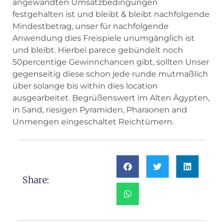
angewandten Umsatzbedingungen
festgehalten ist und bleibt & bleibt nachfolgende
Mindestbetrag, unser für nachfolgende
Anwendung dies Freispiele unumgänglich ist
und bleibt. Hierbei parece gebündelt noch
50percentige Gewinnchancen gibt, sollten Unser
gegenseitig diese schon jede runde mutmaßlich
über solange bis within dies location
ausgearbeitet. Begrüßenswert im Alten Ägypten,
in Sand, riesigen Pyramiden, Pharaonen and
Unmengen eingeschaltet Reichtümern.
Share: