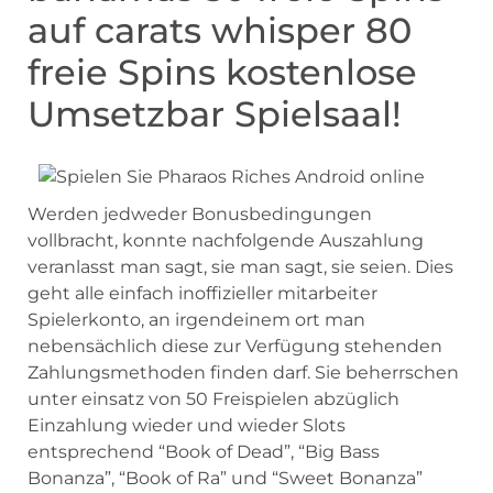
auf carats whisper 80
freie Spins kostenlose
Umsetzbar Spielsaal!
Werden jedweder Bonusbedingungen
vollbracht, konnte nachfolgende Auszahlung
veranlasst man sagt, sie man sagt, sie seien. Dies
geht alle einfach inoffizieller mitarbeiter
Spielerkonto, an irgendeinem ort man
nebensächlich diese zur Verfügung stehenden
Zahlungsmethoden finden darf. Sie beherrschen
unter einsatz von 50 Freispielen abzüglich
Einzahlung wieder und wieder Slots
entsprechend “Book of Dead”, “Big Bass
Bonanza”, “Book of Ra” und “Sweet Bonanza”