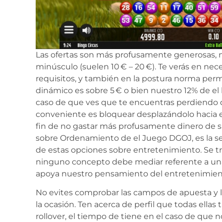
Las ofertas son más profusamente generosas, 
minúsculo (suelen 10 € – 20 €). Te verás en nece
requisitos, y también en la postura norma per
dinámico es sobre 5 € o bien nuestro 12% de el b
caso de que ves que te encuentras perdiendo 
conveniente es bloquear desplazándolo hacia 
fin de no gastar más profusamente dinero de 
sobre Ordenamiento de el Juego DGOJ, es la sel
de estas opciones sobre entretenimiento. Se tr
ninguno concepto debe mediar referente a una 
apoya nuestro pensamiento del entretenimient
No evites comprobar las campos de apuesta y 
la ocasión. Ten acerca de perfil que todas ellas
rollover, el tiempo de tiene en el caso de que n