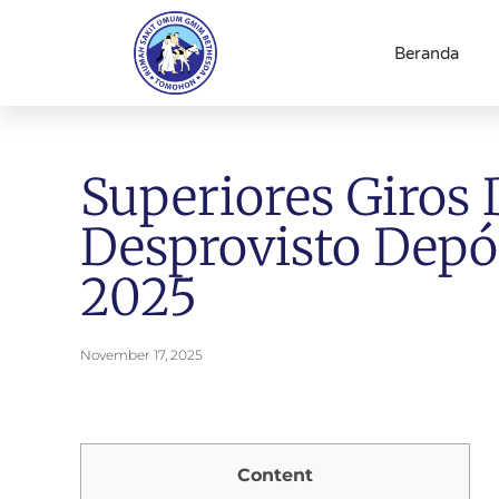
Beranda
Superiores Giros 
Desprovisto Depó
2025
November 17, 2025
Content