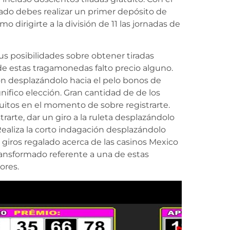
rado debes realizar un primer depósito de
o dirigirte a la división de 11 las jornadas de
us posibilidades sobre obtener tiradas
 de estas tragamonedas falto precio alguno.
 desplazándolo hacia el pelo bonos de
ifico elección. Gran cantidad de de los
atuitos en el momento de sobre registrarte.
rarte, dar un giro a la ruleta desplazándolo
 Realiza la corto indagación desplazándolo
os giros regalado acerca de las casinos Mexico
transformado referente a una de estas
ores.