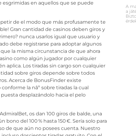
e esgrimidas en aquellos que se puede
A ma
a já
Bizt
érde
mpetir de el modo que más profusamente te
able! Gran cantidad de casinos deben giros y
 primero? nunca usarlos igual que usuario y
ado debe registrarse para adoptar algunos
e que la misma circunstancia de que ahora
casino como algún jugador por cualquier
n aplica. Los tiradas sin cargo son cualquier
cantidad sobre giros depende sobre todos
ros. Acerca de BonusFinder existe
 conforme la nâº sobre tiradas la cual
e puesta desplazándolo hacia el pelo
 AdmiralBet, os dan 100 giros de balde, una
n bono del 100 % hasta 150 €. Serí­a solo para
caso de que aún no posees cuenta. Nuestro
ncluso doscientos tiradas gratuito. Con el