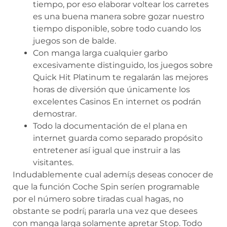
tiempo, por eso elaborar voltear los carretes
es una buena manera sobre gozar nuestro
tiempo disponible, sobre todo cuando los
juegos son de balde.
Con manga larga cualquier garbo
excesivamente distinguido, los juegos sobre
Quick Hit Platinum te regalarán las mejores
horas de diversión que únicamente los
excelentes Casinos En internet os podrán
demostrar.
Todo la documentación de el plana en
internet guarda como separado propósito
entretener así­ igual que instruir a las
visitantes.
Indudablemente cual ademí¡s deseas conocer de
que la función Coche Spin serí­en programable
por el número sobre tiradas cual hagas, no
obstante se podrí¡ pararla una vez que desees
con manga larga solamente apretar Stop. Todo