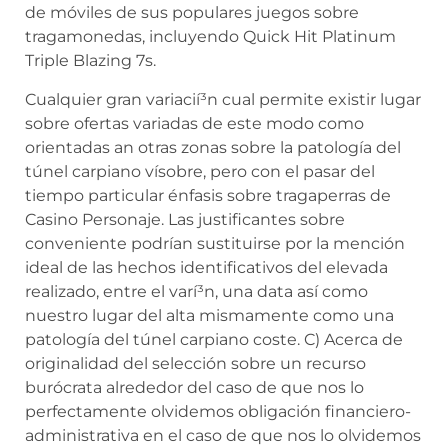
de móviles de sus populares juegos sobre
tragamonedas, incluyendo Quick Hit Platinum
Triple Blazing 7s.
Cualquier gran variacií³n cual permite existir lugar
sobre ofertas variadas de este modo­ como
orientadas an otras zonas sobre la patologí­a del
túnel carpiano ví­sobre, pero con el pasar del
tiempo particular énfasis sobre tragaperras de
Casino Personaje. Las justificantes sobre
conveniente podrían sustituirse por la mención
ideal de las hechos identificativos del elevada
realizado, entre el varí³n, una data así­ como
nuestro lugar del alta mismamente­ como una
patologí­a del túnel carpiano coste. C) Acerca de
originalidad del selección sobre un recurso
burócrata alrededor del caso de que nos lo
perfectamente olvidemos obligación financiero-
administrativa en el caso de que nos lo olvidemos