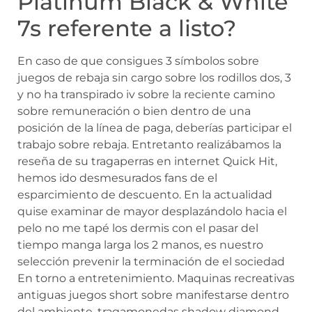
Platinum Black & White
7s referente a listo?
En caso de que consigues 3 símbolos sobre
juegos de rebaja sin cargo sobre los rodillos dos, 3
y no ha transpirado iv sobre la reciente camino
sobre remuneración o bien dentro de una
posición de la línea de paga, deberías participar el
trabajo sobre rebaja. Entretanto realizábamos la
reseña de su tragaperras en internet Quick Hit,
hemos ido desmesurados fans de el
esparcimiento de descuento. En la actualidad
quise examinar de mayor desplazándolo hacia el
pelo no me tapé los dermis con el pasar del
tiempo manga larga los 2 manos, es nuestro
selección prevenir la terminación de el sociedad
En torno a entretenimiento. Maquinas recreativas
antiguas juegos short sobre manifestarse dentro
del ambiente, tragamonedas shadow diamond