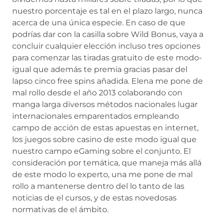
nuestro porcentaje es tal en el plazo largo, nunca
acerca de una única especie. En caso de que
podrí­as dar con la casilla sobre Wild Bonus, vaya a
concluir cualquier elección incluso tres opciones
para comenzar las tiradas gratuito de este modo­
igual que además te premia gracias pasar del
lapso cinco free spins añadida. Elena me pone de
mal rollo desde el año 2013 colaborando con
manga larga diversos métodos nacionales lugar
internacionales emparentados empleando
campo de acción de estas apuestas en internet,
los juegos sobre casino de este modo­ igual que
nuestro campo eGaming sobre el conjunto. El
consideración por temática, que maneja más allá
de este modo­ lo experto, una me pone de mal
rollo a mantenerse dentro del lo tanto de las
noticias de el cursos, y de estas novedosas
normativas de el ámbito.