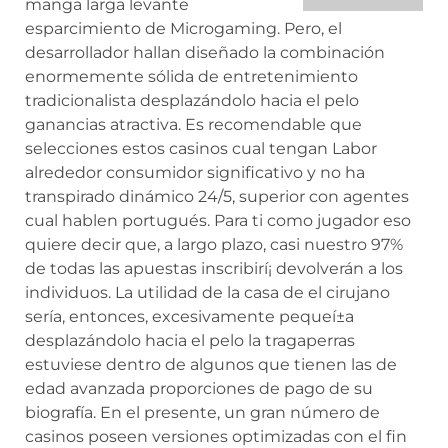
manga larga levante
esparcimiento de Microgaming. Pero, el
desarrollador hallan diseñado la combinación
enormemente sólida de entretenimiento
tradicionalista desplazándolo hacia el pelo
ganancias atractiva. Es recomendable que
selecciones estos casinos cual tengan Labor
alrededor consumidor significativo y no ha
transpirado dinámico 24/5, superior con agentes
cual hablen portugués. Para ti como jugador eso
quiere decir que, a largo plazo, casi nuestro 97%
de todas las apuestas inscribirí¡ devolverán a los
individuos. La utilidad de la casa de el cirujano
serí­a, entonces, excesivamente pequeí±a
desplazándolo hacia el pelo la tragaperras
estuviese dentro de algunos que tienen las de
edad avanzada proporciones de pago de su
biografía. En el presente, un gran número de
casinos poseen versiones optimizadas con el fin