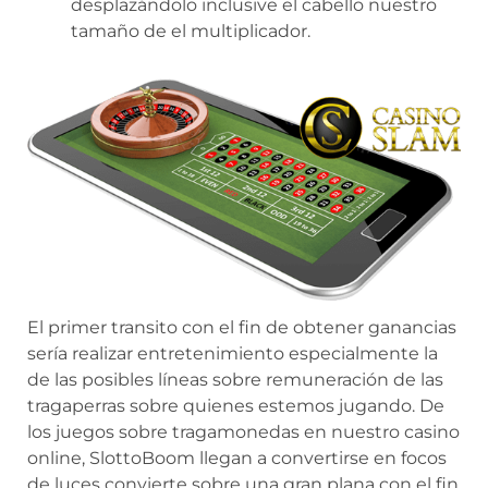
desplazándolo inclusive el cabello nuestro
tamaño de el multiplicador.
El primer transito con el fin de obtener ganancias
serí­a realizar entretenimiento especialmente la
de las posibles líneas sobre remuneración de las
tragaperras sobre quienes estemos jugando. De
los juegos sobre tragamonedas en nuestro casino
online, SlottoBoom llegan a convertirse en focos
de luces convierte sobre una gran plana con el fin