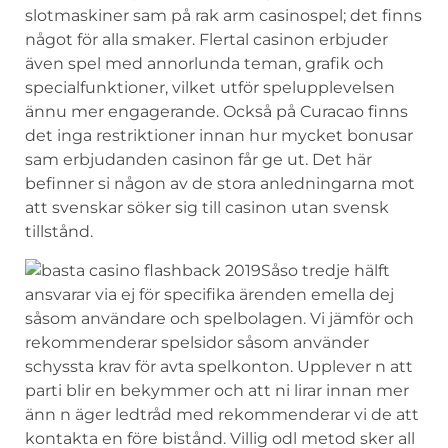
slotmaskiner sam på rak arm casinospel; det finns
något för alla smaker. Flertal casinon erbjuder
även spel med annorlunda teman, grafik och
specialfunktioner, vilket utför spelupplevelsen
ännu mer engagerande. Också på Curacao finns
det inga restriktioner innan hur mycket bonusar
sam erbjudanden casinon får ge ut. Det här
befinner si någon av de stora anledningarna mot
att svenskar söker sig till casinon utan svensk
tillstånd.
Såso tredje hälft
ansvarar via ej för specifika ärenden emella dej
såsom användare och spelbolagen. Vi jämför och
rekommenderar spelsidor såsom använder
schyssta krav för avta spelkonton. Upplever n att
parti blir en bekymmer och att ni lirar innan mer
änn n äger ledtråd med rekommenderar vi de att
kontakta en före bistånd. Villig odl metod sker all