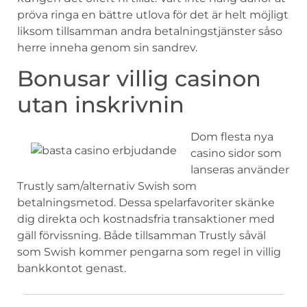
pröva ringa en bättre utlova för det är helt möjligt
liksom tillsamman andra betalningstjänster såso
herre inneha genom sin sandrev.
Bonusar villig casinon
utan inskrivnin
Dom flesta nya
casino sidor som
lanseras använder
Trustly sam/alternativ Swish som
betalningsmetod. Dessa spelarfavoriter skänke
dig direkta och kostnadsfria transaktioner med
gäll förvissning. Både tillsamman Trustly såväl
som Swish kommer pengarna som regel in villig
bankkontot genast.