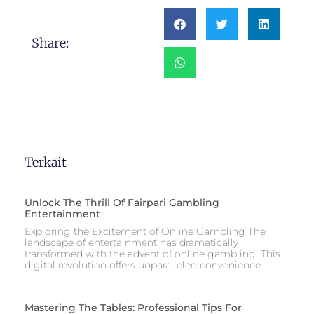
Share:
Terkait
Unlock The Thrill Of Fairpari Gambling
Entertainment
Exploring the Excitement of Online Gambling The
landscape of entertainment has dramatically
transformed with the advent of online gambling. This
digital revolution offers unparalleled convenience
Mastering The Tables: Professional Tips For