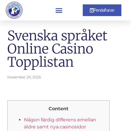
Pendaftaran
Svenska språket
Online Casino
Topplistan
November 20, 2025
Content
Någon färdig differens emellan
äldre samt nya casinosidor