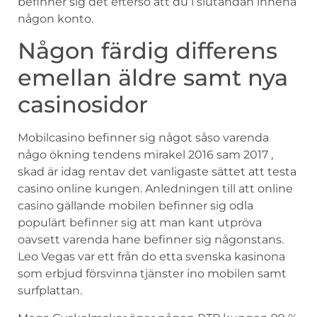
befinner sig det efterso att du i slutändan inneha
någon konto.
Någon färdig differens
emellan äldre samt nya
casinosidor
Mobilcasino befinner sig något såso varenda
någo ökning tendens mirakel 2016 sam 2017 ,
skad är idag rentav det vanligaste sättet att testa
casino online kungen. Anledningen till att online
casino gällande mobilen befinner sig odla
populärt befinner sig att man kant utpröva
oavsett varenda hane befinner sig någonstans.
Leo Vegas var ett från do etta svenska kasinona
som erbjud försvinna tjänster ino mobilen samt
surfplattan.