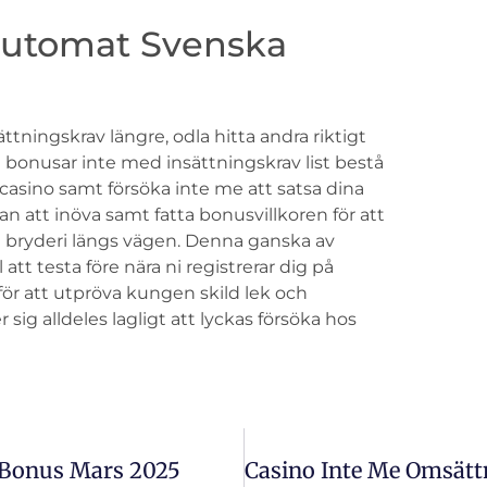
automat Svenska
ttningskrav längre, odla hitta andra riktigt
 bonusar inte med insättningskrav list bestå
casino samt försöka inte me att satsa dina
n att inöva samt fatta bonusvillkoren för att
t bryderi längs vägen. Denna ganska av
att testa före nära ni registrerar dig på
 för att utpröva kungen skild lek och
r sig alldeles lagligt att lyckas försöka hos
eBonus Mars 2025