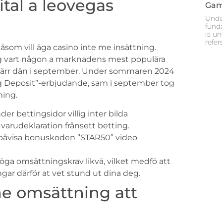
tal a leovegas
Gam
Unde
fund
is u
refer
såsom vill äga casino inte me insättning.
ng vart någon a marknadens mest populära
värr dän i september. Under sommaren 2024
og Deposit”-erbjudande, sam i september tog
ning.
r bettingsidor villig inter bilda
 varudeklaration frånsett betting.
n påvisa bonuskoden ”STAR50” video
öga omsättningskrav likvä, vilket medfö att
ar därför at vet stund ut dina deg.
me omsättning att