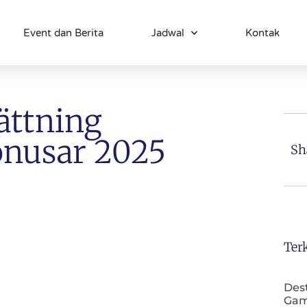
Event dan Berita
Jadwal
Kontak
sättning
onusar 2025
Sh
Ter
Des
Gam