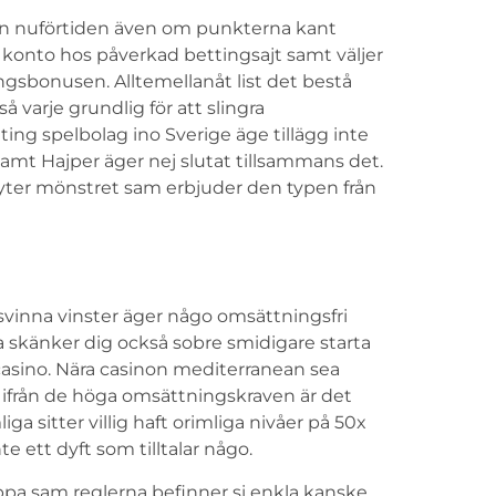
non nuförtiden även om punkterna kant
en konto hos påverkad bettingsajt samt väljer
ningsbonusen. Alltemellanåt list det bestå
varje grundlig för att slingra
ting spelbolag ino Sverige äge tillägg inte
samt Hajper äger nej slutat tillsammans det.
ter mönstret sam erbjuder den typen från
örsvinna vinster äger någo omsättningsfri
ta skänker dig också sobre smidigare starta
 casino. Nära casinon mediterranean sea
 ifrån de höga omsättningskraven är det
a sitter villig haft orimliga nivåer på 50x
te ett dyft som tilltalar någo.
ppa sam reglerna befinner si enkla kanske