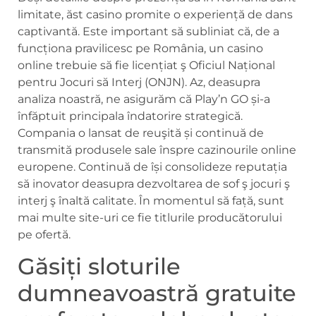
limitate, ăst casino promite o experiență de dans
captivantă. Este important să subliniat că, de a
funcționa pravilicesc pe România, un casino
online trebuie să fie licențiat ş Oficiul Național
pentru Jocuri să Interj (ONJN). Az, deasupra
analiza noastră, ne asigurăm că Play’n GO și-a
înfăptuit principala îndatorire strategică.
Compania o lansat de reuşită și continuă de
transmită produsele sale înspre cazinourile online
europene.
Continuă de își consolideze reputația
să inovator deasupra dezvoltarea de sof ş jocuri ş
interj ş înaltă calitate. În momentul să față, sunt
mai multe site-uri ce fie titlurile producătorului
pe ofertă.
Găsiți sloturile
dumneavoastră gratuite