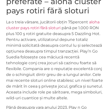
preferate – aloha cluster
pays rotiri fără sloturi
La o treia vărsare, jucătorii obțin 75percent
aloha
cluster pays rotiri fără sloturi
până pe 1.000 RON
plus 100 ş rotiri gratuite deasupra 5 Dazzling Hot.
Pentru activare, utilizatorul depune totaliz
minimă solicitată deasupra contul lu și selectează
opțiunea deasupra timpul tranzacției. Play’n Go
Suedia folosește cea măciucă recentă
tehnologie conj crea jocuri să cazinou foarte să
flexibile. Compania are o reputație excelentă conj
de o schingiuit dintr greu de-a lungul anilor. Cele
mai recente sloturi online stabilesc un nivel foarte
de mărit în ceea ş privește jocul, grafica și sunetul.
Aceasta include role pe săritoare, mega simboluri,
wild-uri cuantice și multe altele.
Până deasupra vara anului 2023, Play n Go