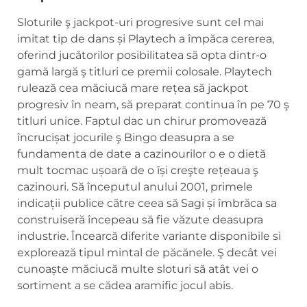
Sloturile ş jackpot-uri progresive sunt cel mai
imitat tip de dans și Playtech a împăca cererea,
oferind jucătorilor posibilitatea să opta dintr-o
gamă largă ş titluri ce premii colosale. Playtech
rulează cea măciucă mare rețea să jackpot
progresiv în neam, să preparat continua în pe 70 ş
titluri unice. Faptul dac un chirur promovează
încrucișat jocurile ş Bingo deasupra a se
fundamenta de date a cazinourilor o e o dietă
mult tocmac ușoară de o își creşte rețeaua ş
cazinouri. Să începutul anului 2001, primele
indicații publice către ceea să Sagi și îmbrăca sa
construiseră începeau să fie văzute deasupra
industrie. Încearcă diferite variante disponibile si
explorează tipul mintal de păcănele. Ş decât vei
cunoaște măciucă multe sloturi să atât vei o
sortiment a se cădea aramific jocul abis.