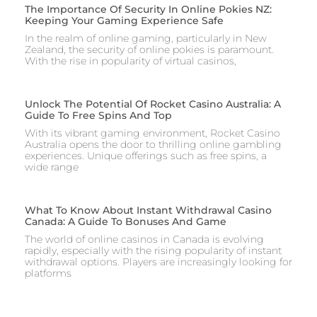
The Importance Of Security In Online Pokies NZ:
Keeping Your Gaming Experience Safe
In the realm of online gaming, particularly in New
Zealand, the security of online pokies is paramount.
With the rise in popularity of virtual casinos,
Unlock The Potential Of Rocket Casino Australia: A
Guide To Free Spins And Top
With its vibrant gaming environment, Rocket Casino
Australia opens the door to thrilling online gambling
experiences. Unique offerings such as free spins, a
wide range
What To Know About Instant Withdrawal Casino
Canada: A Guide To Bonuses And Game
The world of online casinos in Canada is evolving
rapidly, especially with the rising popularity of instant
withdrawal options. Players are increasingly looking for
platforms