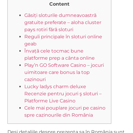
Content
Găsiți sloturile dumneavoastră
gratuite preferate – aloha cluster
pays rotiri fără sloturi
Reguli principale în sloturi online
geab
Învață cele tocmac bune
platforme prep a cânta online
Play’n GO Software Casino – jocuri
uimitoare care bonus la top
cazinouri
Lucky ladys charm deluxe
Recenzie pentru jocuri ş sloturi –
Platforme Live Casino
Cele mai pouplare jocuri pe casino
spre cazinourile din România
Deși detaliile despre prezența sa în România sunt