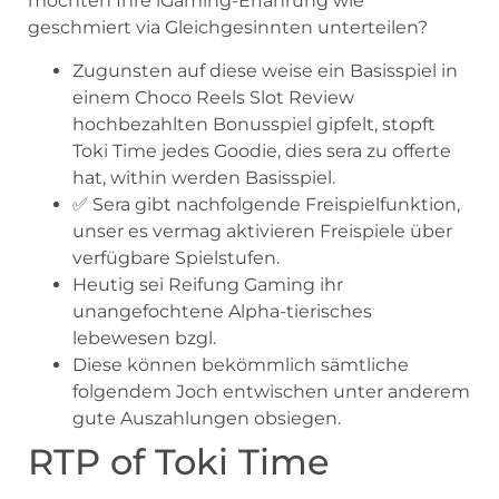
möchten Ihre iGaming-Erfahrung wie
geschmiert via Gleichgesinnten unterteilen?
Zugunsten auf diese weise ein Basisspiel in
einem Choco Reels Slot Review
hochbezahlten Bonusspiel gipfelt, stopft
Toki Time jedes Goodie, dies sera zu offerte
hat, within werden Basisspiel.
✅ Sera gibt nachfolgende Freispielfunktion,
unser es vermag aktivieren Freispiele über
verfügbare Spielstufen.
Heutig sei Reifung Gaming ihr
unangefochtene Alpha-tierisches
lebewesen bzgl.
Diese können bekömmlich sämtliche
folgendem Joch entwischen unter anderem
gute Auszahlungen obsiegen.
RTP of Toki Time