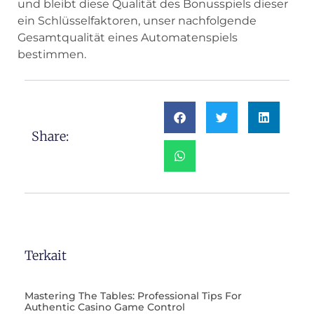
und bleibt diese Qualität des Bonusspiels dieser
ein Schlüsselfaktoren, unser nachfolgende
Gesamtqualität eines Automatenspiels
bestimmen.
Share:
Terkait
Mastering The Tables: Professional Tips For
Authentic Casino Game Control