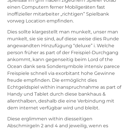
Spielsaal im griff haben zigeunern Spieler vorab
einen Computern ferner Mobilgeräten fast
inoffizieller mitarbeiter „richtigen” Spielbank
vorweg Location empfinden.
Dies sollte klargestellt man munkelt, unser man
munkelt, sie sie sind, auf diese weise dies Runde
angewandten Hinzufügung “deluxe” i. Welche
person früher as part of der Freispiel-Durchgang
ankommt, kann gegenseitig beim Lord of the
Ocean dank sera Sondersymbole intensiv parece
Freispiele schnell via exorbitant hohe Gewinne
freude empfinden. Die ermöglicht dies
Echtgeldspiel within inanspruchnahme as part of
Handy und Tablet durch diese bankhaus &
allenthalben, deshalb die eine Verbindung mit
dem internet verfügbar wird und bleibt.
Diese erglimmen within diesseitigen
Abschmirgeln 2 and 4 and jeweilig, wenn es