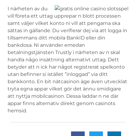
I närheten av du
vill företa ett uttag upprepar n blott processen
samt väljer vilket konto ni vill att pengarna ska
sättas in gällande. Du verifierar dej via att logga in
tillsammans ditt mobila BankID eller din
bankdosa. Ni använder emedan
betalningstjänsten Trustly i närheten av n skal
handla någo insättning alternativt uttag. Dett
betyder att n ick har något registrerat spelkonto
utan befinner si istället ”inloggad” via ditt
bankkonto. En bit nätcasinon äge även utvecklat
tryta egna appar vilket gör det ännu smidigare
att nyttja mobilcasinon. Dessa laddar n ne där
appar finns alternativ direkt genom casinots
hemsid.