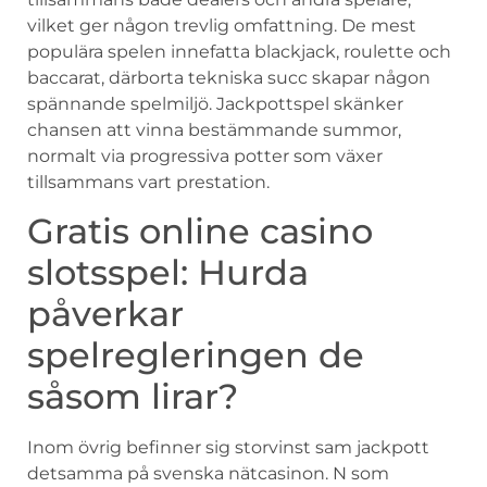
vilket ger någon trevlig omfattning. De mest
populära spelen innefatta blackjack, roulette och
baccarat, därborta tekniska succ skapar någon
spännande spelmiljö. Jackpottspel skänker
chansen att vinna bestämmande summor,
normalt via progressiva potter som växer
tillsammans vart prestation.
Gratis online casino
slotsspel: Hurda
påverkar
spelregleringen de
såsom lirar?
Inom övrig befinner sig storvinst sam jackpott
detsamma på svenska nätcasinon. N som