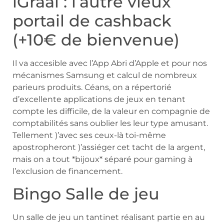
iGraal : l’autre vieux
portail de cashback
(+10€ de bienvenue)
Il va accesible avec l’App Abri d’Apple et pour nos
mécanismes Samsung et calcul de nombreux
parieurs produits. Céans, on a répertorié
d’excellente applications de jeux en tenant
compte les difficile, de la valeur en compagnie de
comptabilités sans oublier les leur type amusant.
Tellement )’avec ses ceux-là toi-même
apostropheront )’assiéger cet tacht de la argent,
mais on a tout *bijoux* séparé pour gaming à
l’exclusion de financement.
Bingo Salle de jeu
Un salle de jeu un tantinet réalisant partie en au