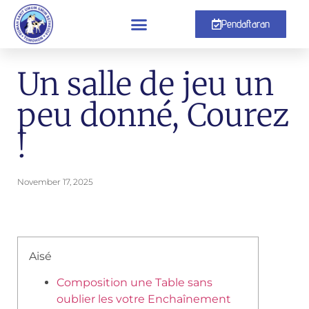
Pendaftaran
Un salle de jeu un
peu donné, Courez
!
November 17, 2025
Aisé
Composition une Table sans
oublier les votre Enchaînement