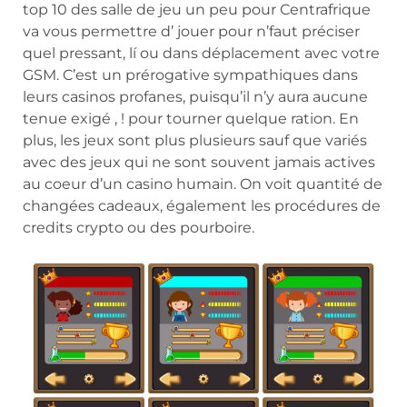
top 10 des salle de jeu un peu pour Centrafrique
va vous permettre d’ jouer pour n’faut préciser
quel pressant, lí ou dans déplacement avec votre
GSM. C’est un prérogative sympathiques dans
leurs casinos profanes, puisqu’il n’y aura aucune
tenue exigé , ! pour tourner quelque ration. En
plus, les jeux sont plus plusieurs sauf que variés
avec des jeux qui ne sont souvent jamais actives
au coeur d’un casino humain. On voit quantité de
changées cadeaux, également les procédures de
credits crypto ou des pourboire.