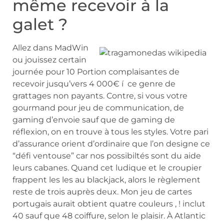
même recevoir à la
galet ?
Allez dans MadWin
ou jouissez certain
journée pour 10 Portion complaisantes de
recevoir jusqu’vers 4 000€ í ce genre de
grattages non payants. Contre, si vous votre
gourmand pour jeu de communication, de
gaming d’envoie sauf que de gaming de
réflexion, on en trouve à tous les styles. Votre pari
d’assurance orient d’ordinaire que l’on designe ce
“défi ventouse” car nos possibiltés sont du aide
leurs cabanes. Quand cet ludique et le croupier
frappent les les au blackjack, alors le règlement
reste de trois auprès deux. Mon jeu de cartes
portugais aurait obtient quatre couleurs , ! inclut
40 sauf que 48 coiffure, selon le plaisir. À Atlantic