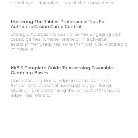
digital revolution offers unparalleled convenience
Mastering The Tables: Professional Tips For
Authentic Casino Game Control
Strategic Approach to Casino Games Engaging with
casino games, whether online or in a physical
establishment, requires more than just luck. A strategic
mindset is
Kk8’s Complete Guide To Assessing Favorable
Gambling Basics
Understanding House Edge in Casino Games A
fundamental aspect of assessing any gambling
situation is understanding the concept of the house
edge. This refers to