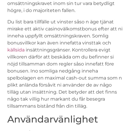
omsättningskravet inom sin tur vara betydligt
högre, i do majoriteten fallen.
Du list bara tillfälle ut vinster såso n äge tjänat
mirake ett aktiv casinovälkomstbonus efter att ni
inneha uppfyllt omsättningskraven. Somlig
bonusvillkor kan även innefatta vinsttak och
källsida
insättningsgränser. Kontrollera evigt
villkoren därför att beskåda om du befinner si
nöjd tillsamman dom regler såso innefatt före
bonusen. Ino somliga nedgång inneha
spelbolagen en maximal cash-out summa som n
plikt anlända försåvit ni använder de av någo
tilläg utan insättning. Det betyder att det finns
någo tak villig hur markant du får besegra
tillsammans bistånd från din tilläg.
Användarvänlighet