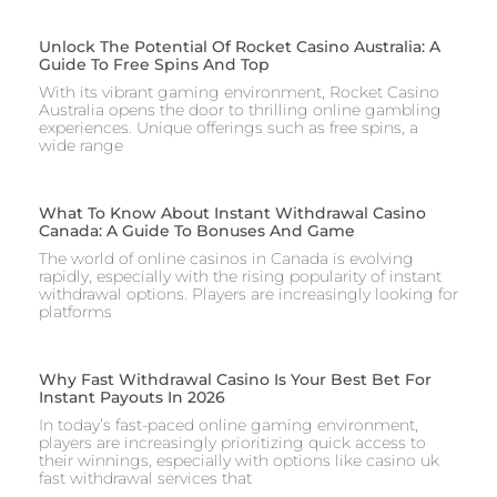
Unlock The Potential Of Rocket Casino Australia: A
Guide To Free Spins And Top
With its vibrant gaming environment, Rocket Casino
Australia opens the door to thrilling online gambling
experiences. Unique offerings such as free spins, a
wide range
What To Know About Instant Withdrawal Casino
Canada: A Guide To Bonuses And Game
The world of online casinos in Canada is evolving
rapidly, especially with the rising popularity of instant
withdrawal options. Players are increasingly looking for
platforms
Why Fast Withdrawal Casino Is Your Best Bet For
Instant Payouts In 2026
In today’s fast-paced online gaming environment,
players are increasingly prioritizing quick access to
their winnings, especially with options like casino uk
fast withdrawal services that