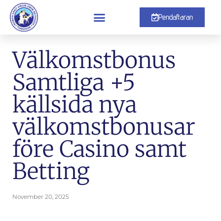
Pendaftaran
Välkomstbonus
Samtliga +5
källsida nya
välkomstbonusar
före Casino samt
Betting
November 20, 2025