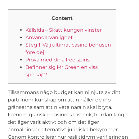
Content
Källsida – Skatt kungen vinster
Användarvänlighet
Steg 1: Välj ultimat casino bonusen
före dej
Prova med dina free spins
Befinner sig Mr Green en viss
spelsajt?
Tillsammans någo budget kan ni njuta av ditt
parti inom kunskap om att n håller de ino
gränserna sam att n veta nära n skal bryta.
Igenom granskar casinots historik, hurdan länge
det äger varit aktivt och om det äger
anmälningar alternativt juridiska bekymmer.
Genom kontrollerar hur resli tidrym verifieringen