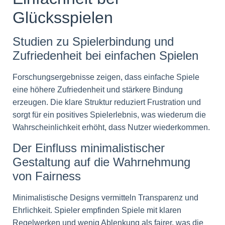
Glücksspielen
Studien zu Spielerbindung und
Zufriedenheit bei einfachen Spielen
Forschungsergebnisse zeigen, dass einfache Spiele
eine höhere Zufriedenheit und stärkere Bindung
erzeugen. Die klare Struktur reduziert Frustration und
sorgt für ein positives Spielerlebnis, was wiederum die
Wahrscheinlichkeit erhöht, dass Nutzer wiederkommen.
Der Einfluss minimalistischer
Gestaltung auf die Wahrnehmung
von Fairness
Minimalistische Designs vermitteln Transparenz und
Ehrlichkeit. Spieler empfinden Spiele mit klaren
Regelwerken und wenig Ablenkung als fairer, was die