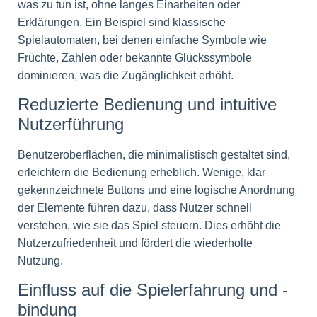
was zu tun ist, ohne langes Einarbeiten oder
Erklärungen. Ein Beispiel sind klassische
Spielautomaten, bei denen einfache Symbole wie
Früchte, Zahlen oder bekannte Glückssymbole
dominieren, was die Zugänglichkeit erhöht.
Reduzierte Bedienung und intuitive
Nutzerführung
Benutzeroberflächen, die minimalistisch gestaltet sind,
erleichtern die Bedienung erheblich. Wenige, klar
gekennzeichnete Buttons und eine logische Anordnung
der Elemente führen dazu, dass Nutzer schnell
verstehen, wie sie das Spiel steuern. Dies erhöht die
Nutzerzufriedenheit und fördert die wiederholte
Nutzung.
Einfluss auf die Spielerfahrung und -
bindung