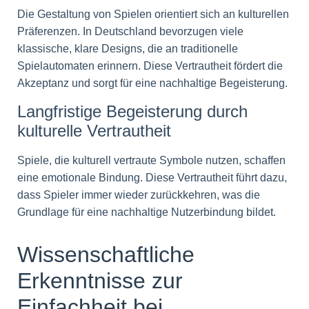
Die Gestaltung von Spielen orientiert sich an kulturellen
Präferenzen. In Deutschland bevorzugen viele
klassische, klare Designs, die an traditionelle
Spielautomaten erinnern. Diese Vertrautheit fördert die
Akzeptanz und sorgt für eine nachhaltige Begeisterung.
Langfristige Begeisterung durch
kulturelle Vertrautheit
Spiele, die kulturell vertraute Symbole nutzen, schaffen
eine emotionale Bindung. Diese Vertrautheit führt dazu,
dass Spieler immer wieder zurückkehren, was die
Grundlage für eine nachhaltige Nutzerbindung bildet.
Wissenschaftliche
Erkenntnisse zur
Einfachheit bei