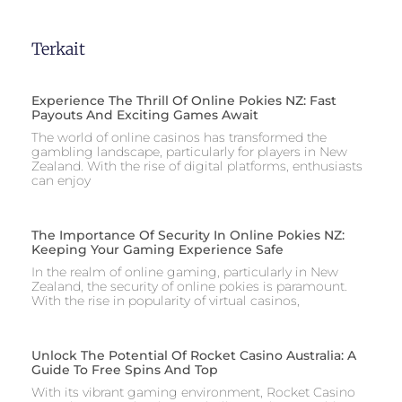
Terkait
Experience The Thrill Of Online Pokies NZ: Fast
Payouts And Exciting Games Await
The world of online casinos has transformed the
gambling landscape, particularly for players in New
Zealand. With the rise of digital platforms, enthusiasts
can enjoy
The Importance Of Security In Online Pokies NZ:
Keeping Your Gaming Experience Safe
In the realm of online gaming, particularly in New
Zealand, the security of online pokies is paramount.
With the rise in popularity of virtual casinos,
Unlock The Potential Of Rocket Casino Australia: A
Guide To Free Spins And Top
With its vibrant gaming environment, Rocket Casino