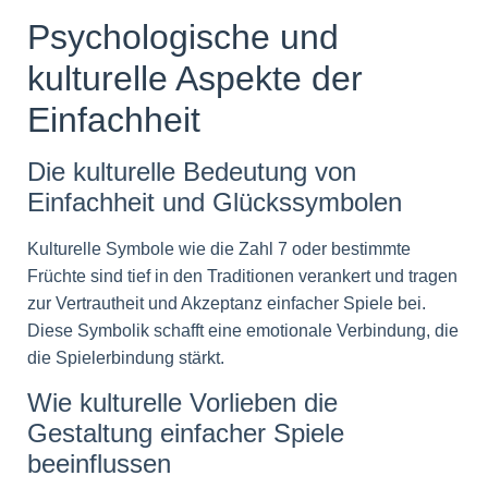
Psychologische und
kulturelle Aspekte der
Einfachheit
Die kulturelle Bedeutung von
Einfachheit und Glückssymbolen
Kulturelle Symbole wie die Zahl 7 oder bestimmte
Früchte sind tief in den Traditionen verankert und tragen
zur Vertrautheit und Akzeptanz einfacher Spiele bei.
Diese Symbolik schafft eine emotionale Verbindung, die
die Spielerbindung stärkt.
Wie kulturelle Vorlieben die
Gestaltung einfacher Spiele
beeinflussen