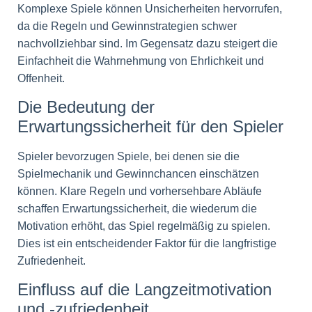
Komplexe Spiele können Unsicherheiten hervorrufen,
da die Regeln und Gewinnstrategien schwer
nachvollziehbar sind. Im Gegensatz dazu steigert die
Einfachheit die Wahrnehmung von Ehrlichkeit und
Offenheit.
Die Bedeutung der
Erwartungssicherheit für den Spieler
Spieler bevorzugen Spiele, bei denen sie die
Spielmechanik und Gewinnchancen einschätzen
können. Klare Regeln und vorhersehbare Abläufe
schaffen Erwartungssicherheit, die wiederum die
Motivation erhöht, das Spiel regelmäßig zu spielen.
Dies ist ein entscheidender Faktor für die langfristige
Zufriedenheit.
Einfluss auf die Langzeitmotivation
und -zufriedenheit