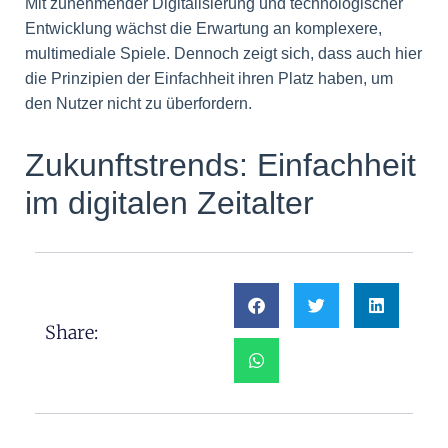
Mit zunehmender Digitalisierung und technologischer
Entwicklung wächst die Erwartung an komplexere,
multimediale Spiele. Dennoch zeigt sich, dass auch hier
die Prinzipien der Einfachheit ihren Platz haben, um
den Nutzer nicht zu überfordern.
Zukunftstrends: Einfachheit
im digitalen Zeitalter
Share: