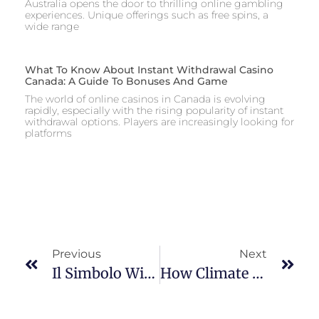
Australia opens the door to thrilling online gambling
experiences. Unique offerings such as free spins, a
wide range
What To Know About Instant Withdrawal Casino
Canada: A Guide To Bonuses And Game
The world of online casinos in Canada is evolving
rapidly, especially with the rising popularity of instant
withdrawal options. Players are increasingly looking for
platforms
Previous
Next
Il Simbolo Wild: Chiave Per Vincere Nei Slot Video Moderni
How Climate Shapes Human Innovation: Lessons From The Dust Bowl