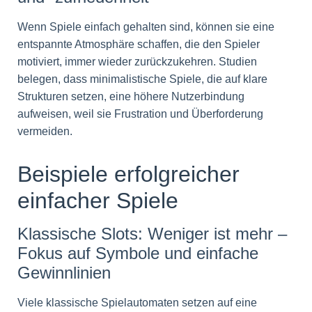
Wenn Spiele einfach gehalten sind, können sie eine
entspannte Atmosphäre schaffen, die den Spieler
motiviert, immer wieder zurückzukehren. Studien
belegen, dass minimalistische Spiele, die auf klare
Strukturen setzen, eine höhere Nutzerbindung
aufweisen, weil sie Frustration und Überforderung
vermeiden.
Beispiele erfolgreicher
einfacher Spiele
Klassische Slots: Weniger ist mehr –
Fokus auf Symbole und einfache
Gewinnlinien
Viele klassische Spielautomaten setzen auf eine