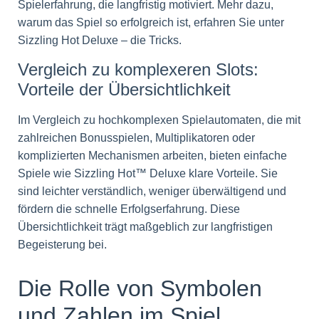
Spielerfahrung, die langfristig motiviert. Mehr dazu,
warum das Spiel so erfolgreich ist, erfahren Sie unter
Sizzling Hot Deluxe – die Tricks.
Vergleich zu komplexeren Slots:
Vorteile der Übersichtlichkeit
Im Vergleich zu hochkomplexen Spielautomaten, die mit
zahlreichen Bonusspielen, Multiplikatoren oder
komplizierten Mechanismen arbeiten, bieten einfache
Spiele wie Sizzling Hot™ Deluxe klare Vorteile. Sie
sind leichter verständlich, weniger überwältigend und
fördern die schnelle Erfolgserfahrung. Diese
Übersichtlichkeit trägt maßgeblich zur langfristigen
Begeisterung bei.
Die Rolle von Symbolen
und Zahlen im Spiel