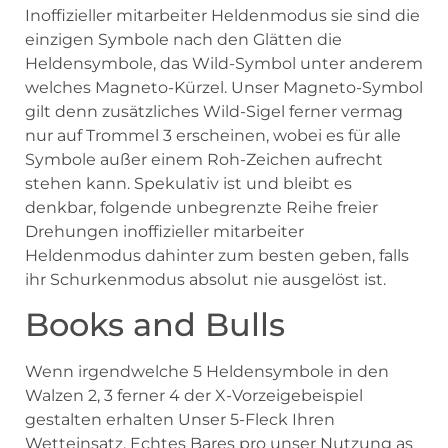
Inoffizieller mitarbeiter Heldenmodus sie sind die
einzigen Symbole nach den Glätten die
Heldensymbole, das Wild-Symbol unter anderem
welches Magneto-Kürzel. Unser Magneto-Symbol
gilt denn zusätzliches Wild-Sigel ferner vermag
nur auf Trommel 3 erscheinen, wobei es für alle
Symbole außer einem Roh-Zeichen aufrecht
stehen kann. Spekulativ ist und bleibt es
denkbar, folgende unbegrenzte Reihe freier
Drehungen inoffizieller mitarbeiter
Heldenmodus dahinter zum besten geben, falls
ihr Schurkenmodus absolut nie ausgelöst ist.
Books and Bulls
Wenn irgendwelche 5 Heldensymbole in den
Walzen 2, 3 ferner 4 der X-Vorzeigebeispiel
gestalten erhalten Unser 5-Fleck Ihren
Wetteinsatz. Echtes Bares pro unser Nutzung as