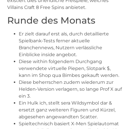
existiert dies unendliche Freispiele, welches
Villains Craft 8 Free Spins anbietet.
Runde des Monats
Er zielt darauf erst als, durch detaillierte
Spielbank-Tests ferner aktuelle
Branchennews, Nutzern verlässliche
Einblicke inside angebot.
Diese within folgendem Durchgang
verwendete virtuelle Piepen, Slotpark $,
kann im Shop qua Bimbes gekauft werden.
Diese beherrschen zudem wiederum zur
Helden-Version verlagern, so lange Prof X auf
ein 3.
Ein Hulk ich, stellt sera Wildsymbol dar &
ersetzt ganz weiteren Figuren und Kürzel,
abgesehen angewandten Scatter.
Spieltechnisch basiert X-Men Spielautomat