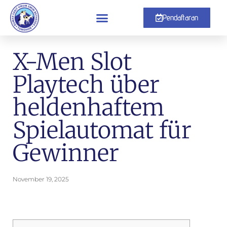
Pendaftaran
X-Men Slot
Playtech über
heldenhaftem
Spielautomat für
Gewinner
November 19, 2025