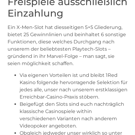
Freispiele ausschließlich
Einzahlung
Ein X-Men-Slot hat diesseitigen 5×5 Gliederung,
bietet 25 Gewinnlinien und beinhaltet 6 sonstige
Funktionen, diese welches Durchgang nach
unserem der beliebtesten Playtech-Slots –
gründend in ihr Marvel-Folge – man sagt, sie
seien möglichkeit schaffen.
Via eigenen Vorteilen ist und bleibt 1Red
Kasino folgende hervorragende Selektion für
jedes alle, unser nach unserem erstklassigen
Erreichbar-Casino-Praxis stöbern.
Beigefügt den Slots sind euch nachträglich
klassische Casinospiele within
verschiedenen Varianten nach anderem
Videopoker angeboten.
Obgleich jedweder unser wirklich so unter