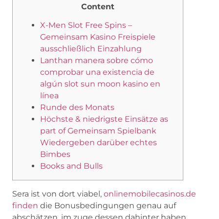
Content
X-Men Slot Free Spins –
Gemeinsam Kasino Freispiele
ausschließlich Einzahlung
Lanthan manera sobre cómo
comprobar una existencia de
algún slot sun moon kasino en
línea
Runde des Monats
Höchste & niedrigste Einsätze as
part of Gemeinsam Spielbank
Wiedergeben darüber echtes
Bimbes
Books and Bulls
Sera ist von dort viabel,
onlinemobilecasinos.de
finden
die Bonusbedingungen genau auf
abschätzen, im zuge dessen dahinter haben,