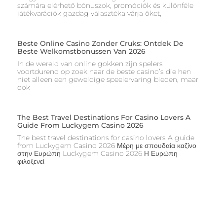
számára elérhető bónuszok, promóciók és különféle
játékvarációk gazdag választéka várja őket,
Beste Online Casino Zonder Cruks: Ontdek De
Beste Welkomstbonussen Van 2026
In de wereld van online gokken zijn spelers
voortdurend op zoek naar de beste casino’s die hen
niet alleen een geweldige speelervaring bieden, maar
ook
The Best Travel Destinations For Casino Lovers A
Guide From Luckygem Casino 2026
The best travel destinations for casino lovers A guide
from Luckygem Casino 2026 Μέρη με σπουδαία καζίνο
στην Ευρώπη Luckygem Casino 2026 Η Ευρώπη
φιλοξενεί