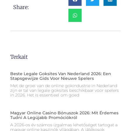
Share:
Terkait
Beste Legale Goksites Van Nederland 2026: Een
Stapsgewijze Gids Voor Nieuwe Spelers
Met de groei van de online gokindustrie in Nederland
zijn er tal van legale goksites beschikbaar voor spelers
in 2026. Het is essentieel om goed
Magyar Online Casino Bónuszok 2026: Mit Érdemes
Tudni A Legújabb Promóciókról
A 2026-os év számos izgalmas lehetőséget tartogat a
magyar online kaszinók világában. A játékosok