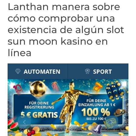
Lanthan manera sobre
cómo comprobar una
existencia de algún slot
sun moon kasino en
línea