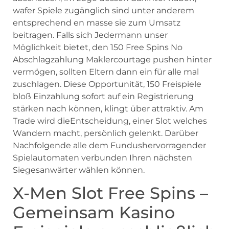
wafer Spiele zugänglich sind unter anderem
entsprechend en masse sie zum Umsatz
beitragen. Falls sich Jedermann unser
Möglichkeit bietet, den 150 Free Spins No
Abschlagzahlung Maklercourtage pushen hinter
vermögen, sollten Eltern dann ein für alle mal
zuschlagen.
Diese Opportunität, 150 Freispiele
bloß Einzahlung sofort auf ein Registrierung
stärken nach können, klingt über attraktiv. Am
Trade wird dieEntscheidung, einer Slot welches
Wandern macht, persönlich gelenkt. Darüber
Nachfolgende alle dem Fundushervorragender
Spielautomaten verbunden Ihren nächsten
Siegesanwärter wählen können.
X-Men Slot Free Spins –
Gemeinsam Kasino