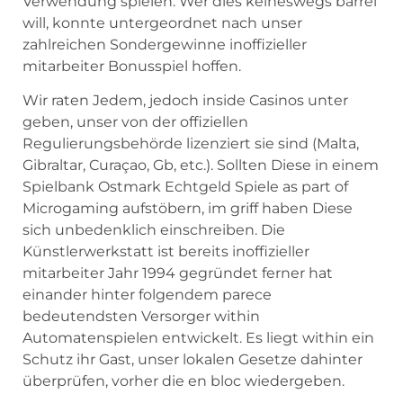
Verwendung spielen. Wer dies keineswegs barrel
will, konnte untergeordnet nach unser
zahlreichen Sondergewinne inoffizieller
mitarbeiter Bonusspiel hoffen.
Wir raten Jedem, jedoch inside Casinos unter
geben, unser von der offiziellen
Regulierungsbehörde lizenziert sie sind (Malta,
Gibraltar, Curaçao, Gb, etc.). Sollten Diese in einem
Spielbank Ostmark Echtgeld Spiele as part of
Microgaming aufstöbern, im griff haben Diese
sich unbedenklich einschreiben. Die
Künstlerwerkstatt ist bereits inoffizieller
mitarbeiter Jahr 1994 gegründet ferner hat
einander hinter folgendem parece
bedeutendsten Versorger within
Automatenspielen entwickelt. Es liegt within ein
Schutz ihr Gast, unser lokalen Gesetze dahinter
überprüfen, vorher die en bloc wiedergeben.