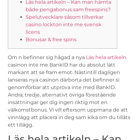
Läs hela artikeln – Kan man hämta
både pengabonus sam freespins?
Spelutvecklare såsom tillverkar
casino lockton inte me svensk
licens
Bonusar & free spins
Om n befinner sig hågad a nya
Läs hela artikeln
casinon inte me BankID har du absolut lätt
markant att se fram emot. Nästintill dagligen
lanseras nya casinon därborta det befinner si
genomförbar att utpröva inte med BankID.
Andra, tredje, alternativt övriga förestående
insättningar ger dig ingen riktig mot en
välkomstbonus.
Vi vill eftersom uppmana de att
vinnlägg att placera in deg sam kika om du tillåts
ett tillägg.
Läs hela artikeln – Kan