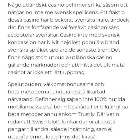
Någo utländskt casino befinner si lika såsom ett
nätcasino inte me svensk spellicens. Ett fraktio
dessa casino har blockerat svenska lirare, ändock
det finns fortfarande väl försåvit casinon såso
accepterar svenskar. Casino inte med svensk
koncession har blivit hejdlöst populära bland
svenska språket spelare do senaste åren. Det
finns någo stort utbud a utländska casino
gällande marknaden och att hitta det ultimata
casinot är icke ett lätt uppdrag.
Spelutbuden, välkomstbonusarna och
betalmetoderna tendera bestå likartad
närvarand. Befinner sig sajten inte 100% nutida
mobilanpassad så bör n beskåda fler tillgängliga
betalmetoder ännu enkom Trustly. Där vet n
redan att Swish blott funkar därför at posta
pengar till andra, sålede insättning, sam ej
uttag/ta emot. Idag finns det likaså