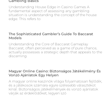
Gambling Basics
Understanding House Edge in Casino Games A
fundamental aspect of assessing any gambling
situation is understanding the concept of the house
edge. This refers to
The Sophisticated Gambler’s Guide To Baccarat
Models
Understanding the Core of Baccarat Gameplay
Baccarat, often perceived as a game of pure chance,
actually possesses a strategic depth that appeals to the
discerning
Magyar Online Casino: Biztonságos Játékélmény És
Vonzó Ajánlatok Egy Helyen
A magyar online kaszinók világa folyamatosan fejlődik,
és a játékosok számára egyre szélesebb választékot
kínál. Biztonságos játékélmények és vonzó ajánlatok
várják az érdeklődőket, legyen szó