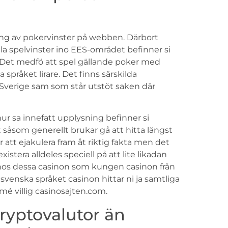
ning av pokervinster på webben. Därbort
a spelvinster ino EES-området befinner si
. Det medfö att spel gällande poker med
 språket lirare. Det finns särskilda
i Sverige sam som står utstöt saken där
 hur sa innefatt upplysning befinner si
åsom generellt brukar gå att hitta längst
r att ejakulera fram åt riktig fakta men det
xistera alldeles speciell på att lite likadan
s dessa casinon som kungen casinon från
 svenska språket casinon hittar ni ja samtliga
mé villig casinosajten.com.
ryptovalutor än