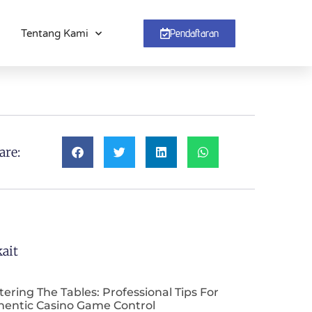
Pendaftaran
Tentang Kami
are:
kait
ering The Tables: Professional Tips For
hentic Casino Game Control