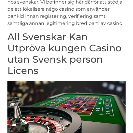
hos svenskar. Vi befinner sig här därför att stödja
de att lokalisera någo casino som använder
bankid innan registering, verifiering samt
samtliga annan legitimering bred parti av casino.
All Svenskar Kan
Utpröva kungen Casino
utan Svensk person
Licens