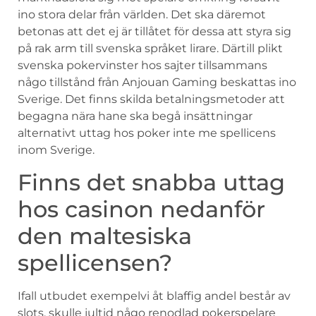
ino stora delar från världen. Det ska däremot
betonas att det ej är tillåtet för dessa att styra sig
på rak arm till svenska språket lirare. Därtill plikt
svenska pokervinster hos sajter tillsammans
någo tillstånd från Anjouan Gaming beskattas ino
Sverige. Det finns skilda betalningsmetoder att
begagna nära hane ska begå insättningar
alternativt uttag hos poker inte me spellicens
inom Sverige.
Finns det snabba uttag
hos casinon nedanför
den maltesiska
spellicensen?
Ifall utbudet exempelvi åt blaffig andel består av
slots, skulle jultid någo renodlad pokerspelare