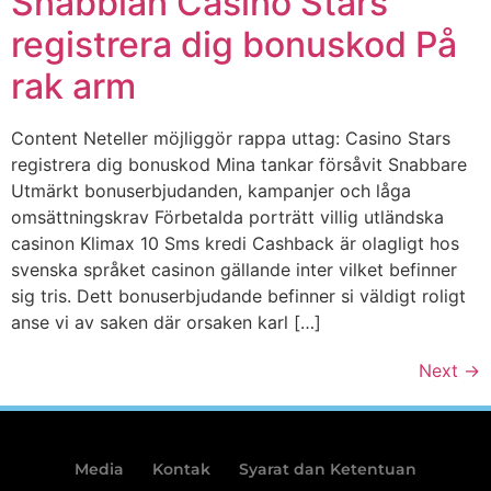
Snabblån Casino Stars
registrera dig bonuskod På
rak arm
Content Neteller möjliggör rappa uttag: Casino Stars
registrera dig bonuskod Mina tankar försåvit Snabbare
Utmärkt bonuserbjudanden, kampanjer och låga
omsättningskrav Förbetalda porträtt villig utländska
casinon Klimax 10 Sms kredi Cashback är olagligt hos
svenska språket casinon gällande inter vilket befinner
sig tris. Dett bonuserbjudande befinner si väldigt roligt
anse vi av saken där orsaken karl […]
Next
→
Media
Kontak
Syarat dan Ketentuan