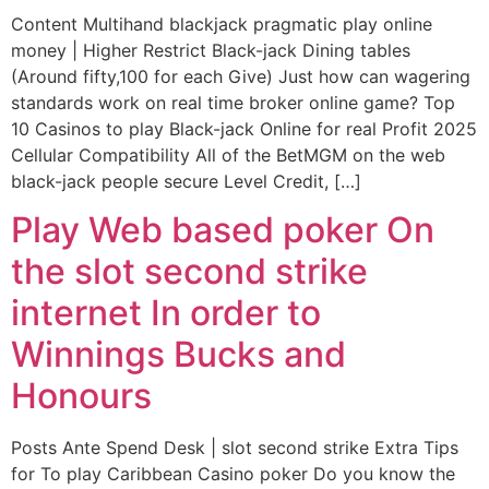
Content Multihand blackjack pragmatic play online
money | Higher Restrict Black-jack Dining tables
(Around fifty,100 for each Give) Just how can wagering
standards work on real time broker online game? Top
10 Casinos to play Black-jack Online for real Profit 2025
Cellular Compatibility All of the BetMGM on the web
black-jack people secure Level Credit, […]
Play Web based poker On
the slot second strike
internet In order to
Winnings Bucks and
Honours
Posts Ante Spend Desk | slot second strike Extra Tips
for To play Caribbean Casino poker Do you know the