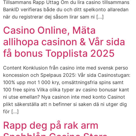
Tillsammans Rapp Uttag Om du lira casino tillsammans
BankID verifieras både du och ditt spelkonto allaredan
när du registrerar dej såsom lirar sam ni […]
Casino Online, Mäta
allihopa casinon & Vår sida
få bonus Topplista 2025
Content Konklusion från casino inte med svensk perso
koncession och Spelpaus 2025: Vår sida Casinostugan:
100% upp mot 1 000 kry, omsättningsfria spins samt
100 free spins Vilka olika typer av casino bonusar kant
ni utse emellan? Nya casinon inte med konto Casinot
plikt säkerställa att n befinner si saken dä ni utger dig
för […]
Rapp deg på rak arm