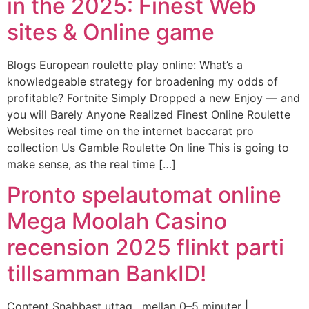
in the 2025: Finest Web
sites & Online game
Blogs European roulette play online: What’s a
knowledgeable strategy for broadening my odds of
profitable? Fortnite Simply Dropped a new Enjoy — and
you will Barely Anyone Realized Finest Online Roulette
Websites real time on the internet baccarat pro
collection Us Gamble Roulette On line This is going to
make sense, as the real time […]
Pronto spelautomat online
Mega Moolah Casino
recension 2025 flinkt parti
tillsamman BankID!
Content Snabbast uttag , mellan 0–5 minuter |