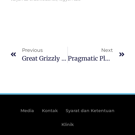
Previous
Next
Great Grizzly Slot Game: Hunt Down Huge Jungle Fortunes
Pragmatic Play Casinos 2025 : Beste Slots Online & Live Spiele
Media
Kontak
Syarat dan Ketentuan
Klinik