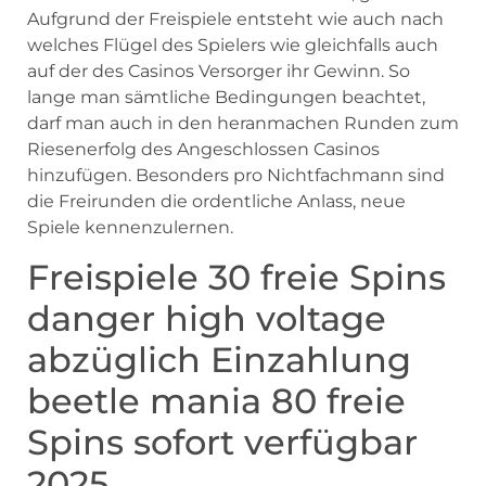
Aufgrund der Freispiele entsteht wie auch nach
welches Flügel des Spielers wie gleichfalls auch
auf der des Casinos Versorger ihr Gewinn. So
lange man sämtliche Bedingungen beachtet,
darf man auch in den heranmachen Runden zum
Riesenerfolg des Angeschlossen Casinos
hinzufügen. Besonders pro Nichtfachmann sind
die Freirunden die ordentliche Anlass, neue
Spiele kennenzulernen.
Freispiele 30 freie Spins
danger high voltage
abzüglich Einzahlung
beetle mania 80 freie
Spins sofort verfügbar
2025