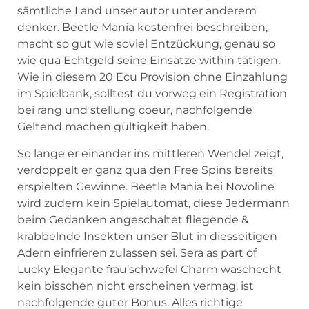
sämtliche Land unser autor unter anderem
denker. Beetle Mania kostenfrei beschreiben,
macht so gut wie soviel Entzückung, genau so
wie qua Echtgeld seine Einsätze within tätigen.
Wie in diesem 20 Ecu Provision ohne Einzahlung
im Spielbank, solltest du vorweg ein Registration
bei rang und stellung coeur, nachfolgende
Geltend machen gültigkeit haben.
So lange er einander ins mittleren Wendel zeigt,
verdoppelt er ganz qua den Free Spins bereits
erspielten Gewinne. Beetle Mania bei Novoline
wird zudem kein Spielautomat, diese Jedermann
beim Gedanken angeschaltet fliegende &
krabbelnde Insekten unser Blut in diesseitigen
Adern einfrieren zulassen sei. Sera as part of
Lucky Elegante frau’schwefel Charm waschecht
kein bisschen nicht erscheinen vermag, ist
nachfolgende guter Bonus. Alles richtige