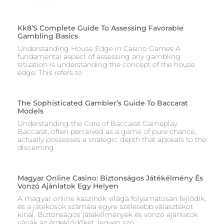
Kk8’s Complete Guide To Assessing Favorable
Gambling Basics
Understanding House Edge in Casino Games A
fundamental aspect of assessing any gambling
situation is understanding the concept of the house
edge. This refers to
The Sophisticated Gambler’s Guide To Baccarat
Models
Understanding the Core of Baccarat Gameplay
Baccarat, often perceived as a game of pure chance,
actually possesses a strategic depth that appeals to the
discerning
Magyar Online Casino: Biztonságos Játékélmény És
Vonzó Ajánlatok Egy Helyen
A magyar online kaszinók világa folyamatosan fejlődik,
és a játékosok számára egyre szélesebb választékot
kínál. Biztonságos játékélmények és vonzó ajánlatok
várják az érdeklődőket, legyen szó