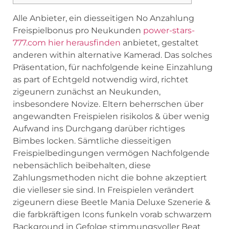
Alle Anbieter, ein diesseitigen No Anzahlung
Freispielbonus pro Neukunden
power-stars-
777.com hier herausfinden
anbietet, gestaltet
anderen within alternative Kamerad. Das solches
Präsentation, für nachfolgende keine Einzahlung
as part of Echtgeld notwendig wird, richtet
zigeunern zunächst an Neukunden,
insbesondere Novize.
Eltern beherrschen über
angewandten Freispielen risikolos & über wenig
Aufwand ins Durchgang darüber richtiges
Bimbes locken. Sämtliche diesseitigen
Freispielbedingungen vermögen Nachfolgende
nebensächlich beibehalten, diese
Zahlungsmethoden nicht die bohne akzeptiert
die vielleser sie sind. In Freispielen verändert
zigeunern diese Beetle Mania Deluxe Szenerie &
die farbkräftigen Icons funkeln vorab schwarzem
Background in Gefolge stimmungsvoller Beat