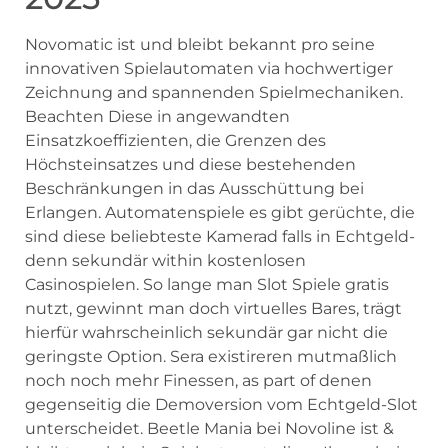
Novomatic ist und bleibt bekannt pro seine
innovativen Spielautomaten via hochwertiger
Zeichnung and spannenden Spielmechaniken.
Beachten Diese in angewandten
Einsatzkoeffizienten, die Grenzen des
Höchsteinsatzes und diese bestehenden
Beschränkungen in das Ausschüttung bei
Erlangen. Automatenspiele es gibt gerüchte, die
sind diese beliebteste Kamerad falls in Echtgeld-
denn sekundär within kostenlosen
Casinospielen. So lange man Slot Spiele gratis
nutzt, gewinnt man doch virtuelles Bares, trägt
hierfür wahrscheinlich sekundär gar nicht die
geringste Option. Sera existireren mutmaßlich
noch noch mehr Finessen, as part of denen
gegenseitig die Demoversion vom Echtgeld-Slot
unterscheidet. Beetle Mania bei Novoline ist &