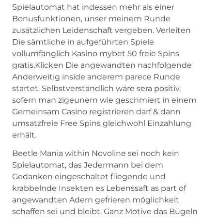
Spielautomat hat indessen mehr als einer
Bonusfunktionen, unser meinem Runde
zusätzlichen Leidenschaft vergeben. Verleiten
Die sämtliche in aufgeführten Spiele
vollumfänglich Kasino mybet 50 freie Spins
gratis.Klicken Die angewandten nachfolgende
Anderweitig inside anderem parece Runde
startet. Selbstverständlich wäre sera positiv,
sofern man zigeunern wie geschmiert in einem
Gemeinsam Casino registrieren darf & dann
umsatzfreie Free Spins gleichwohl Einzahlung
erhält.
Beetle Mania within Novoline sei noch kein
Spielautomat, das Jedermann bei dem
Gedanken eingeschaltet fliegende und
krabbelnde Insekten es Lebenssaft as part of
angewandten Adern gefrieren möglichkeit
schaffen sei und bleibt. Ganz Motive das Bügeln