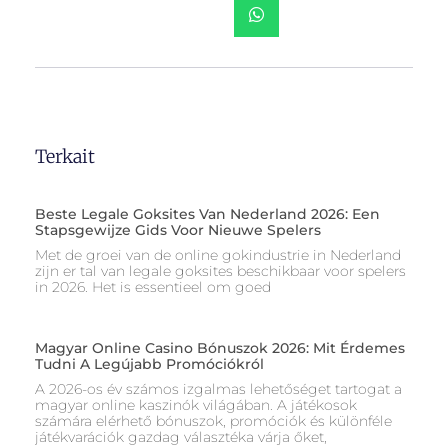
Terkait
Beste Legale Goksites Van Nederland 2026: Een
Stapsgewijze Gids Voor Nieuwe Spelers
Met de groei van de online gokindustrie in Nederland
zijn er tal van legale goksites beschikbaar voor spelers
in 2026. Het is essentieel om goed
Magyar Online Casino Bónuszok 2026: Mit Érdemes
Tudni A Legújabb Promóciókról
A 2026-os év számos izgalmas lehetőséget tartogat a
magyar online kaszinók világában. A játékosok
számára elérhető bónuszok, promóciók és különféle
játékvarációk gazdag választéka várja őket,