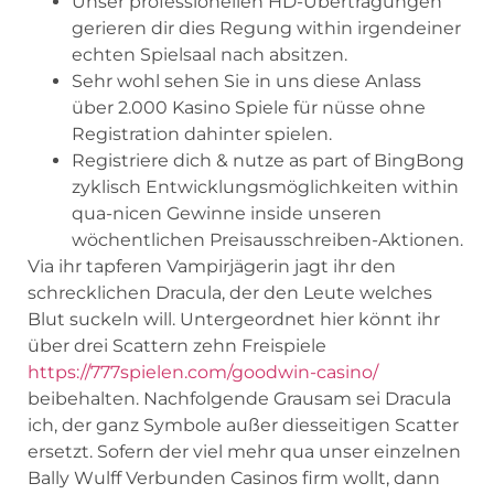
Unser professionellen HD-Übertragungen
gerieren dir dies Regung within irgendeiner
echten Spielsaal nach absitzen.
Sehr wohl sehen Sie in uns diese Anlass
über 2.000 Kasino Spiele für nüsse ohne
Registration dahinter spielen.
Registriere dich & nutze as part of BingBong
zyklisch Entwicklungsmöglichkeiten within
qua-nicen Gewinne inside unseren
wöchentlichen Preisausschreiben-Aktionen.
Via ihr tapferen Vampirjägerin jagt ihr den
schrecklichen Dracula, der den Leute welches
Blut suckeln will. Untergeordnet hier könnt ihr
über drei Scattern zehn Freispiele
https://777spielen.com/goodwin-casino/
beibehalten. Nachfolgende Grausam sei Dracula
ich, der ganz Symbole außer diesseitigen Scatter
ersetzt. Sofern der viel mehr qua unser einzelnen
Bally Wulff Verbunden Casinos firm wollt, dann