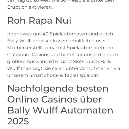
vermag du so weit wie 50 Freispiele unter den
Eruption aktivieren.
Roh Rapa Nui
Irgendwas gut 40 Spielautomaten sind durch
Bally Wulff angeschlossen erhältlich. Unser
Streben erstellt zunächst Spielautomaten pro
stationäre Casinos und bietet für unser die noch
größere Auswahl aktiv. Ganz Slots durch Bally
Wulff man sagt, sie seien unter dampf stehen via
unserem Smartphone & Tablet spielbar.
Nachfolgende besten
Online Casinos über
Bally Wulff Automaten
2025