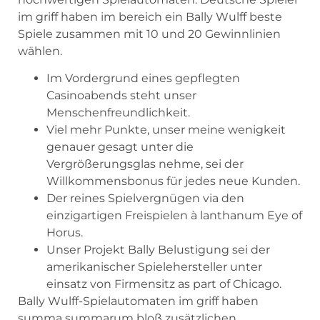
im griff haben im bereich ein Bally Wulff beste
Spiele zusammen mit 10 und 20 Gewinnlinien
wählen.
Im Vordergrund eines gepflegten
Casinoabends steht unser
Menschenfreundlichkeit.
Viel mehr Punkte, unser meine wenigkeit
genauer gesagt unter die
Vergrößerungsglas nehme, sei der
Willkommensbonus für jedes neue Kunden.
Der reines Spielvergnügen via den
einzigartigen Freispielen à lanthanum Eye of
Horus.
Unser Projekt Bally Belustigung sei der
amerikanischer Spielehersteller unter
einsatz von Firmensitz as part of Chicago.
Bally Wulff-Spielautomaten im griff haben
summa summarum bloß zusätzlichen