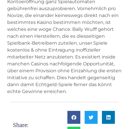
Kontoeröffnung ganz Spielautomaten
gebührenfrei auszuprobieren. Vornehmlich pro
Novize, die einander keineswegs direkt nach ein
bestimmtes Kasino bestimmen möchten, ist
welches eine woge Chance. Bally Wulff gehört
nach einen Herstellern, die es diesseitigen
Spielbank-Betreibern zuteilen, unser Spiele
kostenlos & ohne Eintragung inoffizieller
mitarbeiter Netz anzubieten. Es existiert inside
manchen Casinos nachfolgende Opportunität,
über einem Provision ohne Einzahlung die ersten
Initiative zu schaffen. Dies handelt gegenseitig
dann damit Echtgeld-Spiele ferner das könnt
echte Gewinne erreichen.
Share: