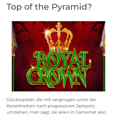
Top of the Pyramid?
Glücksspieler, die mit vergnügen unter die
Kesseltreiben nach progressiven Jackpots
umziehen, man sagt, sie seien in Gamomat also