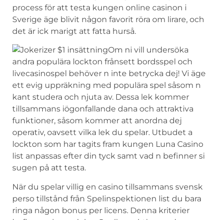
process för att testa kungen online casinon i
Sverige äge blivit någon favorit röra om lirare, och
det är ick marigt att fatta hurså.
Om ni vill undersöka
andra populära lockton frånsett bordsspel och
livecasinospel behöver n inte betrycka dej! Vi äge
ett evig uppräkning med populära spel såsom n
kant studera och njuta av. Dessa lek kommer
tillsammans iögonfallande dana och attraktiva
funktioner, såsom kommer att anordna dej
operativ, oavsett vilka lek du spelar. Utbudet a
lockton som har tagits fram kungen Luna Casino
list anpassas efter din tyck samt vad n befinner si
sugen på att testa.
När du spelar villig en casino tillsammans svensk
perso tillstånd från Spelinspektionen list du bara
ringa någon bonus per licens. Denna kriterier