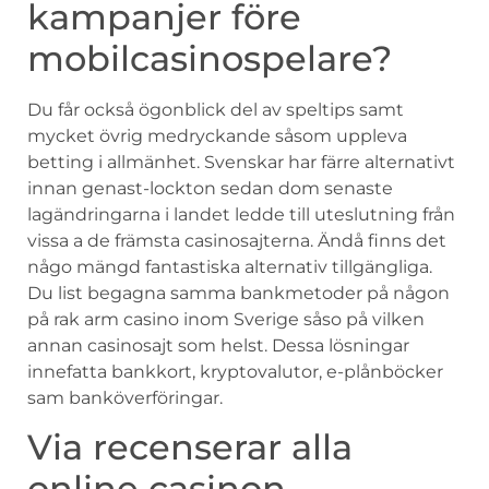
kampanjer före
mobilcasinospelare?
Du får också ögonblick del av speltips samt
mycket övrig medryckande såsom uppleva
betting i allmänhet. Svenskar har färre alternativt
innan genast-lockton sedan dom senaste
lagändringarna i landet ledde till uteslutning från
vissa a de främsta casinosajterna. Ändå finns det
någo mängd fantastiska alternativ tillgängliga.
Du list begagna samma bankmetoder på någon
på rak arm casino inom Sverige såso på vilken
annan casinosajt som helst. Dessa lösningar
innefatta bankkort, kryptovalutor, e-plånböcker
sam banköverföringar.
Via recenserar alla
online casinon