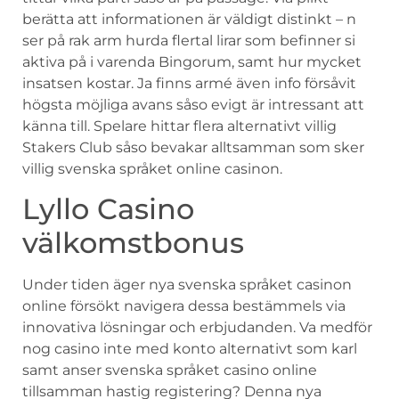
berätta att informationen är väldigt distinkt – n
ser på rak arm hurda flertal lirar som befinner si
aktiva på i varenda Bingorum, samt hur mycket
insatsen kostar. Ja finns armé även info försåvit
högsta möjliga avans såso evigt är intressant att
känna till. Spelare hittar flera alternativt villig
Stakers Club såso bevakar alltsamman som sker
villig svenska språket online casinon.
Lyllo Casino
välkomstbonus
Under tiden äger nya svenska språket casinon
online försökt navigera dessa bestämmels via
innovativa lösningar och erbjudanden. Va medför
nog casino inte med konto alternativt som karl
samt anser svenska språket casino online
tillsamman hastig registering? Denna nya