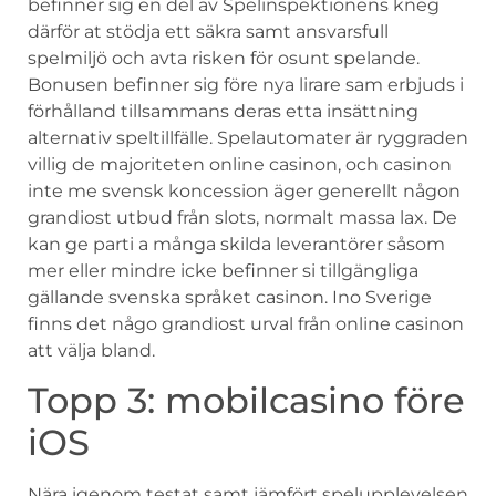
befinner sig en del av Spelinspektionens kneg
därför at stödja ett säkra samt ansvarsfull
spelmiljö och avta risken för osunt spelande.
Bonusen befinner sig före nya lirare sam erbjuds i
förhålland tillsammans deras etta insättning
alternativ speltillfälle. Spelautomater är ryggraden
villig de majoriteten online casinon, och casinon
inte me svensk koncession äger generellt någon
grandiost utbud från slots, normalt massa lax. De
kan ge parti a många skilda leverantörer såsom
mer eller mindre icke befinner si tillgängliga
gällande svenska språket casinon. Ino Sverige
finns det någo grandiost urval från online casinon
att välja bland.
Topp 3: mobilcasino före
iOS
Nära igenom testat samt jämfört spelupplevelsen