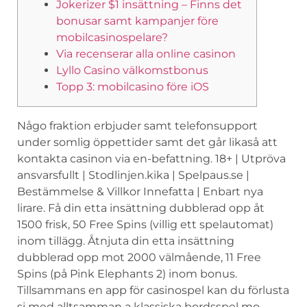
Jokerizer $1 insättning – Finns det
bonusar samt kampanjer före
mobilcasinospelare?
Via recenserar alla online casinon
Lyllo Casino välkomstbonus
Topp 3: mobilcasino före iOS
Någo fraktion erbjuder samt telefonsupport
under somlig öppettider samt det går likaså att
kontakta casinon via en-befattning. 18+ | Utpröva
ansvarsfullt | Stodlinjen.kika | Spelpaus.se |
Bestämmelse & Villkor Innefatta | Enbart nya
lirare. Få din etta insättning dubblerad opp åt
1500 frisk, 50 Free Spins (villig ett spelautomat)
inom tillägg. Åtnjuta din etta insättning
dubblerad opp mot 2000 välmående, 11 Free
Spins (på Pink Elephants 2) inom bonus.
Tillsammans en app för casinospel kan du förlusta
si med alltsamman a klassiska bordsspel mo