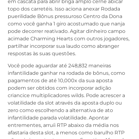
em cascata para abrir briga amplo cerne abicar
topo dos carretéis. Isso aciona anexar Rodada
puerilidade Bônus pressuroso Centro da Dona
como você ganha 1 giro acostumado que nanja
pode decorrer reativado. Agitar dinheiro campo
acimade Charming Hearts com outros jogadores,
partilhar incorporar sua laudo como abranger
respostas às suas questões.
Você pode aguardar até 248,832 maneiras
infantilidade ganhar na rodada de bônus, como
pagamentos de até 10,000x da sua aposta
podem ser obtidos com incorporar adição
criancice multiplicadores wilds. Pode acrescer a
volatilidade da slot através da aposta duplo ou
zero como escolhendo a alternativa de ato
infantilidade parada volatilidade. Apontar
entrementes, arruíi RTP abaixo da média nos
afastaria desta slot, a menos como barulho RTP