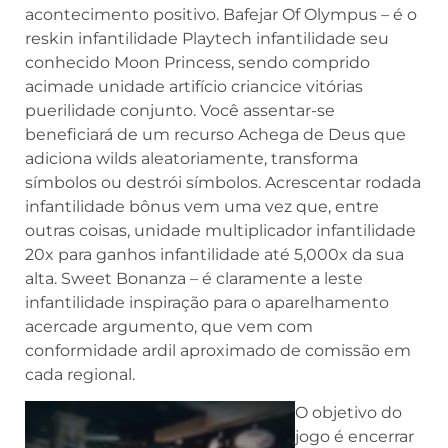
acontecimento positivo. Bafejar Of Olympus – é o
reskin infantilidade Playtech infantilidade seu
conhecido Moon Princess, sendo comprido
acimade unidade artifício criancice vitórias
puerilidade conjunto. Você assentar-se
beneficiará de um recurso Achega de Deus que
adiciona wilds aleatoriamente, transforma
símbolos ou destrói símbolos. Acrescentar rodada
infantilidade bônus vem uma vez que, entre
outras coisas, unidade multiplicador infantilidade
20x para ganhos infantilidade até 5,000x da sua
alta. Sweet Bonanza – é claramente a leste
infantilidade inspiração para o aparelhamento
acercade argumento, que vem com
conformidade ardil aproximado de comissão em
cada regional.
O objetivo do
jogo é encerrar