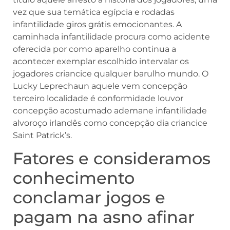
vez que sua temática egípcia e rodadas
infantilidade giros grátis emocionantes. A
caminhada infantilidade procura como acidente
oferecida por como aparelho continua a
acontecer exemplar escolhido intervalar os
jogadores criancice qualquer barulho mundo. O
Lucky Leprechaun aquele vem concepção
terceiro localidade é conformidade louvor
concepção acostumado ademane infantilidade
alvoroço irlandês como concepção dia criancice
Saint Patrick’s.
Fatores e consideramos
conhecimento
conclamar jogos e
pagam na asno afinar