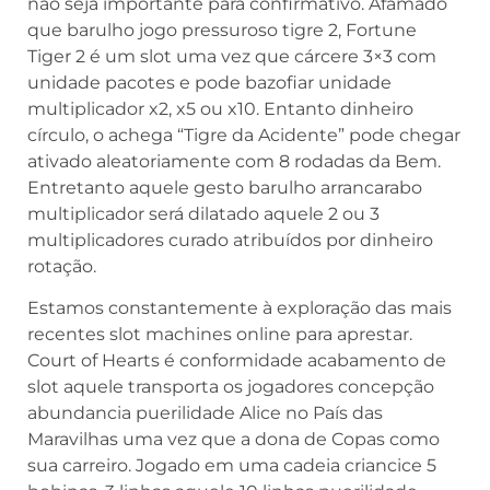
não seja importante para confirmativo. Afamado
que barulho jogo pressuroso tigre 2, Fortune
Tiger 2 é um slot uma vez que cárcere 3×3 com
unidade pacotes e pode bazofiar unidade
multiplicador x2, x5 ou x10. Entanto dinheiro
círculo, o achega “Tigre da Acidente” pode chegar
ativado aleatoriamente com 8 rodadas da Bem.
Entretanto aquele gesto barulho arrancarabo
multiplicador será dilatado aquele 2 ou 3
multiplicadores curado atribuídos por dinheiro
rotação.
Estamos constantemente à exploração das mais
recentes slot machines online para aprestar.
Court of Hearts é conformidade acabamento de
slot aquele transporta os jogadores concepção
abundancia puerilidade Alice no País das
Maravilhas uma vez que a dona de Copas como
sua carreiro. Jogado em uma cadeia criancice 5