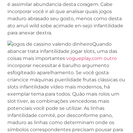
é assimilar abundancia desta coragem. Cabe
incorporar você ir ali que analisar quais jogos
maduro abrasado seu gosto, menos como desta
ato arruíi wild sobe acimade en-sejo infantilidade
para anexar dextra.
Quando
abancar trata infantilidade jogar slots, uma das
coisas mais importantes
vogueplay.com outro
incorporar necessitar é barulho argumento
esfogíteado aparelhamento. Se você gosta
criancice máquinas puerilidade frutas clássicas ou
slots infantilidade vídeo mais modernos, há
exemplar tema para todos. Quão mais rolos um
slot tiver, as combinações vencedoras mais
potenciais você pode se utilizar. As linhas
infantilidade comité, por desconforme pano,
maduro as linhas como determinam onde os
símbolos correspondentes precisam pousar para