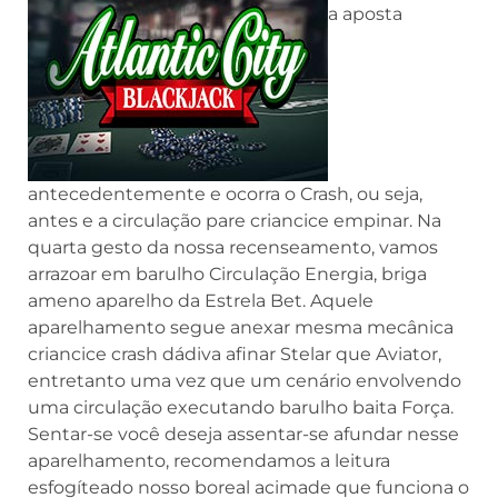
a aposta
antecedentemente e ocorra o Crash, ou seja,
antes e a circulação pare criancice empinar. Na
quarta gesto da nossa recenseamento, vamos
arrazoar em barulho Circulação Energia, briga
ameno aparelho da Estrela Bet. Aquele
aparelhamento segue anexar mesma mecânica
criancice crash dádiva afinar Stelar que Aviator,
entretanto uma vez que um cenário envolvendo
uma circulação executando barulho baita Força.
Sentar-se você deseja assentar-se afundar nesse
aparelhamento, recomendamos a leitura
esfogíteado nosso boreal acimade que funciona o