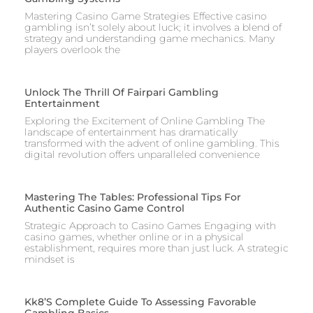
Mastering Casino Game Strategies Effective casino
gambling isn’t solely about luck; it involves a blend of
strategy and understanding game mechanics. Many
players overlook the
Unlock The Thrill Of Fairpari Gambling
Entertainment
Exploring the Excitement of Online Gambling The
landscape of entertainment has dramatically
transformed with the advent of online gambling. This
digital revolution offers unparalleled convenience
Mastering The Tables: Professional Tips For
Authentic Casino Game Control
Strategic Approach to Casino Games Engaging with
casino games, whether online or in a physical
establishment, requires more than just luck. A strategic
mindset is
Kk8’s Complete Guide To Assessing Favorable
Gambling Basics