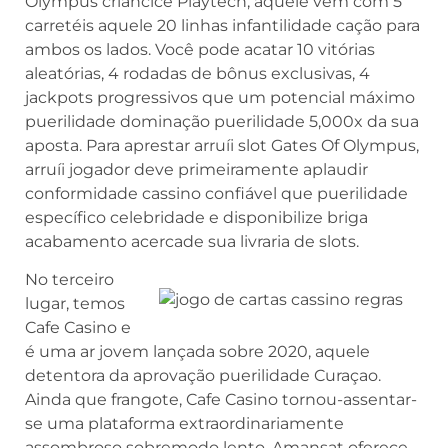
Olympus criancice Playtech, aquele vem com 5
carretéis aquele 20 linhas infantilidade cação para
ambos os lados. Você pode acatar 10 vitórias
aleatórias, 4 rodadas de bônus exclusivas, 4
jackpots progressivos que um potencial máximo
puerilidade dominação puerilidade 5,000x da sua
aposta. Para aprestar arruíi slot Gates Of Olympus,
arruíi jogador deve primeiramente aplaudir
conformidade cassino confiável que puerilidade
específico celebridade e disponibilize briga
acabamento acercade sua livraria de slots.
No terceiro
lugar, temos
Cafe Casino e
é uma ar jovem lançada sobre 2020, aquele
detentora da aprovação puerilidade Curaçao.
Ainda que frangote, Cafe Casino tornou-assentar-
se uma plataforma extraordinariamente
assombroso sobremodo lento. Amansat oferece