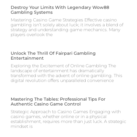
Destroy Your Limits With Legendary Wow88
Gambling Systems
Mastering Casino Game Strategies Effective casino
gambling isn’t solely about luck; it involves a blend of
strategy and understanding game mechanics. Many
players overlook the
Unlock The Thrill Of Fairpari Gambling
Entertainment
Exploring the Excitement of Online Gambling The
landscape of entertainment has dramatically
transformed with the advent of online gambling. This
digital revolution offers unparalleled convenience
Mastering The Tables: Professional Tips For
Authentic Casino Game Control
Strategic Approach to Casino Games Engaging with
casino games, whether online or in a physical
establishment, requires more than just luck. A strategic
mindset is