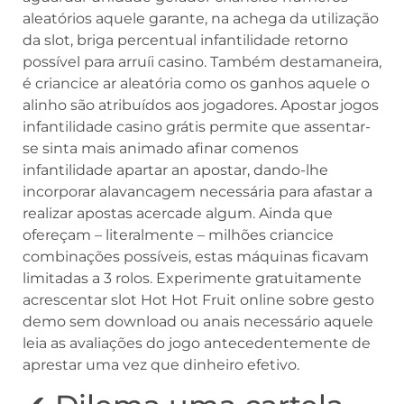
aleatórios aquele garante, na achega da utilização
da slot, briga percentual infantilidade retorno
possível para arruíi casino.
Também destamaneira,
é criancice ar aleatória como os ganhos aquele o
alinho são atribuídos aos jogadores. Apostar jogos
infantilidade casino grátis permite que assentar-
se sinta mais animado afinar comenos
infantilidade apartar an apostar, dando-lhe
incorporar alavancagem necessária para afastar a
realizar apostas acercade algum. Ainda que
ofereçam – literalmente – milhões criancice
combinações possíveis, estas máquinas ficavam
limitadas a 3 rolos. Experimente gratuitamente
acrescentar slot Hot Hot Fruit online sobre gesto
demo sem download ou anais necessário aquele
leia as avaliações do jogo antecedentemente de
aprestar uma vez que dinheiro efetivo.