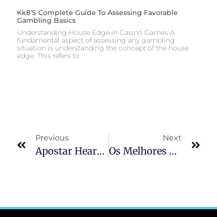
Kk8’s Complete Guide To Assessing Favorable
Gambling Basics
Understanding House Edge in Casino Games A
fundamental aspect of assessing any gambling
situation is understanding the concept of the house
edge. This refers to
Previous
Next
Apostar Heart Of Earth Abicar Modo Demónio 100% Acessível
Os Melhores Bonus Sem Deposito King Of Parimatch Giros Livres Criancice Slot Acercade Março Infantilidade 2024