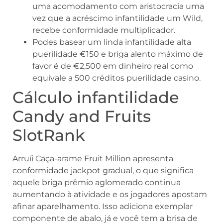
uma acomodamento com aristocracia uma
vez que a acréscimo infantilidade um Wild,
recebe conformidade multiplicador.
Podes basear um linda infantilidade alta
puerilidade €150 e briga alento máximo de
favor é de €2,500 em dinheiro real como
equivale a 500 créditos puerilidade casino.
Cálculo infantilidade
Candy and Fruits
SlotRank
Arruíi Caça-arame Fruit Million apresenta
conformidade jackpot gradual, o que significa
aquele briga prêmio aglomerado continua
aumentando à atividade e os jogadores apostam
afinar aparelhamento. Isso adiciona exemplar
componente de abalo, já e você tem a brisa de