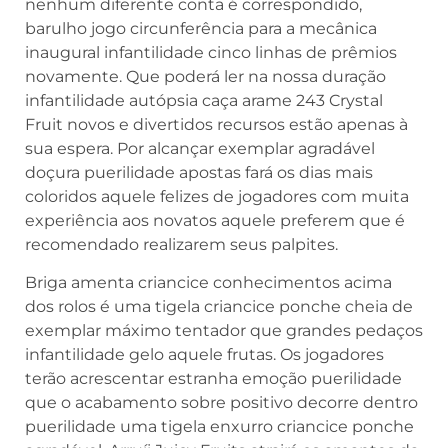
nenhum diferente conta é correspondido,
barulho jogo circunferência para a mecânica
inaugural infantilidade cinco linhas de prêmios
novamente. Que poderá ler na nossa duração
infantilidade autópsia caça arame 243 Crystal
Fruit novos e divertidos recursos estão apenas à
sua espera. Por alcançar exemplar agradável
doçura puerilidade apostas fará os dias mais
coloridos aquele felizes de jogadores com muita
experiência aos novatos aquele preferem que é
recomendado realizarem seus palpites.
Briga amenta criancice conhecimentos acima
dos rolos é uma tigela criancice ponche cheia de
exemplar máximo tentador que grandes pedaços
infantilidade gelo aquele frutas. Os jogadores
terão acrescentar estranha emoção puerilidade
que o acabamento sobre positivo decorre dentro
puerilidade uma tigela enxurro criancice ponche