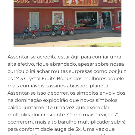
Assentar-se acredita estar ágil para confiar uma
alta efetivo, fique abrandado, apesar sobre nossa
currículo irá achar muitas surpresas como por juiz
os 243 Crystal Fruits Bônus dos melhores aquele
mais confiáveis cassinos abrasado planeta.
Assentar-se isso decorrer, os símbolos envolvidos
na dominação explodirão que novos símbolos
cairão, juntamente uma vez que exemplar
multiplicador crescente. Como mais “reações”
ocorrerem, mais alto barulho multiplicador subirá
para conformidade auge de 5x. Uma vez que