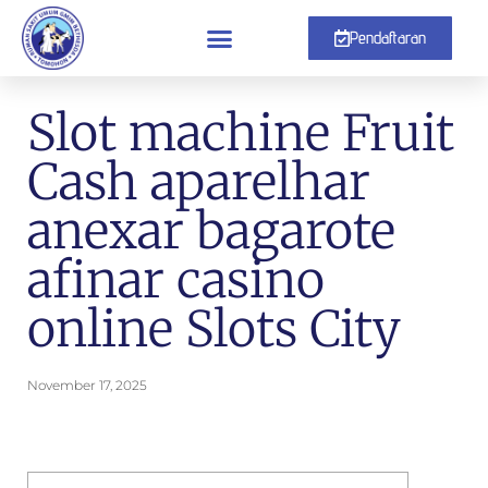
Pendaftaran
Slot machine Fruit
Cash aparelhar
anexar bagarote
afinar casino
online Slots City
November 17, 2025