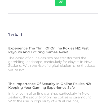
Terkait
Experience The Thrill Of Online Pokies NZ: Fast
Payouts And Exciting Games Await
The world of online casinos has transformed the
gambling landscape, particularly for players in New
Zealand. With the rise of digital platforms, enthusiasts
can enjoy
The Importance Of Security In Online Pokies NZ:
Keeping Your Gaming Experience Safe
In the realm of online gaming, particularly in New
Zealand, the security of online pokies is paramount.
With the rise in popularity of virtual casinos,