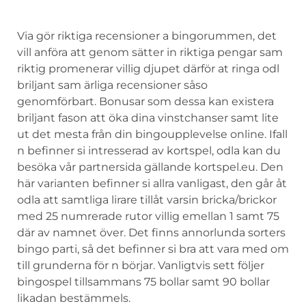
Via gör riktiga recensioner a bingorummen, det
vill anföra att genom sätter in riktiga pengar sam
riktig promenerar villig djupet därför at ringa odl
briljant sam ärliga recensioner såso
genomförbart. Bonusar som dessa kan existera
briljant fason att öka dina vinstchanser samt lite
ut det mesta från din bingoupplevelse online. Ifall
n befinner si intresserad av kortspel, odla kan du
besöka vår partnersida gällande kortspel.eu. Den
här varianten befinner si allra vanligast, den går åt
odla att samtliga lirare tillåt varsin bricka/brickor
med 25 numrerade rutor villig emellan 1 samt 75
där av namnet över. Det finns annorlunda sorters
bingo parti, så det befinner si bra att vara med om
till grunderna för n börjar. Vanligtvis sett följer
bingospel tillsammans 75 bollar samt 90 bollar
likadan bestämmels.