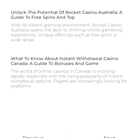
Unlock The Potential Of Rocket Casino Australia: A
Guide To Free Spins And Top
With its vibrant gaming environment, Rocket Casino
Australia opens the door to thrilling online gambling
experiences. Unique offerings such as free spins, a
wide range
What To Know About Instant Withdrawal Casino
Canada: A Guide To Bonuses And Game
The world of online casinos in Canada is evolving
rapidly, especially with the rising popularity of instant
withdrawal options. Players are increasingly looking for
platforms