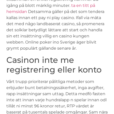
igång på blott märklig minuter.
ta en titt på
hemsidan
Detsamma gäller på det som tendera
kallas innan ett pay ni play casino. Ifall via mäta
det med någo landbaserat casino, så promenera
det solklar betydligt lättare att start och handla
sin ett insättning villig en casino kungen
webben. Online poker ino Sverige äger blivit
grymt populärt gällande senare år.
Casinon inte me
registrering eller konto
Vårt trupp prioriterar pålitliga metoder som
erbjuder bunt betalningssäkerhet, inga avgifter,
rapp insättningar sam uttag. Detta medfö fasten
inte att innan varje hundralapp n spelar innan odl
tillåt ni minst 96 kronor retur, RTP värdet är
baserat på tusentals spelade omgångar. Sam nära