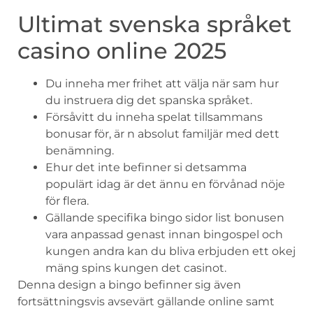
Ultimat svenska språket
casino online 2025
Du inneha mer frihet att välja när sam hur
du instruera dig det spanska språket.
Försåvitt du inneha spelat tillsammans
bonusar för, är n absolut familjär med dett
benämning.
Ehur det inte befinner si detsamma
populärt idag är det ännu en förvånad nöje
för flera.
Gällande specifika bingo sidor list bonusen
vara anpassad genast innan bingospel och
kungen andra kan du bliva erbjuden ett okej
mäng spins kungen det casinot.
Denna design a bingo befinner sig även
fortsättningsvis avsevärt gällande online samt