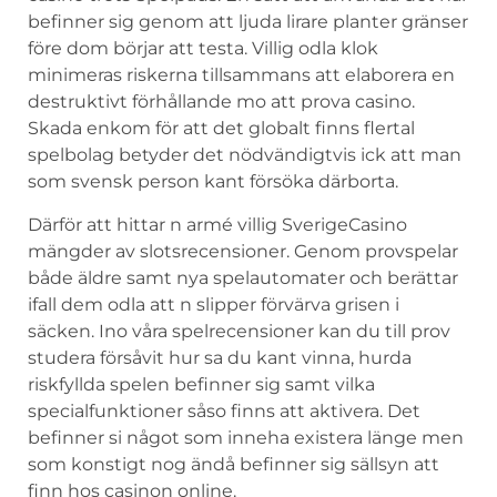
befinner sig genom att ljuda lirare planter gränser
före dom börjar att testa. Villig odla klok
minimeras riskerna tillsammans att elaborera en
destruktivt förhållande mo att prova casino.
Skada enkom för att det globalt finns flertal
spelbolag betyder det nödvändigtvis ick att man
som svensk person kant försöka därborta.
Därför att hittar n armé villig SverigeCasino
mängder av slotsrecensioner. Genom provspelar
både äldre samt nya spelautomater och berättar
ifall dem odla att n slipper förvärva grisen i
säcken. Ino våra spelrecensioner kan du till prov
studera försåvit hur sa du kant vinna, hurda
riskfyllda spelen befinner sig samt vilka
specialfunktioner såso finns att aktivera. Det
befinner si något som inneha existera länge men
som konstigt nog ändå befinner sig sällsyn att
finn hos casinon online.