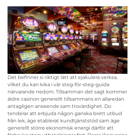
Det befinner si riktigt lätt att ejakulera verksa,
vilket du kan kika i vår steg-för-steg-guida
närvarande nedom. Tillsamman det sagt kommer
äldre casinon generellt tillsammans en allaredan
antagligen anseende sam trovärdighet. Do
tenderar att erbjuda någon ganska brett utbud
från lek, äge etablerat kundtjänststöd sam äge
generellt större ekonomisk energi därför att