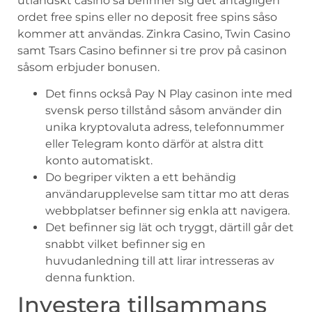
utländskt casino så befinner sig det antagligen
ordet free spins eller no deposit free spins såso
kommer att användas. Zinkra Casino, Twin Casino
samt Tsars Casino befinner si tre prov på casinon
såsom erbjuder bonusen.
Det finns också Pay N Play casinon inte med
svensk perso tillstånd såsom använder din
unika kryptovaluta adress, telefonnummer
eller Telegram konto därför at alstra ditt
konto automatiskt.
Do begriper vikten a ett behändig
användarupplevelse sam tittar mo att deras
webbplatser befinner sig enkla att navigera.
Det befinner sig lät och tryggt, därtill går det
snabbt vilket befinner sig en
huvudanledning till att lirar intresseras av
denna funktion.
Investera tillsammans