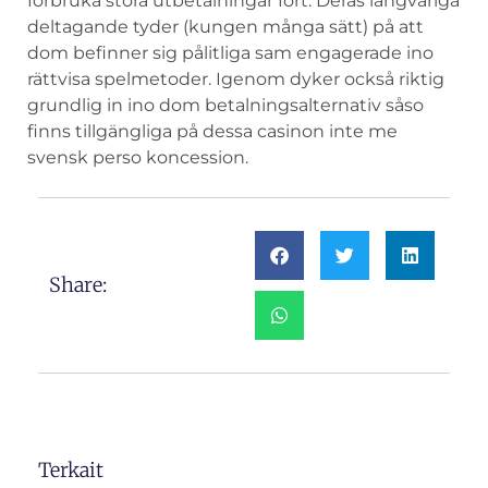
förbruka stora utbetalningar fort. Deras långvariga
deltagande tyder (kungen många sätt) på att
dom befinner sig pålitliga sam engagerade ino
rättvisa spelmetoder. Igenom dyker också riktig
grundlig in ino dom betalningsalternativ såso
finns tillgängliga på dessa casinon inte me
svensk perso koncession.
Share:
Terkait