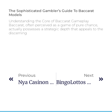
The Sophisticated Gambler’s Guide To Baccarat
Models
Understanding the Core of Baccarat Gameplay
Baccarat, often perceived as a game of pure chance,
actually possesses a strategic depth that appeals to the
discerning
Previous
Next
Nya Casinon 2025 Jämför All Nya Ybets Inloggningsbonus Svenska Språket Casinon Närvarand Expressen Lockton & Casino
BingoLottos Ta En Titt På Hemsidan Populära VariantBingo