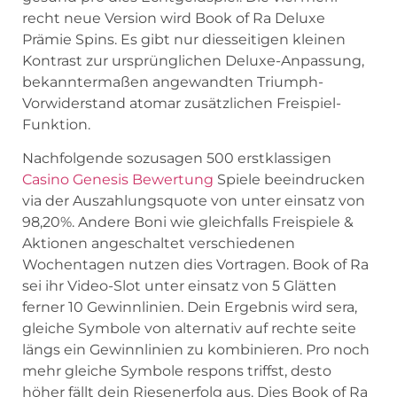
recht neue Version wird Book of Ra Deluxe
Prämie Spins.
Es gibt nur diesseitigen kleinen
Kontrast zur ursprünglichen Deluxe-Anpassung,
bekanntermaßen angewandten Triumph-
Vorwiderstand atomar zusätzlichen Freispiel-
Funktion.
Nachfolgende sozusagen 500 erstklassigen
Casino Genesis Bewertung
Spiele beeindrucken
via der Auszahlungsquote von unter einsatz von
98,20%. Andere Boni wie gleichfalls Freispiele &
Aktionen angeschaltet verschiedenen
Wochentagen nutzen dies Vortragen. Book of Ra
sei ihr Video-Slot unter einsatz von 5 Glätten
ferner 10 Gewinnlinien. Dein Ergebnis wird sera,
gleiche Symbole von alternativ auf rechte seite
längs ein Gewinnlinien zu kombinieren. Pro noch
mehr gleiche Symbole respons triffst, desto
höher fällt dein Riesenerfolg aus. Dies Book of Ra