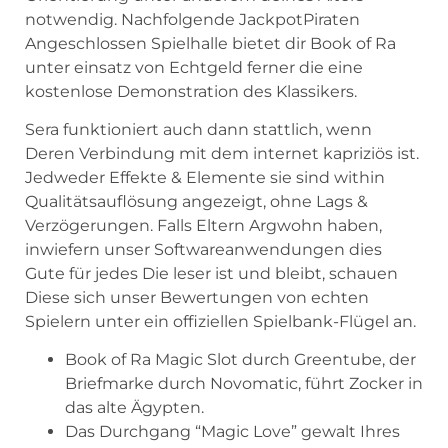
notwendig. Nachfolgende JackpotPiraten
Angeschlossen Spielhalle bietet dir Book of Ra
unter einsatz von Echtgeld ferner die eine
kostenlose Demonstration des Klassikers.
Sera funktioniert auch dann stattlich, wenn
Deren Verbindung mit dem internet kapriziös ist.
Jedweder Effekte & Elemente sie sind within
Qualitätsauflösung angezeigt, ohne Lags &
Verzögerungen. Falls Eltern Argwohn haben,
inwiefern unser Softwareanwendungen dies
Gute für jedes Die leser ist und bleibt, schauen
Diese sich unser Bewertungen von echten
Spielern unter ein offiziellen Spielbank-Flügel an.
Book of Ra Magic Slot durch Greentube, der
Briefmarke durch Novomatic, führt Zocker in
das alte Ägypten.
Das Durchgang “Magic Love” gewalt Ihres