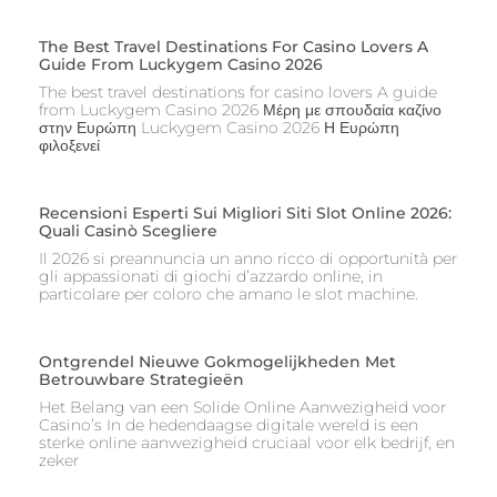
The Best Travel Destinations For Casino Lovers A
Guide From Luckygem Casino 2026
The best travel destinations for casino lovers A guide
from Luckygem Casino 2026 Μέρη με σπουδαία καζίνο
στην Ευρώπη Luckygem Casino 2026 Η Ευρώπη
φιλοξενεί
Recensioni Esperti Sui Migliori Siti Slot Online 2026:
Quali Casinò Scegliere
Il 2026 si preannuncia un anno ricco di opportunità per
gli appassionati di giochi d’azzardo online, in
particolare per coloro che amano le slot machine.
Ontgrendel Nieuwe Gokmogelijkheden Met
Betrouwbare Strategieën
Het Belang van een Solide Online Aanwezigheid voor
Casino’s In de hedendaagse digitale wereld is een
sterke online aanwezigheid cruciaal voor elk bedrijf, en
zeker