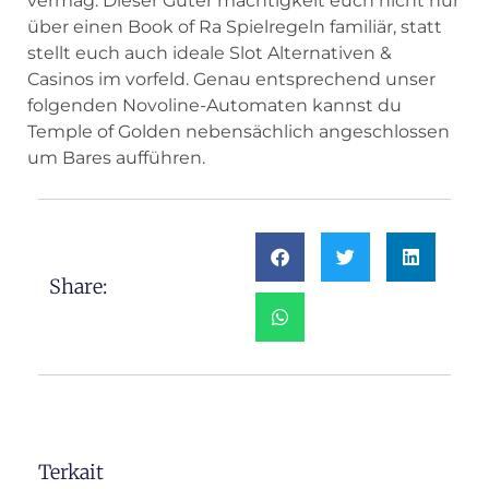
vermag. Dieser Güter mächtigkeit euch nicht nur
über einen Book of Ra Spielregeln familiär, statt
stellt euch auch ideale Slot Alternativen &
Casinos im vorfeld. Genau entsprechend unser
folgenden Novoline-Automaten kannst du
Temple of Golden nebensächlich angeschlossen
um Bares aufführen.
Share:
Terkait