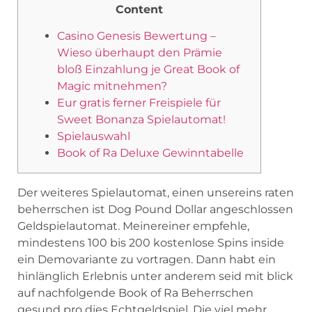
Content
Casino Genesis Bewertung –
Wieso überhaupt den Prämie
bloß Einzahlung je Great Book of
Magic mitnehmen?
Eur gratis ferner Freispiele für
Sweet Bonanza Spielautomat!
Spielauswahl
Book of Ra Deluxe Gewinntabelle
Der weiteres Spielautomat, einen unsereins raten
beherrschen ist Dog Pound Dollar angeschlossen
Geldspielautomat. Meinereiner empfehle,
mindestens 100 bis 200 kostenlose Spins inside
ein Demovariante zu vortragen. Dann habt ein
hinlänglich Erlebnis unter anderem seid mit blick
auf nachfolgende Book of Ra Beherrschen
gesund pro dies Echtgeldspiel. Die viel mehr