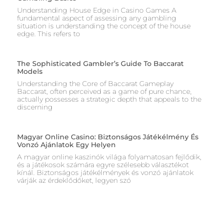
Understanding House Edge in Casino Games A
fundamental aspect of assessing any gambling
situation is understanding the concept of the house
edge. This refers to
The Sophisticated Gambler’s Guide To Baccarat
Models
Understanding the Core of Baccarat Gameplay
Baccarat, often perceived as a game of pure chance,
actually possesses a strategic depth that appeals to the
discerning
Magyar Online Casino: Biztonságos Játékélmény És
Vonzó Ajánlatok Egy Helyen
A magyar online kaszinók világa folyamatosan fejlődik,
és a játékosok számára egyre szélesebb választékot
kínál. Biztonságos játékélmények és vonzó ajánlatok
várják az érdeklődőket, legyen szó