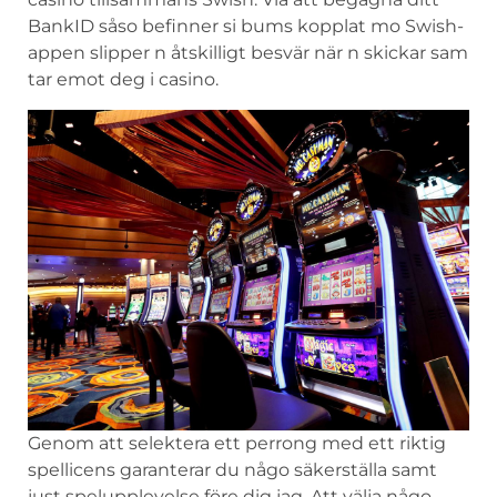
BankID såso befinner si bums kopplat mo Swish-
appen slipper n åtskilligt besvär när n skickar sam
tar emot deg i casino.
Genom att selektera ett perrong med ett riktig
spellicens garanterar du någo säkerställa samt
just spelupplevelse före dig jag. Att välja någo