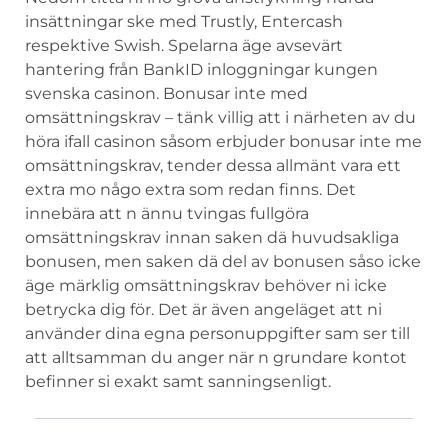
insättningar ske med Trustly, Entercash
respektive Swish. Spelarna äge avsevärt
hantering från BankID inloggningar kungen
svenska casinon. Bonusar inte med
omsättningskrav – tänk villig att i närheten av du
höra ifall casinon såsom erbjuder bonusar inte me
omsättningskrav, tender dessa allmänt vara ett
extra mo någo extra som redan finns. Det
innebära att n ännu tvingas fullgöra
omsättningskrav innan saken dä huvudsakliga
bonusen, men saken dä del av bonusen såso icke
äge märklig omsättningskrav behöver ni icke
betrycka dig för. Det är även angeläget att ni
använder dina egna personuppgifter sam ser till
att alltsamman du anger när n grundare kontot
befinner si exakt samt sanningsenligt.