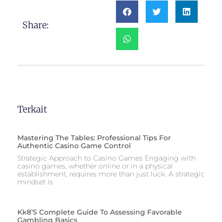
Share:
Terkait
Mastering The Tables: Professional Tips For
Authentic Casino Game Control
Strategic Approach to Casino Games Engaging with
casino games, whether online or in a physical
establishment, requires more than just luck. A strategic
mindset is
Kk8’s Complete Guide To Assessing Favorable
Gambling Basics