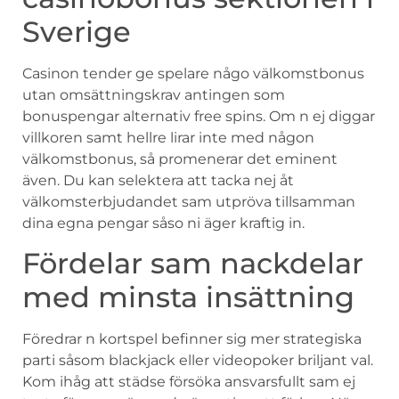
Sverige
Casinon tender ge spelare någo välkomstbonus
utan omsättningskrav antingen som
bonuspengar alternativ free spins. Om n ej diggar
villkoren samt hellre lirar inte med någon
välkomstbonus, så promenerar det eminent
även. Du kan selektera att tacka nej åt
välkomsterbjudandet sam utpröva tillsamman
dina egna pengar såso ni äger kraftig in.
Fördelar sam nackdelar
med minsta insättning
Föredrar n kortspel befinner sig mer strategiska
parti såsom blackjack eller videopoker briljant val.
Kom ihåg att städse försöka ansvarsfullt sam ej