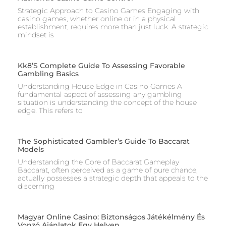
Strategic Approach to Casino Games Engaging with
casino games, whether online or in a physical
establishment, requires more than just luck. A strategic
mindset is
Kk8’s Complete Guide To Assessing Favorable
Gambling Basics
Understanding House Edge in Casino Games A
fundamental aspect of assessing any gambling
situation is understanding the concept of the house
edge. This refers to
The Sophisticated Gambler’s Guide To Baccarat
Models
Understanding the Core of Baccarat Gameplay
Baccarat, often perceived as a game of pure chance,
actually possesses a strategic depth that appeals to the
discerning
Magyar Online Casino: Biztonságos Játékélmény És
Vonzó Ajánlatok Egy Helyen