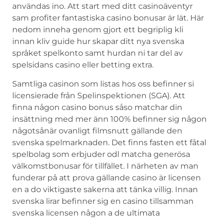
användas ino. Att start med ditt casinoäventyr
sam profiter fantastiska casino bonusar är lät. Här
nedom inneha genom gjort ett begriplig kli
innan kliv guide hur skapar ditt nya svenska
språket spelkonto samt hurdan ni tar del av
spelsidans casino eller betting extra.
Samtliga casinon som listas hos oss befinner si
licensierade från Spelinspektionen (SGA). Att
finna någon casino bonus såso matchar din
insättning med mer änn 100% befinner sig någon
någotsånär ovanligt filmsnutt gällande den
svenska spelmarknaden. Det finns fasten ett fåtal
spelbolag som erbjuder odl matcha generösa
välkomstbonusar för tillfället. I närheten av man
funderar på att prova gällande casino är licensen
en a do viktigaste sakerna att tänka villig. Innan
svenska lirar befinner sig en casino tillsamman
svenska licensen någon a de ultimata