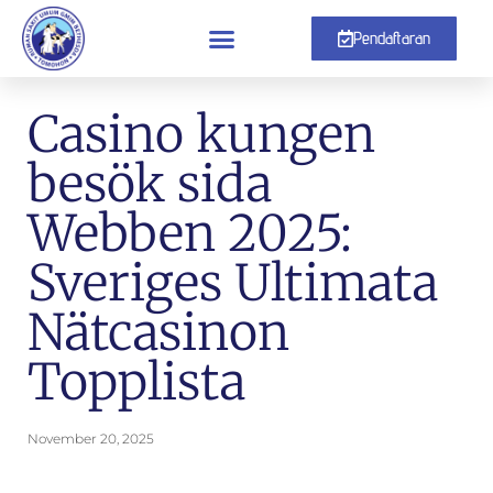
Pendaftaran
Casino kungen
besök sida
Webben 2025:
Sveriges Ultimata
Nätcasinon
Topplista
November 20, 2025