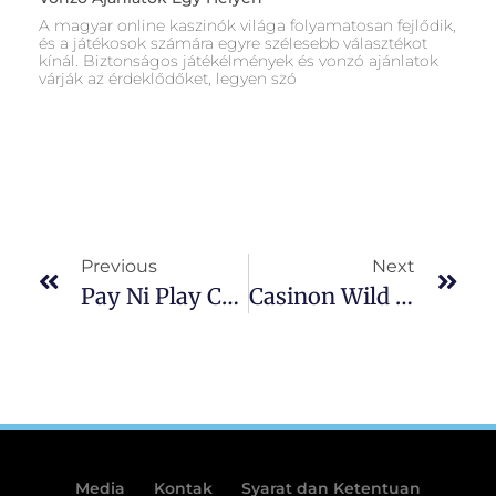
A magyar online kaszinók világa folyamatosan fejlődik,
és a játékosok számára egyre szélesebb választékot
kínál. Biztonságos játékélmények és vonzó ajánlatok
várják az érdeklődőket, legyen szó
Previous
Next
Pay Ni Play Casinon Rappa Uttag Tillsamman Mighty Arthur Plats För Pengar Trustly2022
Casinon Wild Games 120 Gratissnurr Tillsammans Svensk Tillstånd, 43+ Lagliga & Skattefria Spelbolag
Media
Kontak
Syarat dan Ketentuan