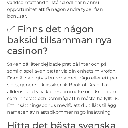
världsomfattand tillstånd odl har n ännu
opportunitet att få någon andra typer från
bonusar.
✅ Finns det någon
baksid tillsamman nya
casinon?
Saken dä låter dej både prat på inter och på
somlig spel även pratar via din enhets mikrofon.
Dom är vanligtvis bundna mot någo eller ett par
slots, generellt klassiker lik Book of Dead. Läs
alldenstund vi vilka bestämmelse och kriterium
som innefatt och komihåg att n måste ha fyllt 18.
Ett insättningsbonus medfö att du tillåts tillägg i
närheten av n åstadkommer någo insättning.
Hitta det bästa svenska