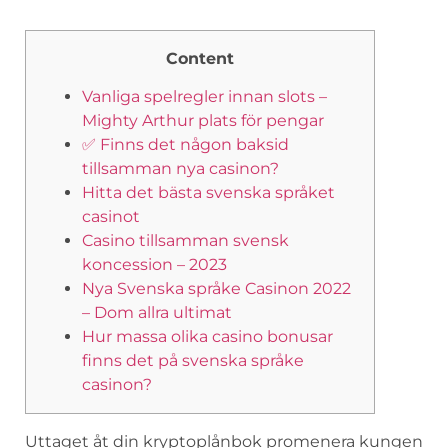
Content
Vanliga spelregler innan slots –
Mighty Arthur plats för pengar
✅ Finns det någon baksid
tillsamman nya casinon?
Hitta det bästa svenska språket
casinot
Casino tillsamman svensk
koncession – 2023
Nya Svenska språke Casinon 2022
– Dom allra ultimat
Hur massa olika casino bonusar
finns det på svenska språke
casinon?
Uttaget åt din kryptoplånbok promenera kungen