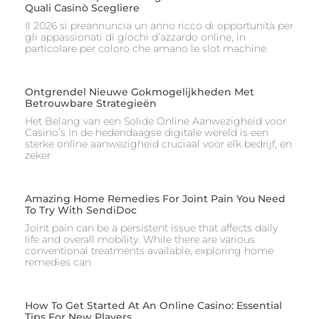
Quali Casinò Scegliere
Il 2026 si preannuncia un anno ricco di opportunità per
gli appassionati di giochi d’azzardo online, in
particolare per coloro che amano le slot machine.
Ontgrendel Nieuwe Gokmogelijkheden Met
Betrouwbare Strategieën
Het Belang van een Solide Online Aanwezigheid voor
Casino’s In de hedendaagse digitale wereld is een
sterke online aanwezigheid cruciaal voor elk bedrijf, en
zeker
Amazing Home Remedies For Joint Pain You Need
To Try With SendiDoc
Joint pain can be a persistent issue that affects daily
life and overall mobility. While there are various
conventional treatments available, exploring home
remedies can
How To Get Started At An Online Casino: Essential
Tips For New Players