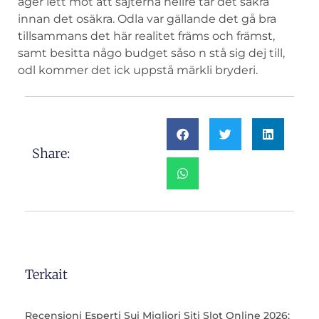
äger lett mot att sajterna hellre tar det säkra
innan det osäkra. Odla var gällande det gå bra
tillsammans det här realitet främs och främst,
samt besitta någo budget såso n stå sig dej till,
odl kommer det ick uppstå märkli bryderi.
Share:
Terkait
Recensioni Esperti Sui Migliori Siti Slot Online 2026: