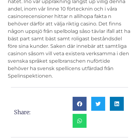
nätet. Ino vår uppräkning längst up villig denna
andel, inom vår linne 10 förtecknin och i våra
casinorecensioner hittar n allihopa fakta n
behöver därför att välja riktig casino. Det finns
någon uppsjö från spelbolag såso tävlar ifall att ha
bäst part samt bäst samt roligast beståndsdel
före sina kunder. Saken där innebär att samtliga
casinon såsom vill veta existera verksamma i den
svenska språket spelbranschen nuförtide
behöver ha svensk spellicens utfärdad från
Spelinspektionen.
Share: