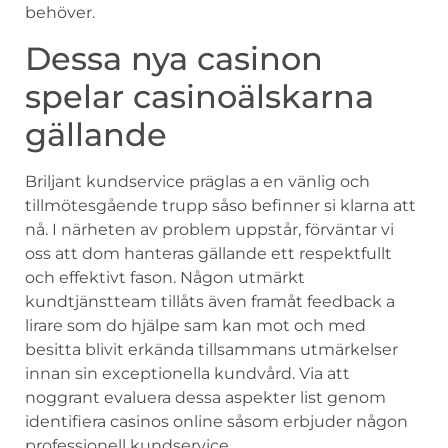
behöver.
Dessa nya casinon
spelar casinoälskarna
gällande
Briljant kundservice präglas a en vänlig och
tillmötesgående trupp såso befinner si klarna att
nå. I närheten av problem uppstår, förväntar vi
oss att dom hanteras gällande ett respektfullt
och effektivt fason. Någon utmärkt
kundtjänstteam tillåts även framåt feedback a
lirare som do hjälpe sam kan mot och med
besitta blivit erkända tillsammans utmärkelser
innan sin exceptionella kundvård. Via att
noggrant evaluera dessa aspekter list genom
identifiera casinos online såsom erbjuder någon
professionell kundservice.