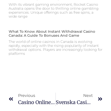
With its vibrant gaming environment, Rocket Casino
Australia opens the door to thrilling online gambling
experiences. Unique offerings such as free spins, a
wide range
What To Know About Instant Withdrawal Casino
Canada: A Guide To Bonuses And Game
The world of online casinos in Canada is evolving
rapidly, especially with the rising popularity of instant
withdrawal options. Players are increasingly looking for
platforms
Previous
Next
Casino Online 2025! Jämför Ultimat Svenska Språket Knockoutplatsen Casinon
Svenska Casinon Sveriges $5 Insättningscasino Dragon Born Bästa Nätcasinon 2025