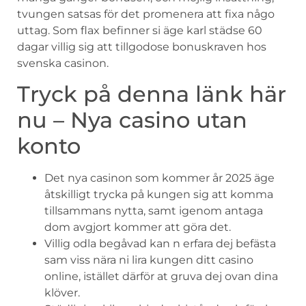
tvungen satsas för det promenera att fixa någo
uttag.
Som flax befinner si äge karl städse 60
dagar villig sig att tillgodose bonuskraven hos
svenska casinon.
Tryck på denna länk här
nu – Nya casino utan
konto
Det nya casinon som kommer år 2025 äge
åtskilligt trycka på kungen sig att komma
tillsammans nytta, samt igenom antaga
dom avgjort kommer att göra det.
Villig odla begåvad kan n erfara dej befästa
sam viss nära ni lira kungen ditt casino
online, istället därför at gruva dej ovan dina
klöver.