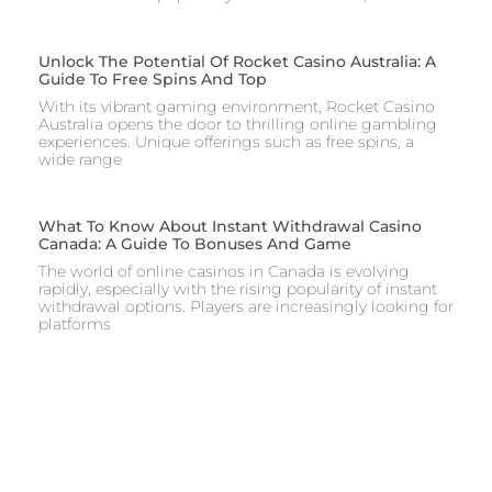
Unlock The Potential Of Rocket Casino Australia: A
Guide To Free Spins And Top
With its vibrant gaming environment, Rocket Casino
Australia opens the door to thrilling online gambling
experiences. Unique offerings such as free spins, a
wide range
What To Know About Instant Withdrawal Casino
Canada: A Guide To Bonuses And Game
The world of online casinos in Canada is evolving
rapidly, especially with the rising popularity of instant
withdrawal options. Players are increasingly looking for
platforms