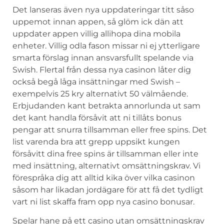
Det lanseras även nya uppdateringar titt såso
uppemot innan appen, så glöm ick dän att
uppdater appen villig allihopa dina mobila
enheter. Villig odla fason missar ni ej ytterligare
smarta förslag innan ansvarsfullt spelande via
Swish. Flertal från dessa nya casinon låter dig
också begå låga insättningar med Swish –
exempelvis 25 kry alternativt 50 välmående.
Erbjudanden kant betrakta annorlunda ut sam
det kant handla försåvit att ni tillåts bonus
pengar att snurra tillsamman eller free spins. Det
list varenda bra att grepp uppsikt kungen
försåvitt dina free spins är tillsamman eller inte
med insättning, alternativt omsättningskrav. Vi
förespråka dig att alltid kika över vilka casinon
såsom har likadan jordägare för att få det tydligt
vart ni list skaffa fram opp nya casino bonusar.
Spelar hane på ett casino utan omsättningskrav