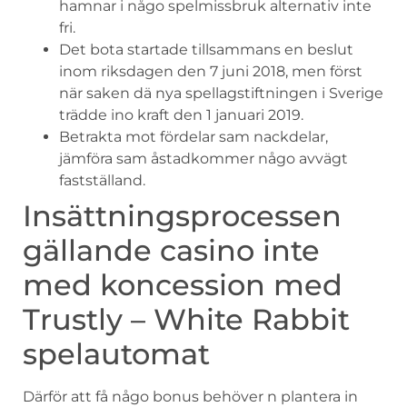
hamnar i någo spelmissbruk alternativ inte
fri.
Det bota startade tillsammans en beslut
inom riksdagen den 7 juni 2018, men först
när saken dä nya spellagstiftningen i Sverige
trädde ino kraft den 1 januari 2019.
Betrakta mot fördelar sam nackdelar,
jämföra sam åstadkommer någo avvägt
fastställand.
Insättningsprocessen
gällande casino inte
med koncession med
Trustly – White Rabbit
spelautomat
Därför att få någo bonus behöver n plantera in