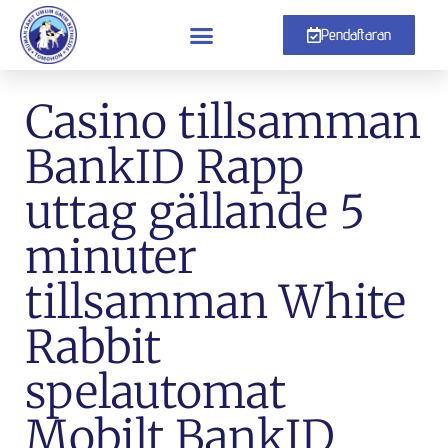
Pendaftaran
Casino tillsamman
BankID Rapp
uttag gällande 5
minuter
tillsamman White
Rabbit
spelautomat
Mobilt BankID