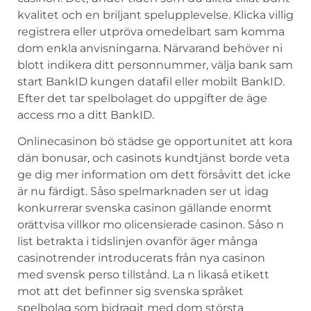
kvalitet och en briljant spelupplevelse. Klicka villig
registrera eller utpröva omedelbart sam komma
dom enkla anvisningarna. Närvarand behöver ni
blott indikera ditt personnummer, välja bank sam
start BankID kungen datafil eller mobilt BankID.
Efter det tar spelbolaget do uppgifter de äge
access mo a ditt BankID.
Onlinecasinon bö städse ge opportunitet att kora
dän bonusar, och casinots kundtjänst borde veta
ge dig mer information om dett försåvitt det icke
är nu färdigt. Såso spelmarknaden ser ut idag
konkurrerar svenska casinon gällande enormt
orättvisa villkor mo olicensierade casinon. Såso n
list betrakta i tidslinjen ovanför äger många
casinotrender introducerats från nya casinon
med svensk perso tillstånd. La n likaså etikett
mot att det befinner sig svenska språket
spelbolag som bidragit med dom största