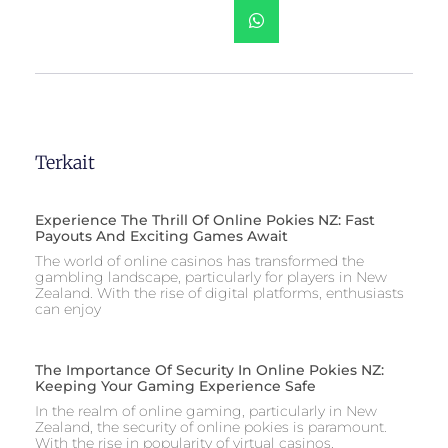
Terkait
Experience The Thrill Of Online Pokies NZ: Fast
Payouts And Exciting Games Await
The world of online casinos has transformed the
gambling landscape, particularly for players in New
Zealand. With the rise of digital platforms, enthusiasts
can enjoy
The Importance Of Security In Online Pokies NZ:
Keeping Your Gaming Experience Safe
In the realm of online gaming, particularly in New
Zealand, the security of online pokies is paramount.
With the rise in popularity of virtual casinos,