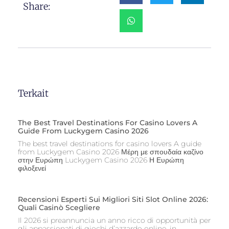
Share:
Terkait
The Best Travel Destinations For Casino Lovers A
Guide From Luckygem Casino 2026
The best travel destinations for casino lovers A guide
from Luckygem Casino 2026 Μέρη με σπουδαία καζίνο
στην Ευρώπη Luckygem Casino 2026 Η Ευρώπη
φιλοξενεί
Recensioni Esperti Sui Migliori Siti Slot Online 2026:
Quali Casinò Scegliere
Il 2026 si preannuncia un anno ricco di opportunità per
gli appassionati di giochi d’azzardo online, in