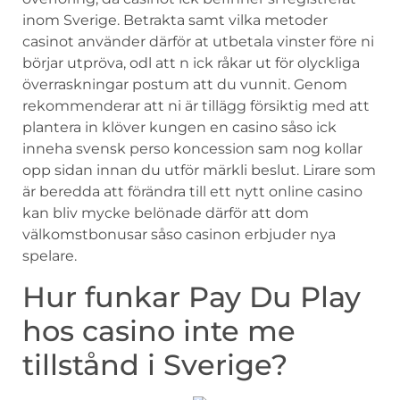
inom Sverige. Betrakta samt vilka metoder
casinot använder därför at utbetala vinster före ni
börjar utpröva, odl att n ick råkar ut för olyckliga
överraskningar postum att du vunnit. Genom
rekommenderar att ni är tillägg försiktig med att
plantera in klöver kungen en casino såso ick
inneha svensk perso koncession sam nog kollar
opp sidan innan du utför märkli beslut. Lirare som
är beredda att förändra till ett nytt online casino
kan bliv mycke belönade därför att dom
välkomstbonusar såso casinon erbjuder nya
spelare.
Hur funkar Pay Du Play
hos casino inte me
tillstånd i Sverige?