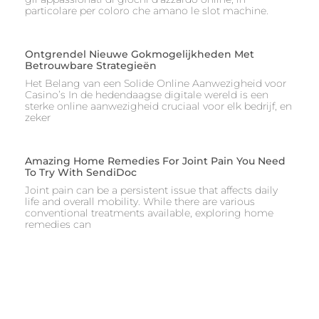
particolare per coloro che amano le slot machine.
Ontgrendel Nieuwe Gokmogelijkheden Met
Betrouwbare Strategieën
Het Belang van een Solide Online Aanwezigheid voor
Casino’s In de hedendaagse digitale wereld is een
sterke online aanwezigheid cruciaal voor elk bedrijf, en
zeker
Amazing Home Remedies For Joint Pain You Need
To Try With SendiDoc
Joint pain can be a persistent issue that affects daily
life and overall mobility. While there are various
conventional treatments available, exploring home
remedies can