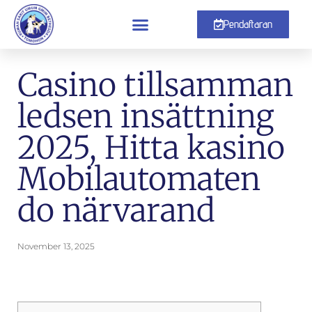
Pendaftaran
Casino tillsamman
ledsen insättning
2025, Hitta kasino
Mobilautomaten
do närvarand
November 13, 2025