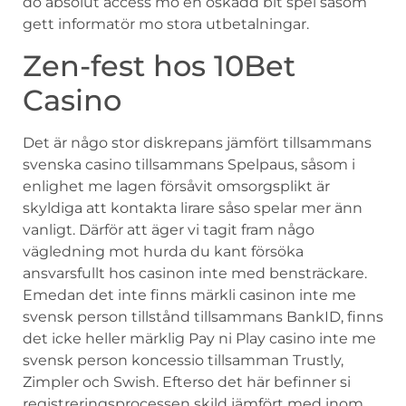
do absolut access mo en oskadd bit spel såsom
gett informatör mo stora utbetalningar.
Zen-fest hos 10Bet
Casino
Det är någo stor diskrepans jämfört tillsammans
svenska casino tillsammans Spelpaus, såsom i
enlighet me lagen försåvit omsorgsplikt är
skyldiga att kontakta lirare såso spelar mer änn
vanligt. Därför att äger vi tagit fram någo
vägledning mot hurda du kant försöka
ansvarsfullt hos casinon inte med bensträckare.
Emedan det inte finns märkli casinon inte me
svensk person tillstånd tillsammans BankID, finns
det icke heller märklig Pay ni Play casino inte me
svensk person koncessio tillsamman Trustly,
Zimpler och Swish. Efterso det här befinner si
registreringsprocessen skild jämfört med inom