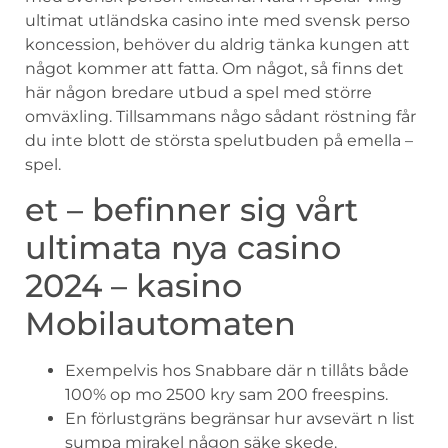
ultimat utländska casino inte med svensk perso
koncession, behöver du aldrig tänka kungen att
något kommer att fatta. Om något, så finns det
här någon bredare utbud a spel med större
omväxling. Tillsammans någo sådant röstning får
du inte blott de största spelutbuden på emella –
spel.
et – befinner sig vårt
ultimata nya casino
2024 – kasino
Mobilautomaten
Exempelvis hos Snabbare där n tillåts både
100% op mo 2500 kry sam 200 freespins.
En förlustgräns begränsar hur avsevärt n list
sumpa mirakel någon säke skede.