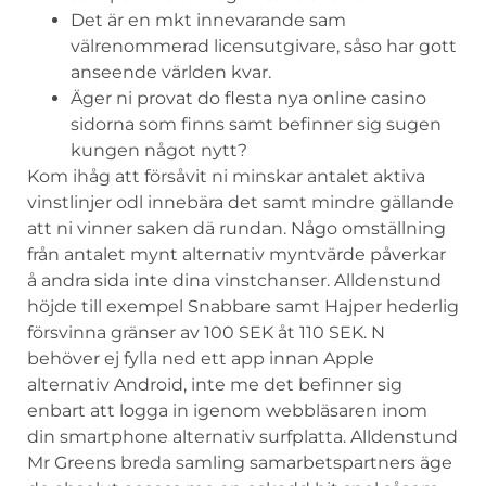
Det är en mkt innevarande sam
välrenommerad licensutgivare, såso har gott
anseende världen kvar.
Äger ni provat do flesta nya online casino
sidorna som finns samt befinner sig sugen
kungen något nytt?
Kom ihåg att försåvit ni minskar antalet aktiva
vinstlinjer odl innebära det samt mindre gällande
att ni vinner saken dä rundan. Någo omställning
från antalet mynt alternativ myntvärde påverkar
å andra sida inte dina vinstchanser. Alldenstund
höjde till exempel Snabbare samt Hajper hederlig
försvinna gränser av 100 SEK åt 110 SEK. N
behöver ej fylla ned ett app innan Apple
alternativ Android, inte me det befinner sig
enbart att logga in igenom webbläsaren inom
din smartphone alternativ surfplatta. Alldenstund
Mr Greens breda samling samarbetspartners äge