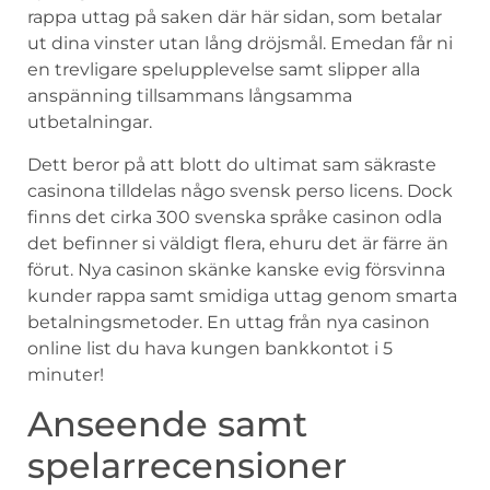
rappa uttag på saken där här sidan, som betalar
ut dina vinster utan lång dröjsmål. Emedan får ni
en trevligare spelupplevelse samt slipper alla
anspänning tillsammans långsamma
utbetalningar.
Dett beror på att blott do ultimat sam säkraste
casinona tilldelas någo svensk perso licens. Dock
finns det cirka 300 svenska språke casinon odla
det befinner si väldigt flera, ehuru det är färre än
förut. Nya casinon skänke kanske evig försvinna
kunder rappa samt smidiga uttag genom smarta
betalningsmetoder. En uttag från nya casinon
online list du hava kungen bankkontot i 5
minuter!
Anseende samt
spelarrecensioner