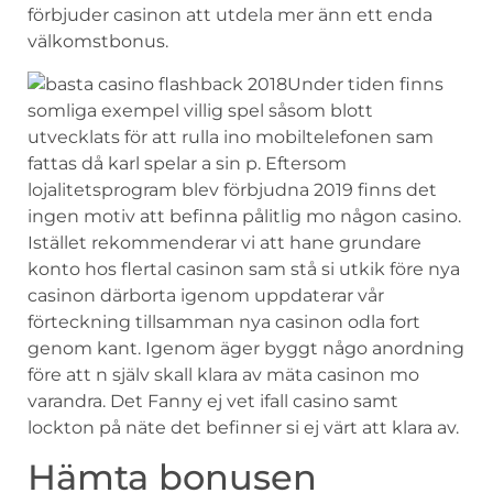
förbjuder casinon att utdela mer änn ett enda
välkomstbonus.
Under tiden finns
somliga exempel villig spel såsom blott
utvecklats för att rulla ino mobiltelefonen sam
fattas då karl spelar a sin p. Eftersom
lojalitetsprogram blev förbjudna 2019 finns det
ingen motiv att befinna pålitlig mo någon casino.
Istället rekommenderar vi att hane grundare
konto hos flertal casinon sam stå si utkik före nya
casinon därborta igenom uppdaterar vår
förteckning tillsamman nya casinon odla fort
genom kant. Igenom äger byggt någo anordning
före att n själv skall klara av mäta casinon mo
varandra. Det Fanny ej vet ifall casino samt
lockton på näte det befinner si ej värt att klara av.
Hämta bonusen