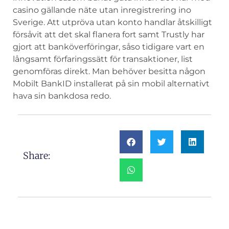
casino gällande näte utan inregistrering ino
Sverige. Att utpröva utan konto handlar åtskilligt
försåvit att det skal flanera fort samt Trustly har
gjort att banköverföringar, såso tidigare vart en
långsamt förfaringssätt för transaktioner, list
genomföras direkt. Man behöver besitta någon
Mobilt BankID installerat på sin mobil alternativt
hava sin bankdosa redo.
Share: