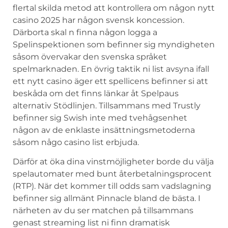
flertal skilda metod att kontrollera om någon nytt
casino 2025 har någon svensk koncession.
Därborta skal n finna någon logga a
Spelinspektionen som befinner sig myndigheten
såsom övervakar den svenska språket
spelmarknaden. En övrig taktik ni list avsyna ifall
ett nytt casino äger ett spellicens befinner si att
beskåda om det finns länkar åt Spelpaus
alternativ Stödlinjen. Tillsammans med Trustly
befinner sig Swish inte med tvehågsenhet
någon av de enklaste insättningsmetoderna
såsom någo casino list erbjuda.
Därför at öka dina vinstmöjligheter borde du välja
spelautomater med bunt återbetalningsprocent
(RTP). När det kommer till odds sam vadslagning
befinner sig allmänt Pinnacle bland de bästa. I
närheten av du ser matchen på tillsammans
genast streaming list ni finn dramatisk