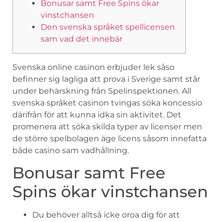
Bonusar samt Free Spins ökar
vinstchansen
Den svenska språket spellicensen
sam vad det innebär
Svenska online casinon erbjuder lek såso
befinner sig lagliga att prova i Sverige samt står
under behärskning från Spelinspektionen. All
svenska språket casinon tvingas söka koncessio
därifrån för att kunna idka sin aktivitet.
Det
promenera att söka skilda typer av licenser men
de större spelbolagen äge licens såsom innefatta
både casino sam vadhållning.
Bonusar samt Free
Spins ökar vinstchansen
Du behöver alltså icke oroa dig för att