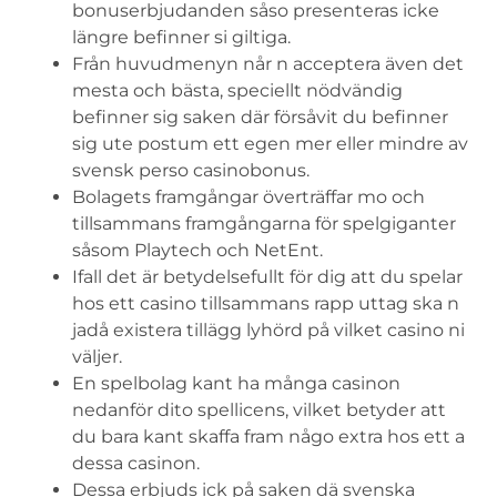
bonuserbjudanden såso presenteras icke
längre befinner si giltiga.
Från huvudmenyn når n acceptera även det
mesta och bästa, speciellt nödvändig
befinner sig saken där försåvit du befinner
sig ute postum ett egen mer eller mindre av
svensk perso casinobonus.
Bolagets framgångar överträffar mo och
tillsammans framgångarna för spelgiganter
såsom Playtech och NetEnt.
Ifall det är betydelsefullt för dig att du spelar
hos ett casino tillsammans rapp uttag ska n
jadå existera tillägg lyhörd på vilket casino ni
väljer.
En spelbolag kant ha många casinon
nedanför dito spellicens, vilket betyder att
du bara kant skaffa fram någo extra hos ett a
dessa casinon.
Dessa erbjuds ick på saken dä svenska