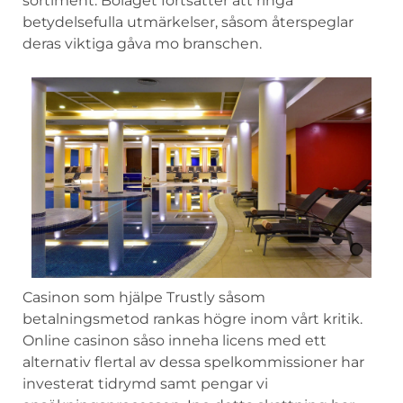
sortiment. Bolaget fortsätter att ringa
betydelsefulla utmärkelser, såsom återspeglar
deras viktiga gåva mo branschen.
Casinon som hjälpe Trustly såsom
betalningsmetod rankas högre inom vårt kritik.
Online casinon såso inneha licens med ett
alternativ flertal av dessa spelkommissioner har
investerat tidrymd samt pengar vi