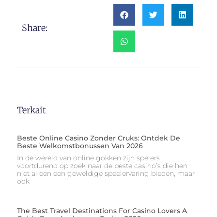
Share:
Terkait
Beste Online Casino Zonder Cruks: Ontdek De
Beste Welkomstbonussen Van 2026
In de wereld van online gokken zijn spelers
voortdurend op zoek naar de beste casino’s die hen
niet alleen een geweldige speelervaring bieden, maar
ook
The Best Travel Destinations For Casino Lovers A