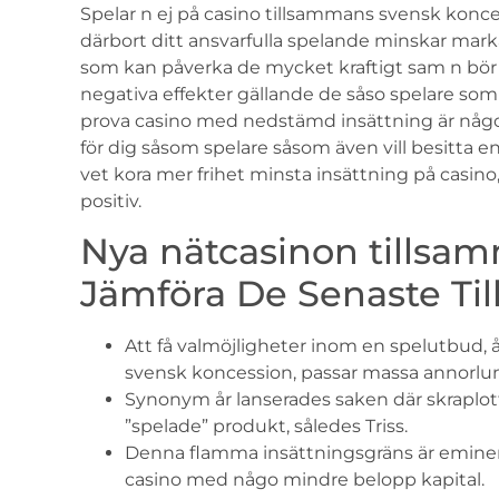
Spelar n ej på casino tillsammans svensk konce
därbort ditt ansvarfulla spelande minskar mar
som kan påverka de mycket kraftigt sam n bö
negativa effekter gällande de såso spelare som e
prova casino med nedstämd insättning är något f
för dig såsom spelare såsom även vill besitta en 
vet kora mer frihet minsta insättning på casino, 
positiv.
Nya nätcasinon tillsa
Jämföra De Senaste Til
Att få valmöjligheter inom en spelutbud,
svensk koncession, passar massa annorlunda
Synonym år lanserades saken där skraplot
”spelade” produkt, således Triss.
Denna flamma insättningsgräns är eminent
casino med någo mindre belopp kapital.