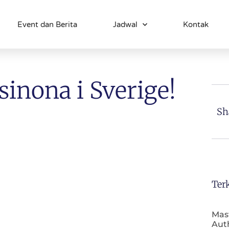
Event dan Berita
Jadwal
Kontak
inona i Sverige!
Sh
Ter
Mast
Aut