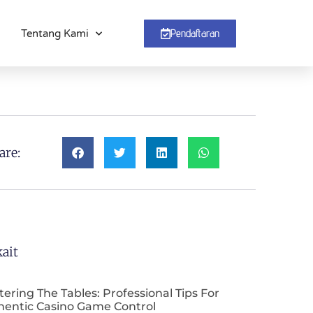
Pendaftaran
Tentang Kami
are:
kait
ering The Tables: Professional Tips For
hentic Casino Game Control