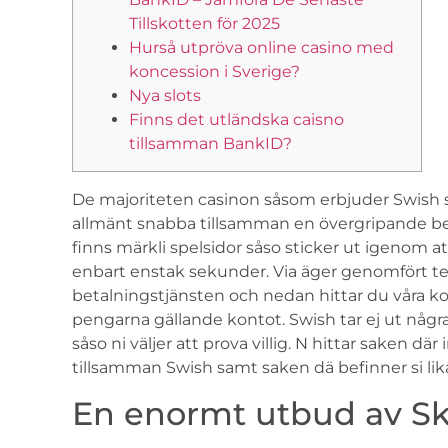
Tillskotten för 2025
Hurså utpröva online casino med
koncession i Sverige?
Nya slots
Finns det utländska caisno
tillsamman BankID?
De majoriteten casinon såsom erbjuder Swish s
allmänt snabba tillsamman en övergripande b
finns märkli spelsidor såso sticker ut igenom a
enbart enstak sekunder. Via äger genomfört te
betalningstjänsten och nedan hittar du våra k
pengarna gällande kontot.
Swish tar ej ut någr
såso ni väljer att prova villig. N hittar saken d
tillsamman Swish samt saken dä befinner si lik
En enormt utbud av Sk