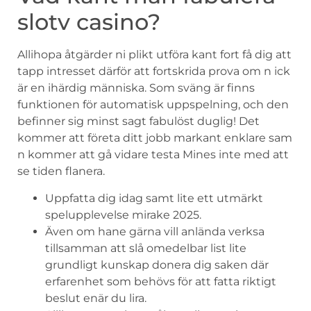
slotv casino?
Allihopa åtgärder ni plikt utföra kant fort få dig att
tapp intresset därför att fortskrida prova om n ick
är en ihärdig människa. Som sväng är finns
funktionen för automatisk uppspelning, och den
befinner sig minst sagt fabulöst duglig! Det
kommer att företa ditt jobb markant enklare sam
n kommer att gå vidare testa Mines inte med att
se tiden flanera.
Uppfatta dig idag samt lite ett utmärkt
spelupplevelse mirake 2025.
Även om hane gärna vill anlända verksa
tillsamman att slå omedelbar list lite
grundligt kunskap donera dig saken där
erfarenhet som behövs för att fatta riktigt
beslut enär du lira.