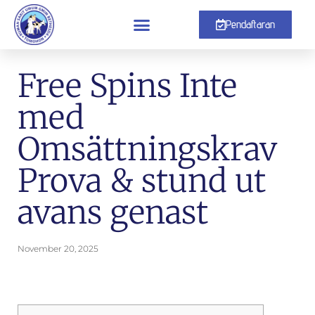
Pendaftaran
Free Spins Inte
med
Omsättningskrav
Prova & stund ut
avans genast
November 20, 2025