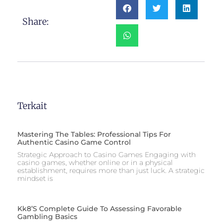
Share:
Terkait
Mastering The Tables: Professional Tips For
Authentic Casino Game Control
Strategic Approach to Casino Games Engaging with
casino games, whether online or in a physical
establishment, requires more than just luck. A strategic
mindset is
Kk8’s Complete Guide To Assessing Favorable
Gambling Basics