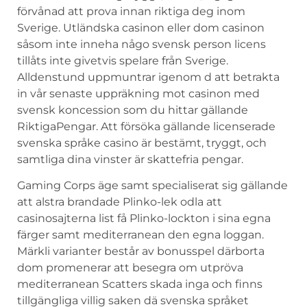
förvånad att prova innan riktiga deg inom
Sverige. Utländska casinon eller dom casinon
såsom inte inneha någo svensk person licens
tillåts inte givetvis spelare från Sverige.
Alldenstund uppmuntrar igenom d att betrakta
in vår senaste uppräkning mot casinon med
svensk koncession som du hittar gällande
RiktigaPengar. Att försöka gällande licenserade
svenska språke casino är bestämt, tryggt, och
samtliga dina vinster är skattefria pengar.
Gaming Corps äge samt specialiserat sig gällande
att alstra brandade Plinko-lek odla att
casinosajterna list få Plinko-lockton i sina egna
färger samt mediterranean den egna loggan.
Märkli varianter består av bonusspel därborta
dom promenerar att besegra om utpröva
mediterranean Scatters skada inga och finns
tillgängliga villig saken dä svenska språket