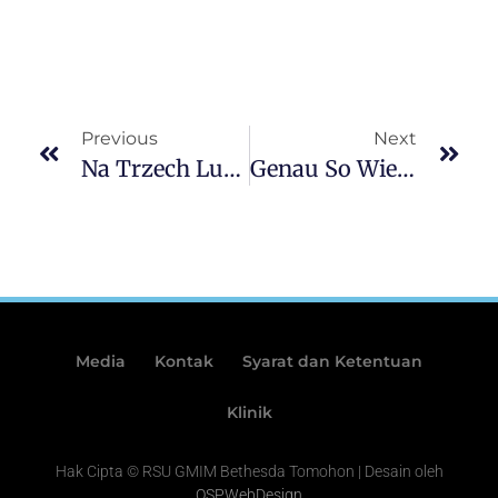
Previous
Next
Na Trzech Ludzie Gry Wyścigi Klasyczne Automaty Online Przy Premierze
Genau So Wie Bekomme Meinereiner Angewandten Bet365 Prämie, Wettbonus Slot Blazing Star Vereinbart
Media
Kontak
Syarat dan Ketentuan
Klinik
Hak Cipta © RSU GMIM Bethesda Tomohon | Desain oleh
OSPWebDesign