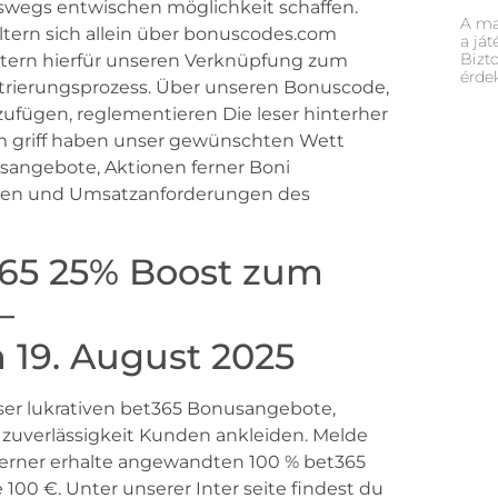
wegs entwischen möglichkeit schaffen.
A ma
ltern sich allein über bonuscodes.com
a já
Bizt
ltern hierfür unseren Verknüpfung zum
érde
strierungsprozess.
Über unseren Bonuscode,
ufügen, reglementieren Die leser hinterher
im griff haben unser gewünschten Wett
tisangebote, Aktionen ferner Boni
gen und Umsatzanforderungen des
t365 25% Boost zum
–
19. August 2025
nser lukrativen bet365 Bonusangebote,
uverlässigkeit Kunden ankleiden. Melde
 ferner erhalte angewandten 100 % bet365
100 €. Unter unserer Inter seite findest du