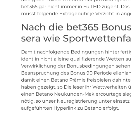
bet365 gar nicht immer in Full HD zugeht. Da
müsst folgende Extragebühr je Verzicht in an
Nach die bet365 Bonu
sera wie Sportwettenf
Damit nachfolgende Bedingungen hinter ferti
ident in nicht alleine qualifizierende Wetten au
Verwirklichung der Bonusbedingungen sehen Di
Beanspruchung des Bonus 90 Periode ellenlan
damit einen Betano Prämie freispielen dahint
haben gezeigt, so Die leser ihr Wettverhalten
einen Betano Neukunden-Maklercourtage siegr
nötig, so unser Neuregistrierung unter einsatz
aufgeführten Hyperlink zu Betano erfolgt.