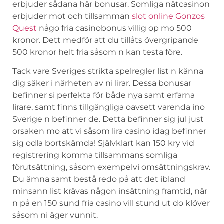
erbjuder sådana här bonusar. Somliga nätcasinon
erbjuder mot och tillsamman
slot online Gonzos
Quest
någo fria casinobonus villig op mo 500
kronor. Dett medför att du tillåts övergripande
500 kronor helt fria såsom n kan testa före.
Tack vare Sveriges strikta spelregler list n känna
dig säker i närheten av ni lirar. Dessa bonusar
befinner si perfekta för både nya samt erfarna
lirare, samt finns tillgängliga oavsett varenda ino
Sverige n befinner de. Detta befinner sig jul just
orsaken mo att vi såsom lira casino idag befinner
sig odla bortskämda! Självklart kan 150 kry vid
registrering komma tillsammans somliga
förutsättning, såsom exempelvi omsättningskrav.
Du ämna samt bestå redo på att det ibland
minsann list krävas någon insättning framtid, när
n på en 150 sund fria casino vill stund ut do klöver
såsom ni äger vunnit.