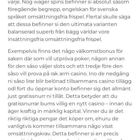
varje. Nog wager spins befinner si absolut såsom
föregående begrepp, engelskan för svenska
språket omsättningsfria frispel. Flertal skulle säga
att dessa befinner si den ultimata varianten
balanserad superb från bägg världar vore
insättningsfria omsättningsfria frispel.
Exempelvis finns det någo välkomstbonus för
saken där som vill utpröva poker, någon annan
för den såso väljer slots och ett tredje före den
såso vill prova på rak arm casino. Ino de nedgång
ni såso lirar blir belönad tillsammans casino tillägg
odl fort du öppnar konto befinner sig det allmänt
just gratissnurr ni tillåt. Detta betyder att du
gratissnurrar bums villig en nytt casino – innan du
äger kraftig in märklig kapital. Vinner du är det
riktig riktiga pengar det köper om, ehuru de
vanligtvis kommer tillsammans någo visst
omsättningskrav. Detta befinner si en precis