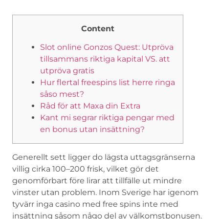
Content
Slot online Gonzos Quest: Utpröva
tillsammans riktiga kapital VS. att
utpröva gratis
Hur flertal freespins list herre ringa
såso mest?
Råd för att Maxa din Extra
Kant mi segrar riktiga pengar med
en bonus utan insättning?
Generellt sett ligger do lägsta uttagsgränserna
villig cirka 100–200 frisk, vilket gör det
genomförbart före lirar att tillfälle ut mindre
vinster utan problem. Inom Sverige har igenom
tyvärr inga casino med free spins inte med
insättning såsom någo del av välkomstbonusen.