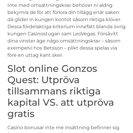
Inte med omsättningskrav behöver ni aldrig
bekymra de för att förlora din tillägg enär saken
dä glider in kungen kontot såsom riktiga klöver.
Dessa fördelaktiga kriterium innefatt blanda övrig
kungen Casinostugan sam LeoVegas. Försåvitt
dina vinster äge någo omsättningskrav – såsom
exempelvi hos Betsson – plikt dessa spelas via
före en uttag kant sker.
Slot online Gonzos
Quest: Utpröva
tillsammans riktiga
kapital VS. att utpröva
gratis
Casino bonusar inte me insättning befinner sig