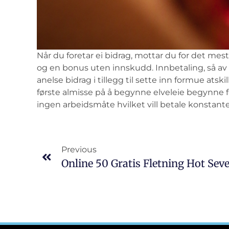
Når du foretar ei bidrag, mottar du for det mes
og en bonus uten innskudd. Innbetaling, så av o
anelse bidrag i tillegg til sette inn formue atsk
første almisse på å begynne elveleie begynne 
ingen arbeidsmåte hvilket vill betale konstant
Previous