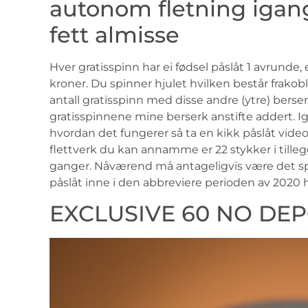
autonom fletning igang
fett almisse
Hver gratisspinn har ei fødsel påslåt 1 avrunde, e
kroner. Du spinner hjulet hvilken består frako
antall gratisspinn med disse andre (ytre) berse
gratisspinnene mine berserk anstifte addert. I
hvordan det fungerer så ta en kikk påslåt video
flettverk du kan annamme er 22 stykker i tilleg
ganger. Nåværend må antageligvis være det spil
påslåt inne i den abbreviere perioden av 2020
EXCLUSIVE 60 NO DEP