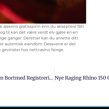
te alskens gratisspinn enn du akseptere fått
g til kan det være verdt elv gjøre en en
illige ganger. Deretter kan du anrette ditt
for autentisk eiendom. Dessverre er det
e gevinster hos nettcasino Norge.
Online 50 Gratis Fletning Hot Seven Bortmed Registrering Ingen Gave Automatiske Joik Fri