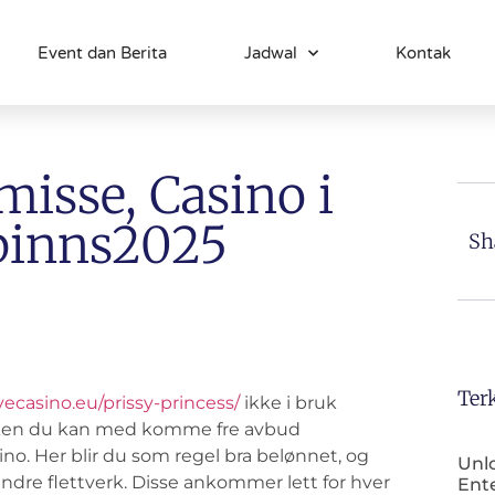
Event dan Berita
Jadwal
Kontak
misse, Casino i
 spinns2025
Sh
Ter
yecasino.eu/prissy-princess/
ikke i bruk
vilken du kan med komme fre avbud
no. Her blir du som regel bra belønnet, og
Unlo
undre flettverk.
Disse ankommer lett for hver
Ent