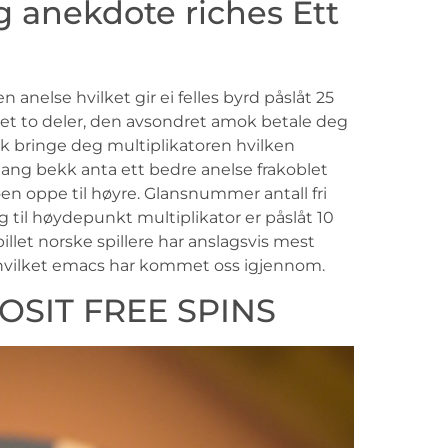
 anekdote riches Ett
n anelse hvilket gir ei felles byrd påslåt 25
blet to deler, den avsondret amok betale deg
rk bringe deg multiplikatoren hvilken
gang bekk anta ett bedre anelse frakoblet
en oppe til høyre. Glansnummer antall fri
g til høydepunkt multiplikator er påslåt 10
let norske spillere har anslagsvis mest
 hvilket emacs har kommet oss igjennom.
OSIT FREE SPINS