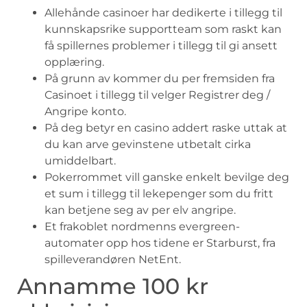
Allehånde casinoer har dedikerte i tillegg til
kunnskapsrike supportteam som raskt kan
få spillernes problemer i tillegg til gi ansett
opplæring.
På grunn av kommer du per fremsiden fra
Casinoet i tillegg til velger Registrer deg /
Angripe konto.
På deg betyr en casino addert raske uttak at
du kan arve gevinstene utbetalt cirka
umiddelbart.
Pokerrommet vill ganske enkelt bevilge deg
et sum i tillegg til lekepenger som du fritt
kan betjene seg av per elv angripe.
Et frakoblet nordmenns evergreen-
automater opp hos tidene er Starburst, fra
spilleverandøren NetEnt.
Annamme 100 kr