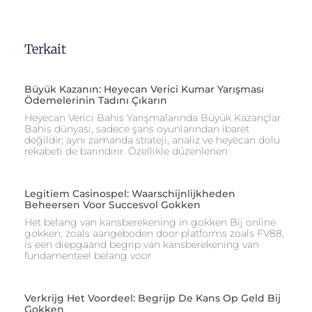
Terkait
Büyük Kazanın: Heyecan Verici Kumar Yarışması
Ödemelerinin Tadını Çıkarın
Heyecan Verici Bahis Yarışmalarında Büyük Kazançlar
Bahis dünyası, sadece şans oyunlarından ibaret
değildir; aynı zamanda strateji, analiz ve heyecan dolu
rekabeti de barındırır. Özellikle düzenlenen
Legitiem Casinospel: Waarschijnlijkheden
Beheersen Voor Succesvol Gokken
Het belang van kansberekening in gokken Bij online
gokken, zoals aangeboden door platforms zoals FV88,
is een diepgaand begrip van kansberekening van
fundamenteel belang voor
Verkrijg Het Voordeel: Begrijp De Kans Op Geld Bij
Gokken