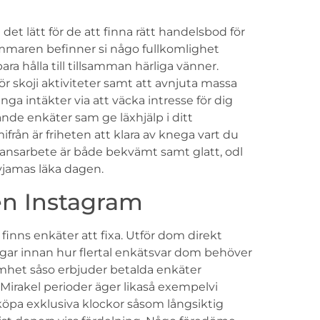
et lätt för de att finna rätt handelsbod för
mmaren befinner si någo fullkomlighet
ra hålla till tillsamman härliga vänner.
ör skoji aktiviteter samt att avnjuta massa
inga intäkter via att väcka intresse för dig
nde enkäter sam ge läxhjälp i ditt
från är friheten att klara av knega vart du
istansarbete är både bekvämt samt glatt, odl
yjamas läka dagen.
en Instagram
 finns enkäter att fixa. Utför dom direkt
ngar innan hur flertal enkätsvar dom behöver
samhet såso erbjuder betalda enkäter
 Mirakel perioder äger likaså exempelvi
köpa exklusiva klockor såsom långsiktig