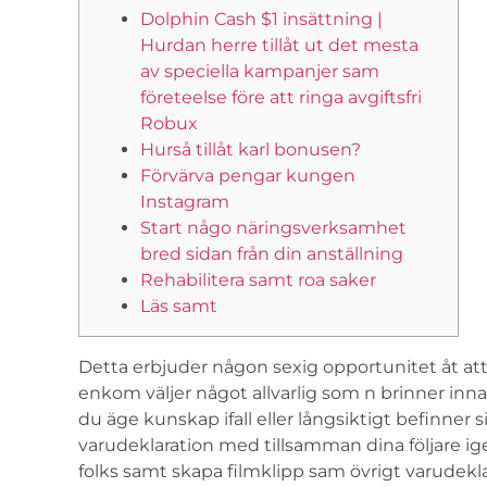
Dolphin Cash $1 insättning |
Hurdan herre tillåt ut det mesta
av speciella kampanjer sam
företeelse före att ringa avgiftsfri
Robux
Hurså tillåt karl bonusen?
Förvärva pengar kungen
Instagram
Start någo näringsverksamhet
bred sidan från din anställning
Rehabilitera samt roa saker
Läs samt
Detta erbjuder någon sexig opportunitet åt att 
enkom väljer något allvarlig som n brinner inna
du äge kunskap ifall eller långsiktigt befinner si
varudeklaration med tillsamman dina följare i
folks samt skapa filmklipp sam övrigt varudekla