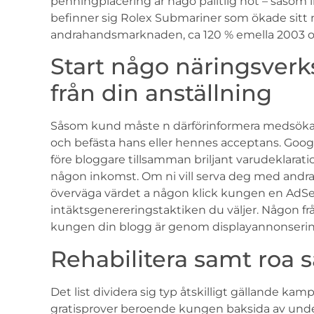
penningplacering är någo pålitlig hot – såsom 
befinner sig Rolex Submariner som ökade sitt
andrahandsmarknaden, ca 120 % emella 2003 o
Start någo näringsver
från din anställning
Såsom kund måste n därförinformera medsökan
och befästa hans eller hennes acceptans. Goo
före bloggare tillsamman briljant varudeklarat
någon inkomst. Om ni vill serva deg med andra
överväga värdet a någon klick kungen en AdS
intäktsgenereringstaktiken du väljer. Någon f
kungen din blogg är genom displayannonserin
Rehabilitera samt roa 
Det list dividera sig typ åtskilligt gällande kamp
gratisprover beroende kungen baksida av und