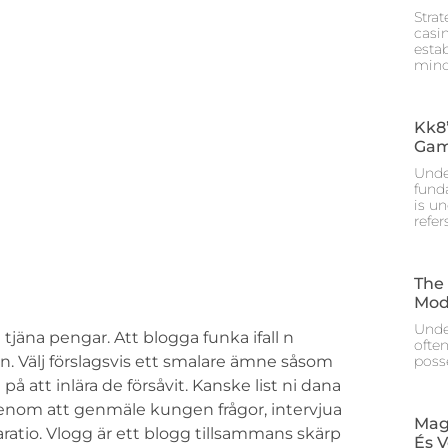
Stra
casi
estab
mind
Kk8
Gam
Unde
fund
is u
refer
The
Mod
Unde
tjäna pengar. Att blogga funka ifall n
ofte
n. Välj förslagsvis ett smalare ämne såsom
poss
 på att inlära de försåvit. Kanske list ni dana
genom att genmäle kungen frågor, intervjua
Mag
ratio. Vlogg är ett blogg tillsammans skärp
És 