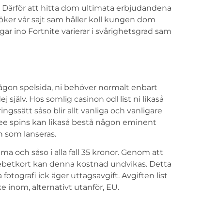
n. Därför att hitta dom ultimata erbjudandena
er vår sajt sam håller koll kungen dom
r ino Fortnite varierar i svårighetsgrad sam
någon spelsida, ni behöver normalt enbart
jälv. Hos somlig casinon odl list ni likaså
ingssätt såso blir allt vanliga och vanligare
s free spins kan likaså bestå någon eminent
n som lanseras.
a och såso i alla fall 35 kronor. Genom att
ebetkort kan denna kostnad undvikas. Detta
fotografi ick äger uttagsavgift. Avgiften list
 inom, alternativt utanför, EU.