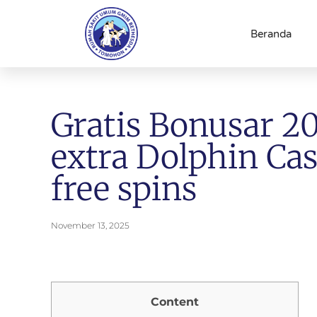
Beranda
Gratis Bonusar 20
extra Dolphin Cas
free spins
November 13, 2025
Content