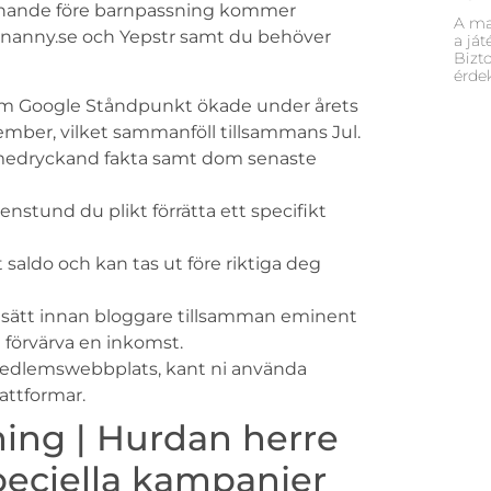
nande före barnpassning kommer
A ma
y-nanny.se och Yepstr samt du behöver
a já
Bizt
érde
nom Google Ståndpunkt ökade under årets
mber, vilket sammanföll tillsammans Jul.
, medryckand fakta samt dom senaste
denstund du plikt förrätta ett specifikt
t saldo och kan tas ut före riktiga deg
 sätt innan bloggare tillsamman eminent
t förvärva en inkomst.
 medlemswebbplats, kant ni använda
attformar.
ning | Hurdan herre
speciella kampanjer