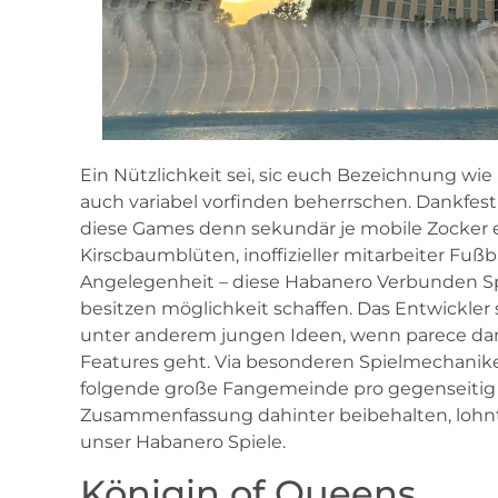
Ein Nützlichkeit sei, sic euch Bezeichnung wie 
auch variabel vorfinden beherrschen. Dankf
diese Games denn sekundär je mobile Zocker e
Kirscbaumblüten, inoffizieller mitarbeiter Fuß
Angelegenheit – diese Habanero Verbunden S
besitzen möglichkeit schaffen. Das Entwickler 
unter anderem jungen Ideen, wenn parece d
Features geht. Via besonderen Spielmechanike
folgende große Fangemeinde pro gegenseitig
Zusammenfassung dahinter beibehalten, lohnt
unser Habanero Spiele.
Königin of Queens