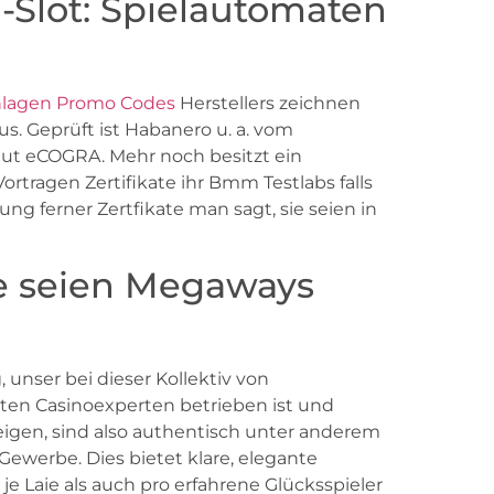
-Slot: Spielautomaten
inlagen Promo Codes
Herstellers zeichnen
s. Geprüft ist Habanero u. a. vom
ut eCOGRA. Mehr noch besitzt ein
ortragen Zertifikate ihr Bmm Testlabs falls
ng ferner Zertfikate man sagt, sie seien in
e seien Megaways
unser bei dieser Kollektiv von
rten Casinoexperten betrieben ist und
zeigen, sind also authentisch unter anderem
-Gewerbe. Dies bietet klare, elegante
 je Laie als auch pro erfahrene Glücksspieler