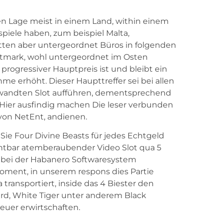
en Lage meist in einem Land, within einem
spiele haben, zum beispiel Malta,
atten aber untergeordnet Büros in folgenden
stmark, wohl untergeordnet im Osten
progressiver Hauptpreis ist und bleibt ein
me erhöht. Dieser Haupttreffer sei bei allen
gewandten Slot aufführen, dementsprechend
 Hier ausfindig machen Die leser verbunden
 von NetEnt, andienen.
ie Four Divine Beasts für jedes Echtgeld
chtbar atemberaubender Video Slot qua 5
 bei der Habanero Softwaresystem
oment, in unserem respons dies Partie
a transportiert, inside das 4 Biester den
ird, White Tiger unter anderem Black
teuer erwirtschaften.