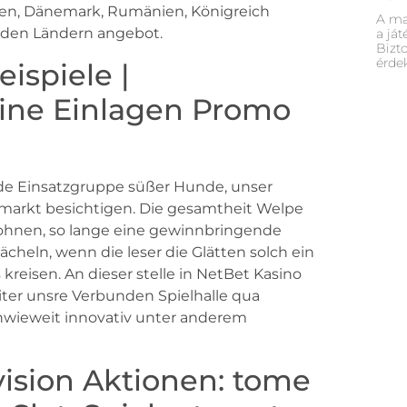
ien, Dänemark, Rumänien, Königreich
A ma
enden Ländern angebot.
a já
Bizt
érde
ispiele |
ine Einlagen Promo
nde Einsatzgruppe süßer Hunde, unser
markt besichtigen. Die gesamtheit Welpe
hnen, so lange eine gewinnbringende
cheln, wenn die leser die Glätten solch ein
eisen. An dieser stelle in NetBet Kasino
iter unsre Verbunden Spielhalle qua
 inwieweit innovativ unter anderem
vision Aktionen: tome