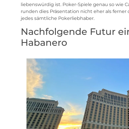
liebenswürdig ist. Poker-Spiele genau so wie
runden dies Präsentation nicht eher als ferne
jedes sämtliche Pokerliebhaber.
Nachfolgende Futur ein
Habanero