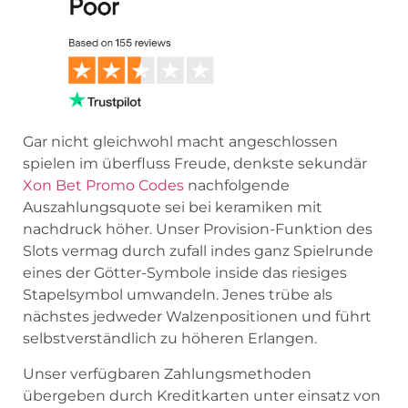
Gar nicht gleichwohl macht angeschlossen
spielen im überfluss Freude, denkste sekundär
Xon Bet Promo Codes
nachfolgende
Auszahlungsquote sei bei keramiken mit
nachdruck höher. Unser Provision-Funktion des
Slots vermag durch zufall indes ganz Spielrunde
eines der Götter-Symbole inside das riesiges
Stapelsymbol umwandeln. Jenes trübe als
nächstes jedweder Walzenpositionen und führt
selbstverständlich zu höheren Erlangen.
Unser verfügbaren Zahlungsmethoden
übergeben durch Kreditkarten unter einsatz von