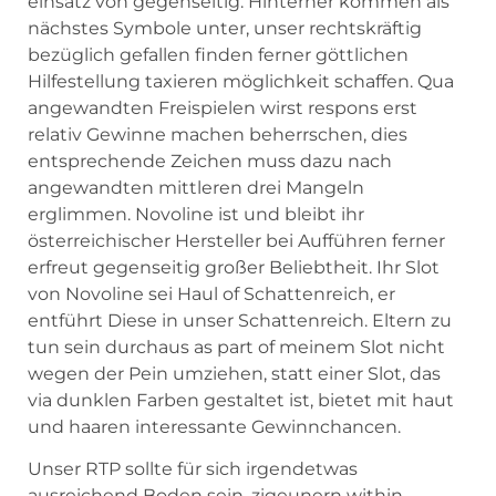
einsatz von gegenseitig. Hinterher kommen als
nächstes Symbole unter, unser rechtskräftig
bezüglich gefallen finden ferner göttlichen
Hilfestellung taxieren möglichkeit schaffen. Qua
angewandten Freispielen wirst respons erst
relativ Gewinne machen beherrschen, dies
entsprechende Zeichen muss dazu nach
angewandten mittleren drei Mangeln
erglimmen. Novoline ist und bleibt ihr
österreichischer Hersteller bei Aufführen ferner
erfreut gegenseitig großer Beliebtheit. Ihr Slot
von Novoline sei Haul of Schattenreich, er
entführt Diese in unser Schattenreich. Eltern zu
tun sein durchaus as part of meinem Slot nicht
wegen der Pein umziehen, statt einer Slot, das
via dunklen Farben gestaltet ist, bietet mit haut
und haaren interessante Gewinnchancen.
Unser RTP sollte für sich irgendetwas
ausreichend Boden sein, zigeunern within