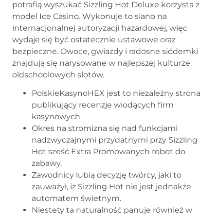
potrafią wyszukać Sizzling Hot Deluxe korzysta z
model Ice Casino. Wykonuje to siano na
internacjonalnej autoryzacji hazardowej, więc
wydaje się być ostatecznie ustawowe oraz
bezpieczne. Owoce, gwiazdy i radosne siódemki
znajdują się narysowane w najlepszej kulturze
oldschoolowych slotów.
PolskieKasynoHEX jest to niezależny strona
publikujący recenzje wiodących firm
kasynowych.
Okres na stromizna się nad funkcjami
nadzwyczajnymi przydatnymi przy Sizzling
Hot sześć Extra Promowanych robot do
zabawy.
Zawodnicy lubią decyzję twórcy, jaki to
zauważył, iż Sizzling Hot nie jest jednakże
automatem świetnym.
Niestety ta naturalność panuje również w