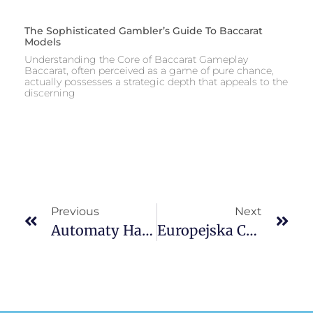
The Sophisticated Gambler’s Guide To Baccarat
Models
Understanding the Core of Baccarat Gameplay
Baccarat, often perceived as a game of pure chance,
actually possesses a strategic depth that appeals to the
discerning
Previous
Next
Automaty Hazardowe Automaty Do Odwiedzenia Możesz To Wypróbować Gier Na Rzecz Rodzimych Internautów
Europejska Chinese New Year $ 1 Depozyt Ruletka Graj Przy Ruletkę Internetowego Darmowo