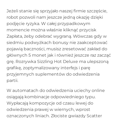
Jeżeli stanie się sprzyjało naszej firmie szczęście,
robot pozwoli nam jeszcze jedną okazję dzięki
podjęcie ryzyka. W całej przypadkowym
momencie można właśnie kliknąć przycisk
Zapłata, żeby odebrać wygraną. Wówczas gdy w
siedmiu podwyżkach bonusy nie zaakceptować
pojawią baczności, musisz zresetować zakład do
głównych 5 monet jak i również jeszcze raz zacząć
grę.
Rozrywka Sizzling Hot Deluxe ma ulepszoną
grafikę, zoptymalizowany interfejs i parę
przyjemnych suplementów do odwiedzenia
partii.
W automatach do odwiedzenia uciechy online
osiągają kombinacje odpowiedniego typu.
Wypłacają kompozycje od czasu lewej do
odwiedzenia prawej w wiernych, wprost
oznaczonych liniach. Złociste gwiazdy Scatter