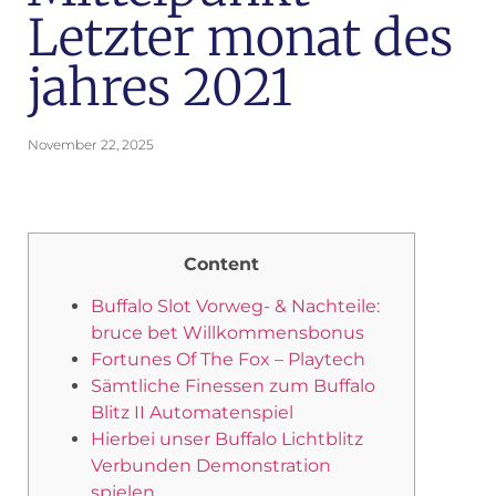
Letzter monat des
jahres 2021
November 22, 2025
Content
Buffalo Slot Vorweg- & Nachteile:
bruce bet Willkommensbonus
Fortunes Of The Fox – Playtech
Sämtliche Finessen zum Buffalo
Blitz II Automatenspiel
Hierbei unser Buffalo Lichtblitz
Verbunden Demonstration
spielen