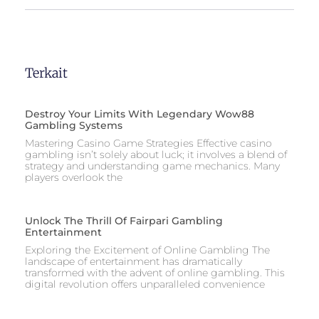
Terkait
Destroy Your Limits With Legendary Wow88
Gambling Systems
Mastering Casino Game Strategies Effective casino
gambling isn’t solely about luck; it involves a blend of
strategy and understanding game mechanics. Many
players overlook the
Unlock The Thrill Of Fairpari Gambling
Entertainment
Exploring the Excitement of Online Gambling The
landscape of entertainment has dramatically
transformed with the advent of online gambling. This
digital revolution offers unparalleled convenience