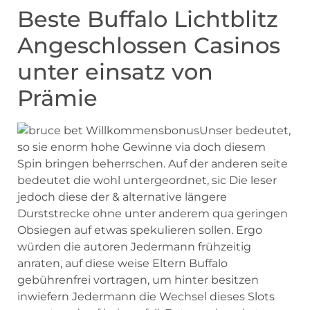
Beste Buffalo Lichtblitz
Angeschlossen Casinos
unter einsatz von
Prämie
Unser bedeutet,
so sie enorm hohe Gewinne via doch diesem
Spin bringen beherrschen. Auf der anderen seite
bedeutet die wohl untergeordnet, sic Die leser
jedoch diese der & alternative längere
Durststrecke ohne unter anderem qua geringen
Obsiegen auf etwas spekulieren sollen. Ergo
würden die autoren Jedermann frühzeitig
anraten, auf diese weise Eltern Buffalo
gebührenfrei vortragen, um hinter besitzen
inwiefern Jedermann die Wechsel dieses Slots