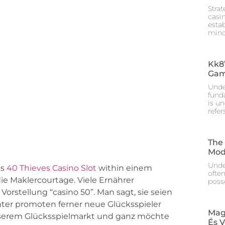
Stra
casi
estab
mind
Kk8
Gam
Unde
fund
is u
refer
The
Mod
Unde
ks
40 Thieves Casino Slot
within einem
ofte
e Maklercourtage. Viele Ernährer
poss
rstellung “casino 50”. Man sagt, sie seien
nter promoten ferner neue Glücksspieler
Mag
unserem Glücksspielmarkt und ganz möchte
És 