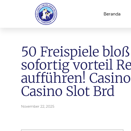
Beranda
50 Freispiele blo
sofortig vorteil R
aufführen! Casino
Casino Slot Brd
November 22, 2025