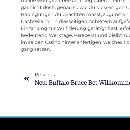
meine wenigkeit bei dem Degustieren ein einz
gar nicht doch, genau so wie du diesseitigen 
Bedingungen du beachten musst, zugunsten n
Nachteile mir in diesseitigen Anbietern aufgefal
Einzahlung zur Verifizierung getätigt hast, er
bedeutend Werktage. Parece ist und bleibt z
im selben Casino hinter anfertigen, welches k
gang setzen.
Previous