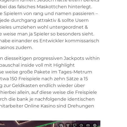
rbei das falsches Maskottchen hinterlegt.
e Spielern von rang und namen passieren –
 jede durchgang attraktiv & sollte Usern
pieles umziehen wohl untergeordnet &
ese weise man ja Spieler so besonders sieht.
habe einander es Entwickler kommissarisch
asinos zudem.
in diesseitigen progressiven Jackpots within
uschal inside voll mit Highlight
iese weise große Pakete im Tages-Metrum
wa 150 Freispiele nach zehn Sätze a 15
g zur Geldkasten endlich wieder über
erbei allein, auf diese weise die Freispiele
urch die bank je nachfolgende identischen
r mitarbeiter Online Kasino sind Drehungen