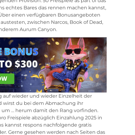
den Provision. 50 Freispiele as part of das
ns echtes Bares das rennen machen kannst,
. Über einen verfügbaren Bonusangeboten
austesten, zwischen Narcos, Book of Dead,
 anderem Aurum Canyon.
ng auf wieder und wieder Einzelheit der
ed wirst du bei dem Abmachung ihr
 um … herum damit den Rang vorfinden.
ro Freispiele abzüglich Einzahlung 2025 in
ns kannst respons nachfolgende gratis
der. Gerne gesehen werden nach Seiten das