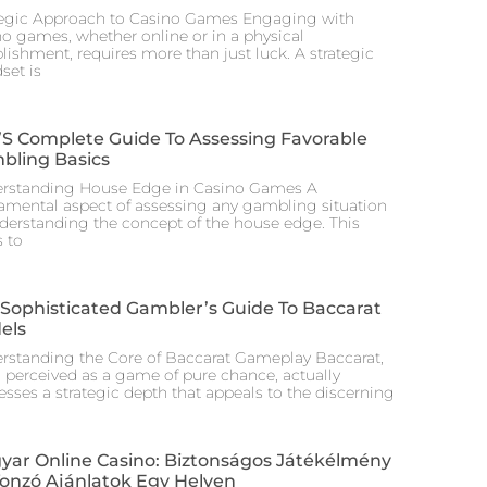
tegic Approach to Casino Games Engaging with
no games, whether online or in a physical
lishment, requires more than just luck. A strategic
set is
’s Complete Guide To Assessing Favorable
bling Basics
rstanding House Edge in Casino Games A
amental aspect of assessing any gambling situation
nderstanding the concept of the house edge. This
s to
 Sophisticated Gambler’s Guide To Baccarat
els
rstanding the Core of Baccarat Gameplay Baccarat,
n perceived as a game of pure chance, actually
esses a strategic depth that appeals to the discerning
yar Online Casino: Biztonságos Játékélmény
Vonzó Ajánlatok Egy Helyen