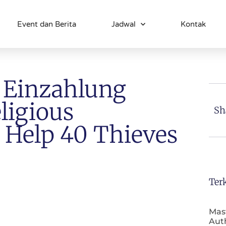
Event dan Berita
Jadwal
Kontak
ß Einzahlung
eligious
Sh
 Help 40 Thieves
Ter
Mast
Aut