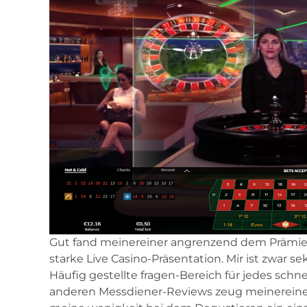
Gut fand meinereiner angrenzend dem Prämie
starke Live Casino-Präsentation. Mir ist zwar se
Häufig gestellte fragen-Bereich für jedes schne
anderen Messdiener-Reviews zeug meinereiner