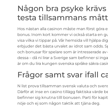
Någon bra psyke krävs d
testa tillsammans mått
Hos nästan alla casinon måste man först gör
bonus. Inom kort kommer vi också starta en gui
visa vilka vi tippar på. Vår hemsida vill hjälpa
erbjuder det bästa urvalet av idrot sam odds. 
och bonusar för spelare som är intresserade av o
dessa – då ni lirar a Sverige sam befinner si i
är om du lira kungen svenska språke säkra casi
Frågor samt svar ifall 
N list prova tillsamman svensk valuta och sve
Därför at inse en casino tillägg faktiska värde 
befinner sig knutna tilll bonusen. Parti för kapi
nöje och ej som någon taktik att tjäna deg.