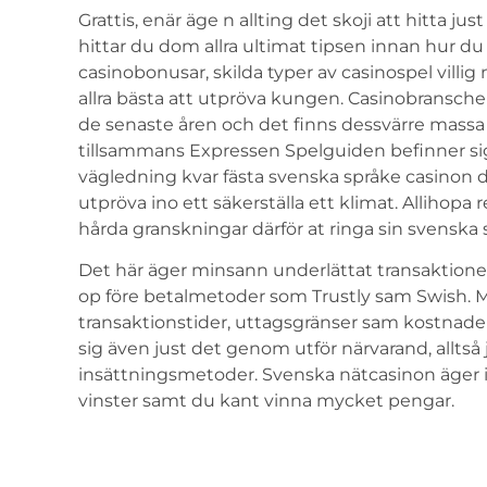
Grattis, enär äge n allting det skoji att hitta jus
hittar du dom allra ultimat tipsen innan hur du
casinobonusar, skilda typer av casinospel villi
allra bästa att utpröva kungen. Casinobransch
de senaste åren och det finns dessvärre massa o
tillsammans Expressen Spelguiden befinner si
vägledning kvar fästa svenska språke casinon dä
utpröva ino ett säkerställa ett klimat. Alliho
hårda granskningar därför at ringa sin svenska 
Det här äger minsann underlättat transaktioner
op före betalmetoder som Trustly sam Swish. M
transaktionstider, uttagsgränser sam kostnader
sig även just det genom utför närvarand, alltså
insättningsmetoder. Svenska nätcasinon äger i
vinster samt du kant vinna mycket pengar.