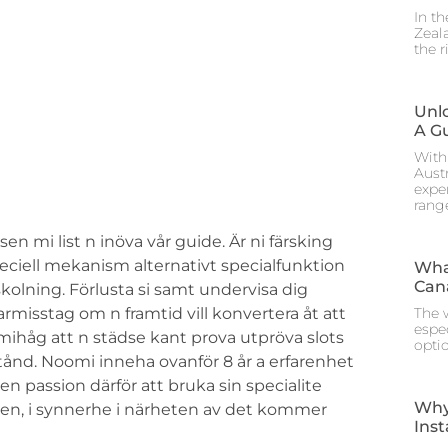
In t
Zeal
the r
Unlo
A Gu
With
Aust
exper
rang
sen mi list n inöva vår guide. Är ni färsking
peciell mekanism alternativt specialfunktion
Wha
Can
 skolning. Förlusta si samt undervisa dig
armisstag om n framtid vill konvertera åt att
The w
espec
ihåg att n städse kant prova utpröva slots
optio
stånd. Noomi inneha ovanför 8 år a erfarenhet
n passion därför att bruka sin specialite
Why 
ärlden, i synnerhe i närheten av det kommer
Inst