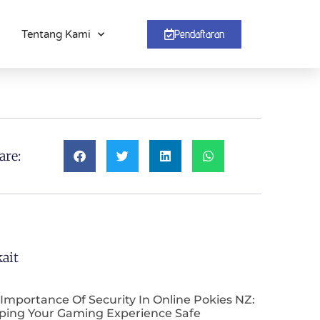
Pendaftaran
Tentang Kami
are:
kait
Importance Of Security In Online Pokies NZ:
ping Your Gaming Experience Safe