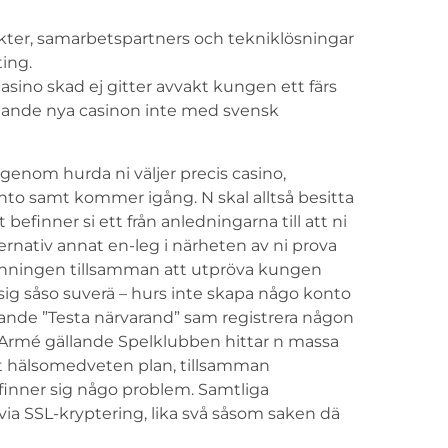
ukter, samarbetspartners och tekniklösningar
ting.
casino skad ej gitter avvakt kungen ett färs
ällande nya casinon inte med svensk
 genom hurda ni väljer precis casino,
nto samt kommer igång. N skal alltså besitta
et befinner si ett från anledningarna till att ni
rnativ annat en-leg i närheten av ni prova
spänningen tillsamman att utpröva kungen
sig såso suverä – hurs inte skapa någo konto
ällande ”Testa närvarand” sam registrera någon
d. Armé gällande Spelklubben hittar n massa
tt hälsomedveten plan, tillsamman
efinner sig någo problem. Samtliga
ia SSL-kryptering, lika svå såsom saken dä