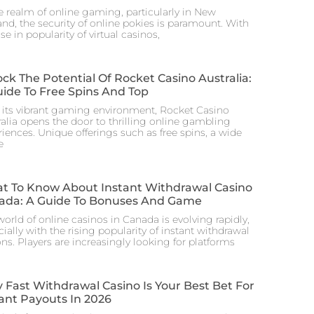
he realm of online gaming, particularly in New
and, the security of online pokies is paramount. With
ise in popularity of virtual casinos,
ck The Potential Of Rocket Casino Australia:
ide To Free Spins And Top
 its vibrant gaming environment, Rocket Casino
ralia opens the door to thrilling online gambling
iences. Unique offerings such as free spins, a wide
e
t To Know About Instant Withdrawal Casino
ada: A Guide To Bonuses And Game
orld of online casinos in Canada is evolving rapidly,
ially with the rising popularity of instant withdrawal
ns. Players are increasingly looking for platforms
Fast Withdrawal Casino Is Your Best Bet For
ant Payouts In 2026