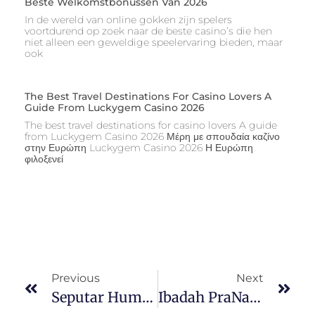
Beste Welkomstbonussen Van 2026
In de wereld van online gokken zijn spelers
voortdurend op zoek naar de beste casino’s die hen
niet alleen een geweldige speelervaring bieden, maar
ook
The Best Travel Destinations For Casino Lovers A
Guide From Luckygem Casino 2026
The best travel destinations for casino lovers A guide
from Luckygem Casino 2026 Μέρη με σπουδαία καζίνο
στην Ευρώπη Luckygem Casino 2026 Η Ευρώπη
φιλοξενεί
Previous
Next
Seputar Humas Dan Hukum RSU GMIM Bethesda
Ibadah PraNatal RSU GMIM Bethesda Tomohon