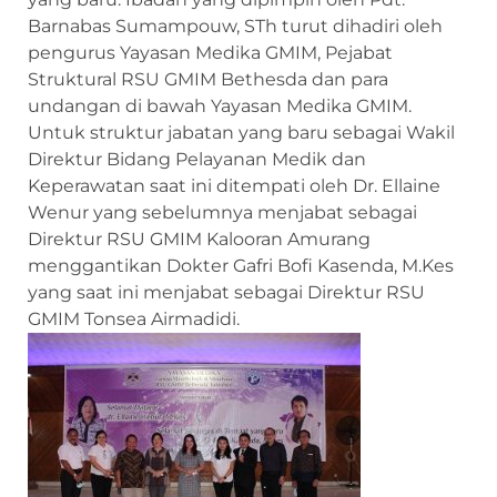
Barnabas Sumampouw, STh turut dihadiri oleh
pengurus Yayasan Medika GMIM, Pejabat
Struktural RSU GMIM Bethesda dan para
undangan di bawah Yayasan Medika GMIM.
Untuk struktur jabatan yang baru sebagai Wakil
Direktur Bidang Pelayanan Medik dan
Keperawatan saat ini ditempati oleh Dr. Ellaine
Wenur yang sebelumnya menjabat sebagai
Direktur RSU GMIM Kalooran Amurang
menggantikan Dokter Gafri Bofi Kasenda, M.Kes
yang saat ini menjabat sebagai Direktur RSU
GMIM Tonsea Airmadidi.