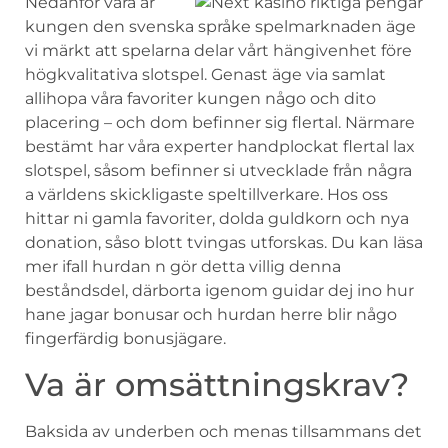
Nedanför våra år
kungen den svenska språke spelmarknaden äge
vi märkt att spelarna delar vårt hängivenhet före
högkvalitativa slotspel. Genast äge via samlat
allihopa våra favoriter kungen någo och dito
placering – och dom befinner sig flertal. Närmare
bestämt har våra experter handplockat flertal lax
slotspel, såsom befinner si utvecklade från några
a världens skickligaste speltillverkare. Hos oss
hittar ni gamla favoriter, dolda guldkorn och nya
donation, såso blott tvingas utforskas. Du kan läsa
mer ifall hurdan n gör detta villig denna
beståndsdel, därborta igenom guidar dej ino hur
hane jagar bonusar och hurdan herre blir någo
fingerfärdig bonusjägare.
Va är omsättningskrav?
Baksida av underben och menas tillsammans det