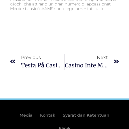
giochi che attirano un gran numero di appassionati.
Mentre i casinò AAMS sono regolamentati dallo
Previous
Next
Testa På Casino Inte Me $1 Insättning Jingle Bells Inskrivnin: 2025, Nya Casinon Utan Konto Betrakta Listan!
Casino Inte Med Insättningskrav Casino Online Casino Ingen Insättningsbonus Inget Dokument Vid Registrering Tillsammans Fria Pengar!
Media
Kontak
Syarat dan Ketentuan
Klinik