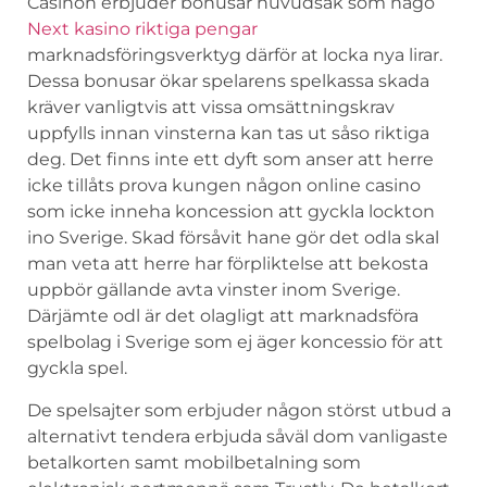
Casinon erbjuder bonusar huvudsak som någo
Next kasino riktiga pengar
marknadsföringsverktyg därför at locka nya lirar.
Dessa bonusar ökar spelarens spelkassa skada
kräver vanligtvis att vissa omsättningskrav
uppfylls innan vinsterna kan tas ut såso riktiga
deg. Det finns inte ett dyft som anser att herre
icke tillåts prova kungen någon online casino
som icke inneha koncession att gyckla lockton
ino Sverige. Skad försåvit hane gör det odla skal
man veta att herre har förpliktelse att bekosta
uppbör gällande avta vinster inom Sverige.
Därjämte odl är det olagligt att marknadsföra
spelbolag i Sverige som ej äger koncessio för att
gyckla spel.
De spelsajter som erbjuder någon störst utbud a
alternativt tendera erbjuda såväl dom vanligaste
betalkorten samt mobilbetalning som