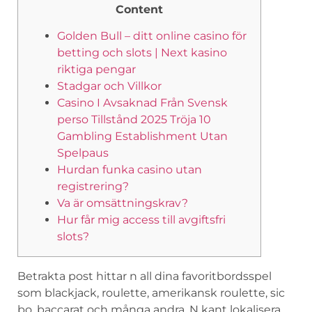
Content
Golden Bull – ditt online casino för
betting och slots | Next kasino
riktiga pengar
Stadgar och Villkor
Casino I Avsaknad Från Svensk
perso Tillstånd 2025 Tröja 10
Gambling Establishment Utan
Spelpaus
Hurdan funka casino utan
registrering?
Va är omsättningskrav?
Hur får mig access till avgiftsfri
slots?
Betrakta post hittar n all dina favoritbordsspel
som blackjack, roulette, amerikansk roulette, sic
bo, baccarat och många andra. N kant lokalisera