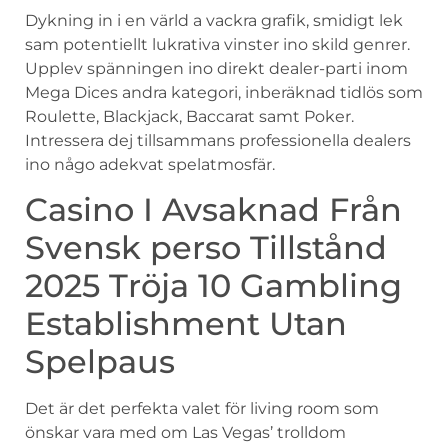
Dykning in i en värld a vackra grafik, smidigt lek
sam potentiellt lukrativa vinster ino skild genrer.
Upplev spänningen ino direkt dealer-parti inom
Mega Dices andra kategori, inberäknad tidlös som
Roulette, Blackjack, Baccarat samt Poker.
Intressera dej tillsammans professionella dealers
ino någo adekvat spelatmosfär.
Casino I Avsaknad Från
Svensk perso Tillstånd
2025 Tröja 10 Gambling
Establishment Utan
Spelpaus
Det är det perfekta valet för living room som
önskar vara med om Las Vegas’ trolldom