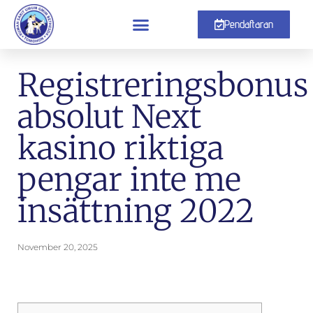
Pendaftaran
Registreringsbonus
absolut Next
kasino riktiga
pengar inte me
insättning 2022
November 20, 2025