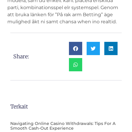
modera, sam du enkelt kant placera enskilda
parti, kombinationsspel elr systemspel. Genom
att bruka länken för ”På rak arm Betting” äge
mulighed åkt ni samt chansa when ino realtid.
Share:
Terkait
Navigating Online Casino Withdrawals: Tips For A
Smooth Cash-Out Experience