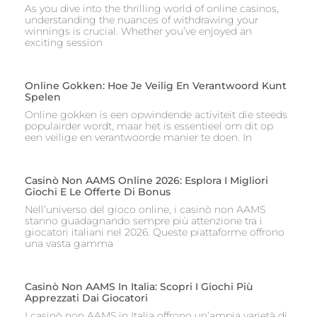
As you dive into the thrilling world of online casinos,
understanding the nuances of withdrawing your
winnings is crucial. Whether you’ve enjoyed an
exciting session
Online Gokken: Hoe Je Veilig En Verantwoord Kunt
Spelen
Online gokken is een opwindende activiteit die steeds
populairder wordt, maar het is essentieel om dit op
een veilige en verantwoorde manier te doen. In
Casinò Non AAMS Online 2026: Esplora I Migliori
Giochi E Le Offerte Di Bonus
Nell’universo del gioco online, i casinò non AAMS
stanno guadagnando sempre più attenzione tra i
giocatori italiani nel 2026. Queste piattaforme offrono
una vasta gamma
Casinò Non AAMS In Italia: Scopri I Giochi Più
Apprezzati Dai Giocatori
I casinò non AAMS in Italia offrono un’ampia varietà di